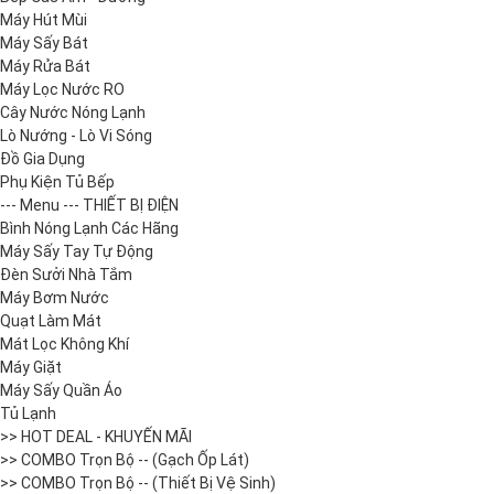
Máy Hút Mùi
Máy Sấy Bát
Máy Rửa Bát
Máy Lọc Nước RO
Cây Nước Nóng Lạnh
Lò Nướng - Lò Vi Sóng
Đồ Gia Dụng
Phụ Kiện Tủ Bếp
--- Menu --- THIẾT BỊ ĐIỆN
Bình Nóng Lạnh Các Hãng
Máy Sấy Tay Tự Động
Đèn Sưởi Nhà Tắm
Máy Bơm Nước
Quạt Làm Mát
Mát Lọc Không Khí
Máy Giặt
Máy Sấy Quần Áo
Tủ Lạnh
>> HOT DEAL - KHUYẾN MÃI
>> COMBO Trọn Bộ -- (Gạch Ốp Lát)
>> COMBO Trọn Bộ -- (Thiết Bị Vệ Sinh)