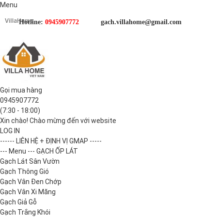
Menu
Hotline:
0945907772
gach.villahome@gmail.com
Gọi mua hàng
0945907772
(7:30 - 18:00)
Xin chào! Chào mừng đến với website
LOG IN
------ LIÊN HỆ + ĐỊNH VỊ GMAP -----
--- Menu --- GẠCH ỐP LÁT
Gạch Lát Sân Vườn
Gạch Thông Gió
Gạch Vân Đen Chớp
Gạch Vân Xi Măng
Gạch Giả Gỗ
Gạch Trắng Khói