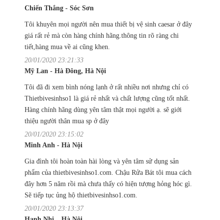
Chiến Thắng - Sóc Sơn
Tôi khuyên mọi người nên mua thiết bị vệ sinh caesar ở đây
giá rất rẻ mà còn hàng chính hãng.thông tin rõ ràng chi
tiết,hàng mua về ai cũng khen.
20/01/2020 23:21:33
Mỹ Lan - Hà Đông, Hà Nội
Tôi đã đi xem bình nóng lạnh ở rất nhiều nơi nhưng chỉ có
Thietbivesinhso1 là giá rẻ nhất và chất lượng cũng tốt nhất.
Hàng chính hãng dùng yên tâm thật mọi người ạ. sẽ giới
thiệu người thân mua sp ở đây
20/01/2020 23:15:02
Minh Anh - Hà Nội
Gia đình tôi hoàn toàn hài lòng và yên tâm sử dụng sản
phẩm của thietbivesinhso1.com. Chậu Rửa Bát tôi mua cách
đây hơn 5 năm rồi mà chưa thấy có hiện tượng hỏng hóc gì.
Sẽ tiếp tục ủng hộ thietbivesinhso1.com.
20/01/2020 23:13:37
Hạnh Nhi _ Hà Nội