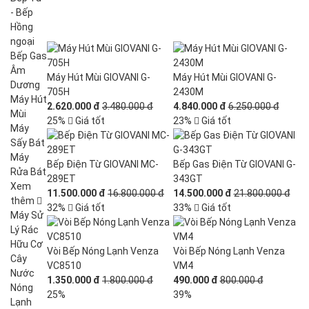
- Bếp
Hồng
ngoại
Bếp Gas
Âm
Máy Hút Mùi GIOVANI G-
Máy Hút Mùi GIOVANI G-
Dương
705H
2430M
Máy Hút
2.620.000 đ
3.480.000 đ
4.840.000 đ
6.250.000 đ
Mùi
25%
Giá tốt
23%
Giá tốt
Máy
Sấy Bát
Máy
Bếp Điện Từ GIOVANI MC-
Bếp Gas Điện Từ GIOVANI G-
Rửa Bát
289ET
343GT
Xem
11.500.000 đ
16.800.000 đ
14.500.000 đ
21.800.000 đ
thêm
32%
Giá tốt
33%
Giá tốt
Máy Sử
Lý Rác
Hữu Cơ
Vòi Bếp Nóng Lạnh Venza
Vòi Bếp Nóng Lạnh Venza
Cây
VC8510
VM4
Nước
1.350.000 đ
1.800.000 đ
490.000 đ
800.000 đ
Nóng
25%
39%
Lạnh