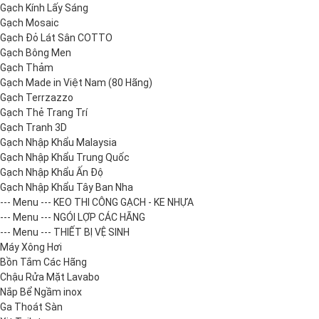
Gạch Kính Lấy Sáng
Gạch Mosaic
Gạch Đỏ Lát Sân COTTO
Gạch Bông Men
Gạch Thảm
Gạch Made in Việt Nam (80 Hãng)
Gạch Terrzazzo
Gạch Thẻ Trang Trí
Gạch Tranh 3D
Gạch Nhập Khẩu Malaysia
Gạch Nhập Khẩu Trung Quốc
Gạch Nhập Khẩu Ấn Độ
Gạch Nhập Khẩu Tây Ban Nha
--- Menu --- KEO THI CÔNG GẠCH - KE NHỰA
--- Menu --- NGÓI LỢP CÁC HÃNG
--- Menu --- THIẾT BỊ VỆ SINH
Máy Xông Hơi
Bồn Tắm Các Hãng
Chậu Rửa Mặt Lavabo
Nắp Bể Ngầm inox
Ga Thoát Sàn