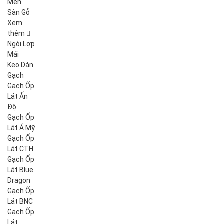
Men
Sàn Gỗ
Xem
thêm
Ngói Lợp
Mái
Keo Dán
Gạch
Gach Ốp
Lát Ấn
Độ
Gạch Ốp
Lát Á Mỹ
Gạch Ốp
Lát CTH
Gạch Ốp
Lát Blue
Dragon
Gạch Ốp
Lát BNC
Gạch Ốp
Lát