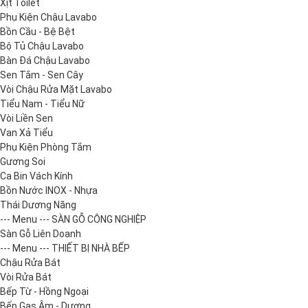
Xịt Toilet
Phụ Kiện Chậu Lavabo
Bồn Cầu - Bệ Bệt
Bộ Tủ Chậu Lavabo
Bàn Đá Chậu Lavabo
Sen Tắm - Sen Cây
Vòi Chậu Rửa Mặt Lavabo
Tiểu Nam - Tiểu Nữ
Vòi Liền Sen
Van Xả Tiểu
Phụ Kiện Phòng Tắm
Gương Soi
Ca Bin Vách Kính
Bồn Nước INOX - Nhựa
Thái Dương Năng
--- Menu --- SÀN GỖ CÔNG NGHIỆP
Sàn Gỗ Liên Doanh
--- Menu --- THIẾT BỊ NHÀ BẾP
Chậu Rửa Bát
Vòi Rửa Bát
Bếp Từ - Hồng Ngoại
Bếp Gas Âm - Dương