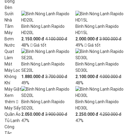
Động
Đèn
Sưởi
Nhà
Tắm
Bình Nóng Lạnh Rapido
Bình Nóng Lạnh Rapido
Máy
HD20L
HD15L
Bơm
2.150.000 đ
4.100.000 đ
2.000.000 đ
3.900.000 đ
Nước
48%
Giá tốt
49%
Giá tốt
Quạt
Làm
Mát
Bình Nóng Lạnh Rapido
Bình Nóng Lạnh Rapido
Máy Lọc
SE20L
SD30L
Không
1.880.000 đ
3.700.000 đ
2.100.000 đ
4.000.000 đ
Khí
49%
48%
Máy Giặt
Xem
thêm
Bình Nóng Lạnh Rapido
Bình Nóng Lạnh Rapido
Máy Sấy
SD20L
HD30L
Quần Áo
2.050.000 đ
3.900.000 đ
2.250.000 đ
4.250.000 đ
Tủ Lạnh
47%
47%
Công
Tắc