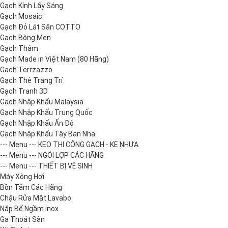
Gạch Kính Lấy Sáng
Gạch Mosaic
Gạch Đỏ Lát Sân COTTO
Gạch Bông Men
Gạch Thảm
Gạch Made in Việt Nam (80 Hãng)
Gạch Terrzazzo
Gạch Thẻ Trang Trí
Gạch Tranh 3D
Gạch Nhập Khẩu Malaysia
Gạch Nhập Khẩu Trung Quốc
Gạch Nhập Khẩu Ấn Độ
Gạch Nhập Khẩu Tây Ban Nha
--- Menu --- KEO THI CÔNG GẠCH - KE NHỰA
--- Menu --- NGÓI LỢP CÁC HÃNG
--- Menu --- THIẾT BỊ VỆ SINH
Máy Xông Hơi
Bồn Tắm Các Hãng
Chậu Rửa Mặt Lavabo
Nắp Bể Ngầm inox
Ga Thoát Sàn