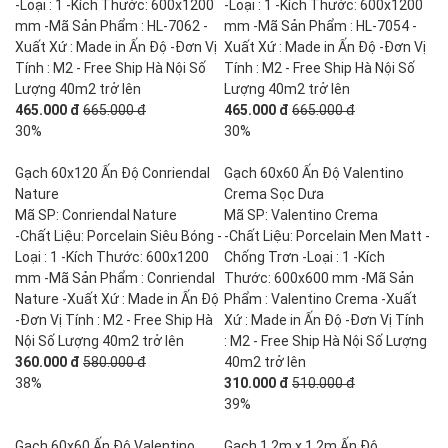
-Loại : 1 -Kích Thước: 600x1200
-Loại : 1 -Kích Thước: 600x1200
mm -Mã Sản Phẩm : HL-7062 -
mm -Mã Sản Phẩm : HL-7054 -
Xuất Xứ : Made in Ấn Độ -Đơn Vị
Xuất Xứ : Made in Ấn Độ -Đơn Vị
Tính : M2 - Free Ship Hà Nội Số
Tính : M2 - Free Ship Hà Nội Số
Lượng 40m2 trở lên
Lượng 40m2 trở lên
465.000 đ
665.000 đ
465.000 đ
665.000 đ
30%
30%
Gạch 60x120 Ấn Độ Conriendal
Gạch 60x60 Ấn Độ Valentino
Nature
Crema Sọc Dưa
Mã SP: Conriendal Nature
Mã SP: Valentino Crema
-Chất Liệu: Porcelain Siêu Bóng -
-Chất Liệu: Porcelain Men Matt -
Loại : 1 -Kích Thước: 600x1200
Chống Trơn -Loại : 1 -Kích
mm -Mã Sản Phẩm : Conriendal
Thước: 600x600 mm -Mã Sản
Nature -Xuất Xứ : Made in Ấn Độ
Phẩm : Valentino Crema -Xuất
-Đơn Vị Tính : M2 - Free Ship Hà
Xứ : Made in Ấn Độ -Đơn Vị Tính
Nội Số Lượng 40m2 trở lên
: M2 - Free Ship Hà Nội Số Lượng
360.000 đ
580.000 đ
40m2 trở lên
38%
310.000 đ
510.000 đ
39%
Gạch 60x60 Ấn Độ Valentino
Gạch 1,2m x 1,2m Ấn Độ