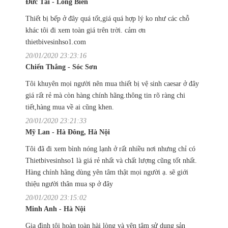
Đức Tài - Long Biên
Thiết bị bếp ở đây quá tốt,giá quá hợp lý ko như các chỗ
khác tôi đi xem toàn giá trên trời. cảm ơn
thietbivesinhso1.com
20/01/2020 23:23:16
Chiến Thắng - Sóc Sơn
Tôi khuyên mọi người nên mua thiết bị vệ sinh caesar ở đây
giá rất rẻ mà còn hàng chính hãng.thông tin rõ ràng chi
tiết,hàng mua về ai cũng khen.
20/01/2020 23:21:33
Mỹ Lan - Hà Đông, Hà Nội
Tôi đã đi xem bình nóng lạnh ở rất nhiều nơi nhưng chỉ có
Thietbivesinhso1 là giá rẻ nhất và chất lượng cũng tốt nhất.
Hàng chính hãng dùng yên tâm thật mọi người ạ. sẽ giới
thiệu người thân mua sp ở đây
20/01/2020 23:15:02
Minh Anh - Hà Nội
Gia đình tôi hoàn toàn hài lòng và yên tâm sử dụng sản