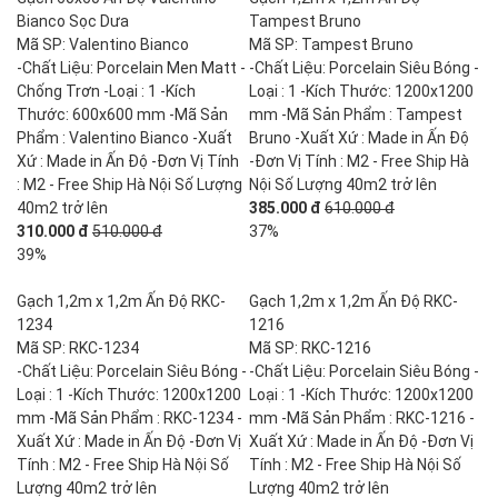
Bianco Sọc Dưa
Tampest Bruno
Mã SP: Valentino Bianco
Mã SP: Tampest Bruno
-Chất Liệu: Porcelain Men Matt -
-Chất Liệu: Porcelain Siêu Bóng -
Chống Trơn -Loại : 1 -Kích
Loại : 1 -Kích Thước: 1200x1200
Thước: 600x600 mm -Mã Sản
mm -Mã Sản Phẩm : Tampest
Phẩm : Valentino Bianco -Xuất
Bruno -Xuất Xứ : Made in Ấn Độ
Xứ : Made in Ấn Độ -Đơn Vị Tính
-Đơn Vị Tính : M2 - Free Ship Hà
: M2 - Free Ship Hà Nội Số Lượng
Nội Số Lượng 40m2 trở lên
40m2 trở lên
385.000 đ
610.000 đ
310.000 đ
510.000 đ
37%
39%
Gạch 1,2m x 1,2m Ấn Độ RKC-
Gạch 1,2m x 1,2m Ấn Độ RKC-
1234
1216
Mã SP: RKC-1234
Mã SP: RKC-1216
-Chất Liệu: Porcelain Siêu Bóng -
-Chất Liệu: Porcelain Siêu Bóng -
Loại : 1 -Kích Thước: 1200x1200
Loại : 1 -Kích Thước: 1200x1200
mm -Mã Sản Phẩm : RKC-1234 -
mm -Mã Sản Phẩm : RKC-1216 -
Xuất Xứ : Made in Ấn Độ -Đơn Vị
Xuất Xứ : Made in Ấn Độ -Đơn Vị
Tính : M2 - Free Ship Hà Nội Số
Tính : M2 - Free Ship Hà Nội Số
Lượng 40m2 trở lên
Lượng 40m2 trở lên