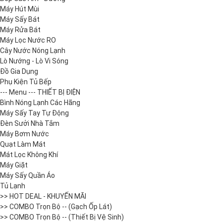
Máy Hút Mùi
Máy Sấy Bát
Máy Rửa Bát
Máy Lọc Nước RO
Cây Nước Nóng Lạnh
Lò Nướng - Lò Vi Sóng
Đồ Gia Dụng
Phụ Kiện Tủ Bếp
--- Menu --- THIẾT BỊ ĐIỆN
Bình Nóng Lạnh Các Hãng
Máy Sấy Tay Tự Động
Đèn Sưởi Nhà Tắm
Máy Bơm Nước
Quạt Làm Mát
Mát Lọc Không Khí
Máy Giặt
Máy Sấy Quần Áo
Tủ Lạnh
>> HOT DEAL - KHUYẾN MÃI
>> COMBO Trọn Bộ -- (Gạch Ốp Lát)
>> COMBO Trọn Bộ -- (Thiết Bị Vệ Sinh)