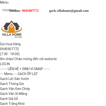
Menu
Hotline:
0945907772
gach.villahome@gmail.com
Gọi mua hàng
0945907772
(7:30 - 18:00)
Xin chào! Chào mừng đến với website
LOG IN
------ LIÊN HỆ + ĐỊNH VỊ GMAP -----
--- Menu --- GẠCH ỐP LÁT
Gạch Lát Sân Vườn
Gạch Thông Gió
Gạch Vân Đen Chớp
Gạch Vân Xi Măng
Gạch Giả Gỗ
Gạch Trắng Khói