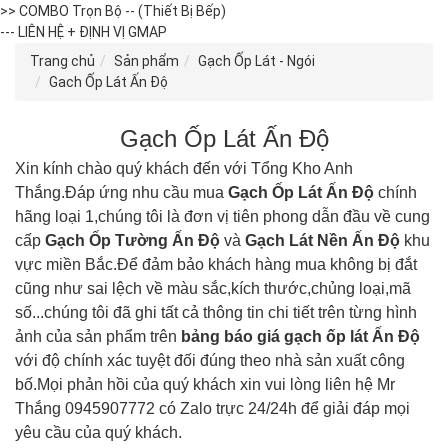
>> COMBO Trọn Bộ -- (Thiết Bị Bếp)
--- LIÊN HỆ + ĐỊNH VỊ GMAP
Trang chủ
Sản phẩm
Gạch Ốp Lát - Ngói
Gach Ốp Lát Ấn Độ
Gạch Ốp Lát Ấn Độ
Xin kính chào quý khách đến với Tổng Kho Anh
Thắng.Đáp ứng nhu cầu mua
Gạch Ốp Lát
Ấn Độ
chính
hãng loại 1,chúng tôi là đơn vị tiên phong dẫn đầu về cung
cấp
Gạch Ốp Tường
Ấn Độ
và
Gạch Lát Nền
Ấn Độ
khu
vực miền Bắc.Để đảm bảo khách hàng mua không bị đắt
cũng như sai lệch về màu sắc,kích thước,chủng loại,mã
số...chúng tôi đã ghi tất cả thông tin chi tiết trên từng hình
ảnh của sản phẩm trên
bảng báo giá gạch ốp lát
Ấn Độ
với độ chính xác tuyệt đối đúng theo nhà sản xuất công
bố.Mọi phản hồi của quý khách xin vui lòng liên hệ Mr
Thắng 0945907772 có Zalo trực 24/24h để giải đáp mọi
yêu cầu của quý khách.