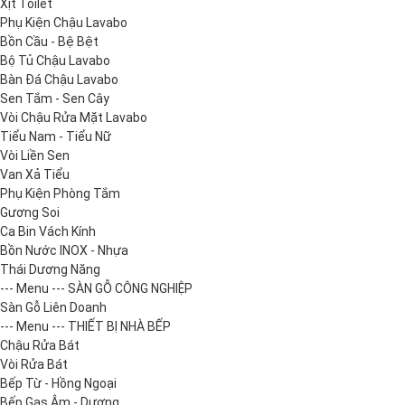
Xịt Toilet
Phụ Kiện Chậu Lavabo
Bồn Cầu - Bệ Bệt
Bộ Tủ Chậu Lavabo
Bàn Đá Chậu Lavabo
Sen Tắm - Sen Cây
Vòi Chậu Rửa Mặt Lavabo
Tiểu Nam - Tiểu Nữ
Vòi Liền Sen
Van Xả Tiểu
Phụ Kiện Phòng Tắm
Gương Soi
Ca Bin Vách Kính
Bồn Nước INOX - Nhựa
Thái Dương Năng
--- Menu --- SÀN GỖ CÔNG NGHIỆP
Sàn Gỗ Liên Doanh
--- Menu --- THIẾT BỊ NHÀ BẾP
Chậu Rửa Bát
Vòi Rửa Bát
Bếp Từ - Hồng Ngoại
Bếp Gas Âm - Dương