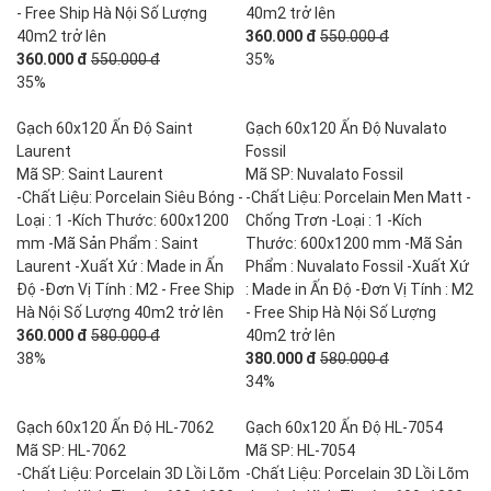
- Free Ship Hà Nội Số Lượng
40m2 trở lên
40m2 trở lên
360.000 đ
550.000 đ
360.000 đ
550.000 đ
35%
35%
Gạch 60x120 Ấn Độ Saint
Gạch 60x120 Ấn Độ Nuvalato
Laurent
Fossil
Mã SP: Saint Laurent
Mã SP: Nuvalato Fossil
-Chất Liệu: Porcelain Siêu Bóng -
-Chất Liệu: Porcelain Men Matt -
Loại : 1 -Kích Thước: 600x1200
Chống Trơn -Loại : 1 -Kích
mm -Mã Sản Phẩm : Saint
Thước: 600x1200 mm -Mã Sản
Laurent -Xuất Xứ : Made in Ấn
Phẩm : Nuvalato Fossil -Xuất Xứ
Độ -Đơn Vị Tính : M2 - Free Ship
: Made in Ấn Độ -Đơn Vị Tính : M2
Hà Nội Số Lượng 40m2 trở lên
- Free Ship Hà Nội Số Lượng
360.000 đ
580.000 đ
40m2 trở lên
38%
380.000 đ
580.000 đ
34%
Gạch 60x120 Ấn Độ HL-7062
Gạch 60x120 Ấn Độ HL-7054
Mã SP: HL-7062
Mã SP: HL-7054
-Chất Liệu: Porcelain 3D Lồi Lõm
-Chất Liệu: Porcelain 3D Lồi Lõm