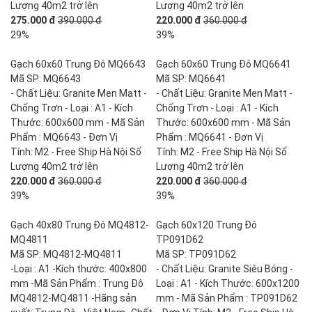
Lượng 40m2 trở lên
Lượng 40m2 trở lên
275.000 đ
390.000 đ
220.000 đ
360.000 đ
29%
39%
Gạch 60x60 Trung Đô MQ6643
Gạch 60x60 Trung Đô MQ6641
Mã SP: MQ6643
Mã SP: MQ6641
- Chất Liệu: Granite Men Matt -
- Chất Liệu: Granite Men Matt -
Chống Trơn - Loại : A1 - Kích
Chống Trơn - Loại : A1 - Kích
Thước: 600x600 mm - Mã Sản
Thước: 600x600 mm - Mã Sản
Phẩm : MQ6643 - Đơn Vị
Phẩm : MQ6641 - Đơn Vị
Tính: M2 - Free Ship Hà Nội Số
Tính: M2 - Free Ship Hà Nội Số
Lượng 40m2 trở lên
Lượng 40m2 trở lên
220.000 đ
360.000 đ
220.000 đ
360.000 đ
39%
39%
Gạch 40x80 Trung Đô MQ4812-
Gạch 60x120 Trung Đô
MQ4811
TP091D62
Mã SP: MQ4812-MQ4811
Mã SP: TP091D62
-Loại : A1 -Kích thước: 400x800
- Chất Liệu: Granite Siêu Bóng -
mm -Mã Sản Phẩm : Trung Đô
Loại : A1 - Kích Thước: 600x1200
MQ4812-MQ4811 -Hãng sản
mm - Mã Sản Phẩm : TP091D62