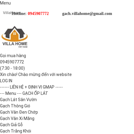
Menu
Hotline:
0945907772
gach.villahome@gmail.com
Gọi mua hàng
0945907772
(7:30 - 18:00)
Xin chào! Chào mừng đến với website
LOG IN
------ LIÊN HỆ + ĐỊNH VỊ GMAP -----
--- Menu --- GẠCH ỐP LÁT
Gạch Lát Sân Vườn
Gạch Thông Gió
Gạch Vân Đen Chớp
Gạch Vân Xi Măng
Gạch Giả Gỗ
Gạch Trắng Khói