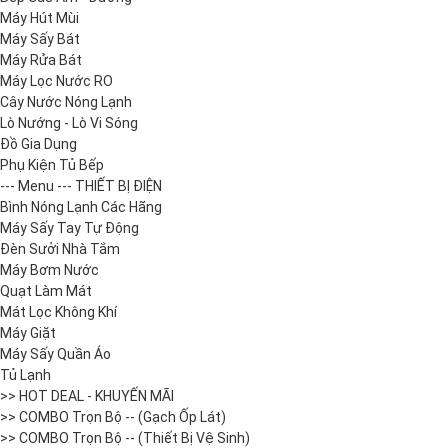
Máy Hút Mùi
Máy Sấy Bát
Máy Rửa Bát
Máy Lọc Nước RO
Cây Nước Nóng Lạnh
Lò Nướng - Lò Vi Sóng
Đồ Gia Dụng
Phụ Kiện Tủ Bếp
--- Menu --- THIẾT BỊ ĐIỆN
Bình Nóng Lạnh Các Hãng
Máy Sấy Tay Tự Động
Đèn Sưởi Nhà Tắm
Máy Bơm Nước
Quạt Làm Mát
Mát Lọc Không Khí
Máy Giặt
Máy Sấy Quần Áo
Tủ Lạnh
>> HOT DEAL - KHUYẾN MÃI
>> COMBO Trọn Bộ -- (Gạch Ốp Lát)
>> COMBO Trọn Bộ -- (Thiết Bị Vệ Sinh)