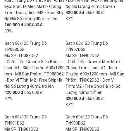
xuất: Trung Đô - Việt Nam -Chất
- Đơn Vị Tính: M2 - Free Ship Hà
liệu: Granite Men Matt - Chống
Nội Số Lượng 40m2 trở lên
Trơn -Đơn vị tính: M2 - Free Ship
420.000 đ
665.000 đ
Hà Nội Số Lượng 40m trở lên
37%
260.000 đ
390.000 đ
33%
Gạch 60x120 Trung Đô
Gạch 60x120 Trung Đô
TP088D62
TN902D62
Mã SP: TP088D62
Mã SP: TN902D62
- Chất Liệu: Granite Siêu Bóng -
- Chất Liệu: Granite Men Matt -
Loại : A1 - Kích Thước: 600x1200
Chống Trơn - Loại : A1 - Kích
mm - Mã Sản Phẩm : TP088D62
Thước: 600x1200 mm - Mã Sản
- Đơn Vị Tính: M2 - Free Ship Hà
Phẩm : TN902D62 - Đơn Vị
Nội Số Lượng 40m2 trở lên
Tính: M2 - Free Ship Hà Nội Số
420.000 đ
665.000 đ
Lượng 40m2 trở lên
37%
420.000 đ
665.000 đ
37%
Gạch 60x120 Trung Đô
Gạch 60x120 Trung Đô
TN901D62
TN900D62
Mã SP: TN901D62
Mã SP: TN900D62