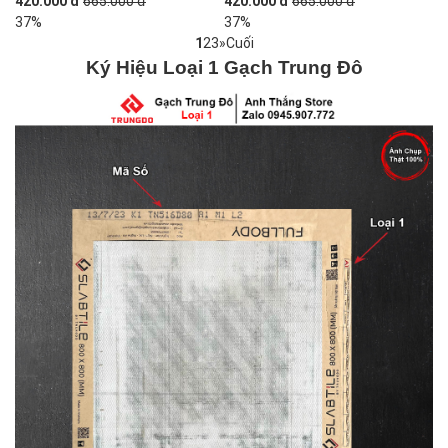
420.000 đ
665.000 đ
420.000 đ
665.000 đ
37%
37%
1
2
3
»
Cuối
Ký Hiệu Loại 1 Gạch Trung Đô