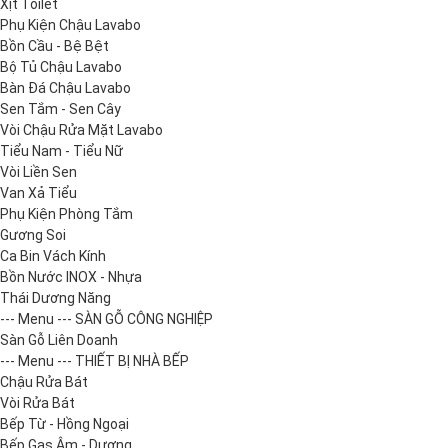
Xịt Toilet
Phụ Kiện Chậu Lavabo
Bồn Cầu - Bệ Bệt
Bộ Tủ Chậu Lavabo
Bàn Đá Chậu Lavabo
Sen Tắm - Sen Cây
Vòi Chậu Rửa Mặt Lavabo
Tiểu Nam - Tiểu Nữ
Vòi Liền Sen
Van Xả Tiểu
Phụ Kiện Phòng Tắm
Gương Soi
Ca Bin Vách Kính
Bồn Nước INOX - Nhựa
Thái Dương Năng
--- Menu --- SÀN GỖ CÔNG NGHIỆP
Sàn Gỗ Liên Doanh
--- Menu --- THIẾT BỊ NHÀ BẾP
Chậu Rửa Bát
Vòi Rửa Bát
Bếp Từ - Hồng Ngoại
Bếp Gas Âm - Dương