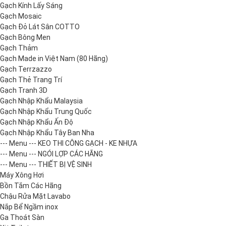
Gạch Kính Lấy Sáng
Gạch Mosaic
Gạch Đỏ Lát Sân COTTO
Gạch Bông Men
Gạch Thảm
Gạch Made in Việt Nam (80 Hãng)
Gạch Terrzazzo
Gạch Thẻ Trang Trí
Gạch Tranh 3D
Gạch Nhập Khẩu Malaysia
Gạch Nhập Khẩu Trung Quốc
Gạch Nhập Khẩu Ấn Độ
Gạch Nhập Khẩu Tây Ban Nha
--- Menu --- KEO THI CÔNG GẠCH - KE NHỰA
--- Menu --- NGÓI LỢP CÁC HÃNG
--- Menu --- THIẾT BỊ VỆ SINH
Máy Xông Hơi
Bồn Tắm Các Hãng
Chậu Rửa Mặt Lavabo
Nắp Bể Ngầm inox
Ga Thoát Sàn