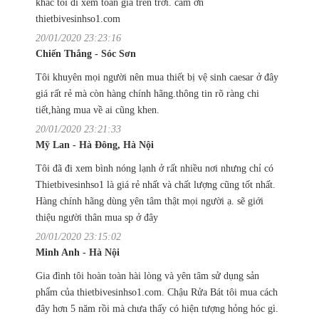
khác tôi đi xem toàn giá trên trời. cảm ơn
thietbivesinhso1.com
20/01/2020 23:23:16
Chiến Thắng - Sóc Sơn
Tôi khuyên mọi người nên mua thiết bị vệ sinh caesar ở đây
giá rất rẻ mà còn hàng chính hãng.thông tin rõ ràng chi
tiết,hàng mua về ai cũng khen.
20/01/2020 23:21:33
Mỹ Lan - Hà Đông, Hà Nội
Tôi đã đi xem bình nóng lạnh ở rất nhiều nơi nhưng chỉ có
Thietbivesinhso1 là giá rẻ nhất và chất lượng cũng tốt nhất.
Hàng chính hãng dùng yên tâm thật mọi người ạ. sẽ giới
thiệu người thân mua sp ở đây
20/01/2020 23:15:02
Minh Anh - Hà Nội
Gia đình tôi hoàn toàn hài lòng và yên tâm sử dụng sản
phẩm của thietbivesinhso1.com. Chậu Rửa Bát tôi mua cách
đây hơn 5 năm rồi mà chưa thấy có hiện tượng hỏng hóc gì.