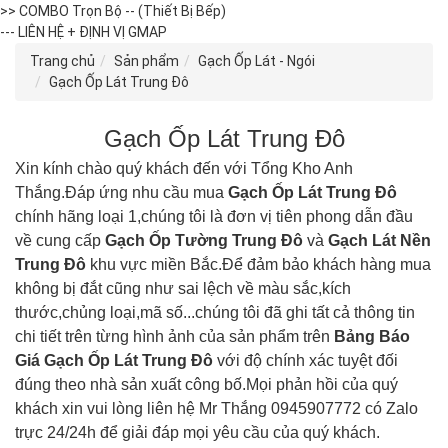
>> COMBO Trọn Bộ -- (Thiết Bị Bếp)
--- LIÊN HỆ + ĐỊNH VỊ GMAP
Trang chủ
Sản phẩm
Gạch Ốp Lát - Ngói
Gạch Ốp Lát Trung Đô
Gạch Ốp Lát Trung Đô
Xin kính chào quý khách đến với Tổng Kho Anh
Thắng.Đáp ứng nhu cầu mua
Gạch Ốp Lát
Trung Đô
chính hãng loại 1,chúng tôi là đơn vị tiên phong dẫn đầu
về cung cấp
Gạch Ốp Tường
Trung Đô
và
Gạch Lát Nền
Trung Đô
khu vực miền Bắc.Để đảm bảo khách hàng mua
không bị đắt cũng như sai lệch về màu sắc,kích
thước,chủng loại,mã số...chúng tôi đã ghi tất cả thông tin
chi tiết trên từng hình ảnh của sản phẩm trên
Bảng Báo
Giá Gạch Ốp Lát
Trung Đô
với độ chính xác tuyệt đối
đúng theo nhà sản xuất công bố.Mọi phản hồi của quý
khách xin vui lòng liên hệ Mr Thắng 0945907772 có Zalo
trực 24/24h để giải đáp mọi yêu cầu của quý khách.