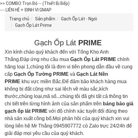
>> COMBO Trọn Bộ -- (Thiết Bị Bếp)
--- LIÊN HỆ + ĐỊNH VỊ GMAP
Trang chủ
Sản phẩm
Gạch Ốp Lát - Ngói
Gạch Ốp Lát Prime
Gạch Ốp Lát
PRIME
Xin kính chào quý khách đến với Tổng Kho Anh
Thắng.Đáp ứng nhu cầu mua
Gạch Ốp Lát
PRIME
chính
hãng loại 1,chúng tôi là đơn vị tiên phong dẫn đầu về cung
cấp
Gạch Ốp Tường
PRIME
và
Gạch Lát Nền
PRIME
khu vực miền Bắc.Để đảm bảo khách hàng mua
không bị đắt cũng như sai lệch về màu sắc,kích
thước,chủng loại,mã số...chúng tôi đã ghi tất cả thông tin
chi tiết trên từng hình ảnh của sản phẩm trên
bảng báo giá
gạch ốp lát
PRIME
với độ chính xác tuyệt đối đúng theo
nhà sản xuất công bố.Mọi phản hồi của quý khách xin vui
lòng liên hệ Mr Thắng 0945907772 có Zalo trực 24/24h để
giải đáp mọi yêu cầu của quý khách.