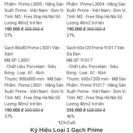
Phẩm : Prime L3005 - Hãng Sản
Phẩm : Prime L3004 - Hãng Sản
Xuất: Prime - Việt Nam - Đơn Vị
Xuất: Prime - Việt Nam - Đơn Vị
Tính: M2 - Free Ship Hà Nội Số
Tính: M2 - Free Ship Hà Nội Số
Lượng 40m2 trở lên
Lượng 40m2 trở lên
190.000 đ
300.000 đ
190.000 đ
300.000 đ
37%
37%
Gạch 80x80 Prime L3001 Vân
Gạch 60x120 Prime 91017 Vân
Xám
Đá Đen
Mã SP: L3001
Mã SP: 91017
- Chất Liệu: Porcelain - Siêu
- Chất Liệu: Porcelain - Siêu
Bóng - Loại : A1 - Kích
Bóng - Loại : A1 - Kích
Thước: 800x800 mm - Mã Sản
Thước: 600x1200 mm - Mã Sản
Phẩm : Prime L3001 - Hãng Sản
Phẩm : Prime 91017 - Hãng Sản
Xuất: Prime - Việt Nam - Đơn Vị
Xuất: Prime - Việt Nam - Đơn Vị
Tính: M2 - Free Ship Hà Nội Số
Tính: M2 - Free Ship Hà Nội Số
Lượng 40m2 trở lên
Lượng 40m2 trở lên
190.000 đ
300.000 đ
336.000 đ
628.000 đ
37%
46%
1
2
3
»
Cuối
Ký Hiệu Loại 1 Gạch Prime