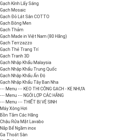
Gạch Kính Lấy Sáng
Gạch Mosaic
Gạch Đỏ Lát Sân COTTO
Gạch Bông Men
Gạch Thảm
Gạch Made in Việt Nam (80 Hãng)
Gạch Terrzazzo
Gạch Thẻ Trang Trí
Gạch Tranh 3D
Gạch Nhập Khẩu Malaysia
Gạch Nhập Khẩu Trung Quốc
Gạch Nhập Khẩu Ấn Độ
Gạch Nhập Khẩu Tây Ban Nha
--- Menu --- KEO THI CÔNG GẠCH - KE NHỰA
--- Menu --- NGÓI LỢP CÁC HÃNG
--- Menu --- THIẾT BỊ VỆ SINH
Máy Xông Hơi
Bồn Tắm Các Hãng
Chậu Rửa Mặt Lavabo
Nắp Bể Ngầm inox
Ga Thoát Sàn