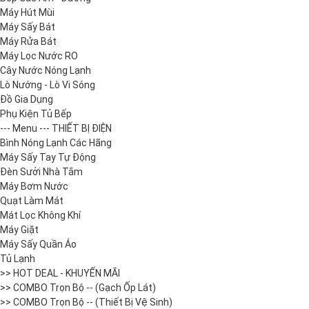
Máy Hút Mùi
Máy Sấy Bát
Máy Rửa Bát
Máy Lọc Nước RO
Cây Nước Nóng Lạnh
Lò Nướng - Lò Vi Sóng
Đồ Gia Dụng
Phụ Kiện Tủ Bếp
--- Menu --- THIẾT BỊ ĐIỆN
Bình Nóng Lạnh Các Hãng
Máy Sấy Tay Tự Động
Đèn Sưởi Nhà Tắm
Máy Bơm Nước
Quạt Làm Mát
Mát Lọc Không Khí
Máy Giặt
Máy Sấy Quần Áo
Tủ Lạnh
>> HOT DEAL - KHUYẾN MÃI
>> COMBO Trọn Bộ -- (Gạch Ốp Lát)
>> COMBO Trọn Bộ -- (Thiết Bị Vệ Sinh)