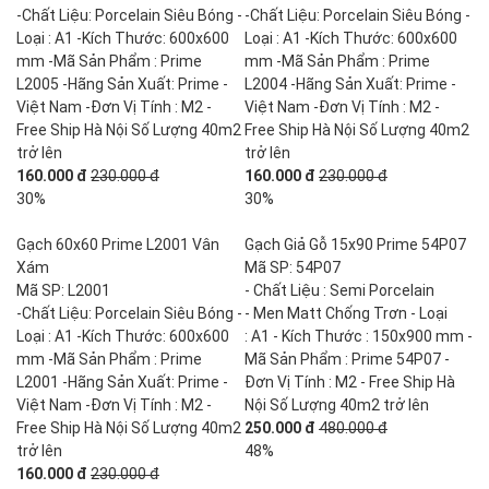
-Chất Liệu: Porcelain Siêu Bóng -
-Chất Liệu: Porcelain Siêu Bóng -
Loại : A1 -Kích Thước: 600x600
Loại : A1 -Kích Thước: 600x600
mm -Mã Sản Phẩm : Prime
mm -Mã Sản Phẩm : Prime
L2005 -Hãng Sản Xuất: Prime -
L2004 -Hãng Sản Xuất: Prime -
Việt Nam -Đơn Vị Tính : M2 -
Việt Nam -Đơn Vị Tính : M2 -
Free Ship Hà Nội Số Lượng 40m2
Free Ship Hà Nội Số Lượng 40m2
trở lên
trở lên
160.000 đ
230.000 đ
160.000 đ
230.000 đ
30%
30%
Gạch 60x60 Prime L2001 Vân
Gạch Giả Gỗ 15x90 Prime 54P07
Xám
Mã SP: 54P07
Mã SP: L2001
- Chất Liệu : Semi Porcelain
-Chất Liệu: Porcelain Siêu Bóng -
- Men Matt Chống Trơn - Loại
Loại : A1 -Kích Thước: 600x600
: A1 - Kích Thước : 150x900 mm -
mm -Mã Sản Phẩm : Prime
Mã Sản Phẩm : Prime 54P07 -
L2001 -Hãng Sản Xuất: Prime -
Đơn Vị Tính : M2 - Free Ship Hà
Việt Nam -Đơn Vị Tính : M2 -
Nội Số Lượng 40m2 trở lên
Free Ship Hà Nội Số Lượng 40m2
250.000 đ
480.000 đ
trở lên
48%
160.000 đ
230.000 đ