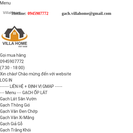
Menu
Hotline:
0945907772
gach.villahome@gmail.com
Gọi mua hàng
0945907772
(7:30 - 18:00)
Xin chào! Chào mừng đến với website
LOG IN
------ LIÊN HỆ + ĐỊNH VỊ GMAP -----
--- Menu --- GẠCH ỐP LÁT
Gạch Lát Sân Vườn
Gạch Thông Gió
Gạch Vân Đen Chớp
Gạch Vân Xi Măng
Gạch Giả Gỗ
Gạch Trắng Khói