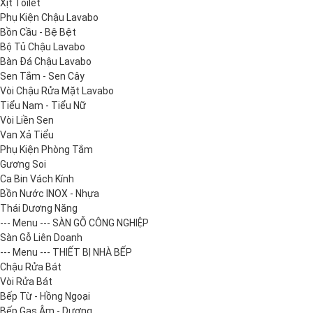
Xịt Toilet
Phụ Kiện Chậu Lavabo
Bồn Cầu - Bệ Bệt
Bộ Tủ Chậu Lavabo
Bàn Đá Chậu Lavabo
Sen Tắm - Sen Cây
Vòi Chậu Rửa Mặt Lavabo
Tiểu Nam - Tiểu Nữ
Vòi Liền Sen
Van Xả Tiểu
Phụ Kiện Phòng Tắm
Gương Soi
Ca Bin Vách Kính
Bồn Nước INOX - Nhựa
Thái Dương Năng
--- Menu --- SÀN GỖ CÔNG NGHIỆP
Sàn Gỗ Liên Doanh
--- Menu --- THIẾT BỊ NHÀ BẾP
Chậu Rửa Bát
Vòi Rửa Bát
Bếp Từ - Hồng Ngoại
Bếp Gas Âm - Dương