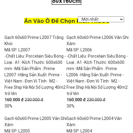
Ấn Vào Ô Để Chọn Kích Thước
Gạch 60x60 Prime L2007 Trắng
Gạch 60x60 Prime L2006 Vân Ghi
Khói
Xám
Mã SP: L2007
Mã SP: L2006
-Chất Liệu: Porcelain Siêu Bóng -
-Chất Liệu: Porcelain Siêu Bóng -
Loại : A1 -Kích Thước: 600x600
Loại : A1 -Kích Thước: 600x600
mm -Mã Sản Phẩm : Prime
mm -Mã Sản Phẩm : Prime
L2007 -Hãng Sản Xuất: Prime -
L2006 -Hãng Sản Xuất: Prime -
Việt Nam -Đơn Vị Tính : M2 -
Việt Nam -Đơn Vị Tính : M2 -
Free Ship Hà Nội Số Lượng 40m2
Free Ship Hà Nội Số Lượng 40m2
trở lên
trở lên
160.000 đ
230.000 đ
160.000 đ
230.000 đ
30%
30%
Gạch 60x60 Prime L2005 Vân Ghi
Gạch 60x60 Prime L2004 Vân
Xám
Xám
Mã SP: L2005
Mã SP: L2004