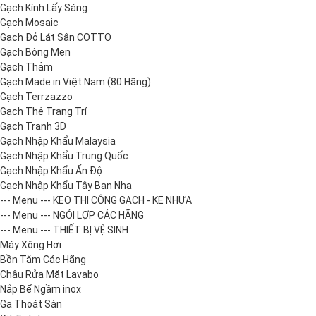
Gạch Kính Lấy Sáng
Gạch Mosaic
Gạch Đỏ Lát Sân COTTO
Gạch Bông Men
Gạch Thảm
Gạch Made in Việt Nam (80 Hãng)
Gạch Terrzazzo
Gạch Thẻ Trang Trí
Gạch Tranh 3D
Gạch Nhập Khẩu Malaysia
Gạch Nhập Khẩu Trung Quốc
Gạch Nhập Khẩu Ấn Độ
Gạch Nhập Khẩu Tây Ban Nha
--- Menu --- KEO THI CÔNG GẠCH - KE NHỰA
--- Menu --- NGÓI LỢP CÁC HÃNG
--- Menu --- THIẾT BỊ VỆ SINH
Máy Xông Hơi
Bồn Tắm Các Hãng
Chậu Rửa Mặt Lavabo
Nắp Bể Ngầm inox
Ga Thoát Sàn