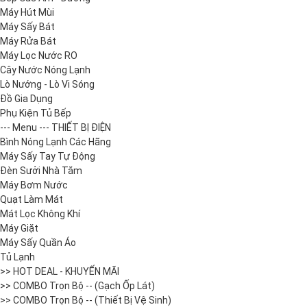
Máy Hút Mùi
Máy Sấy Bát
Máy Rửa Bát
Máy Lọc Nước RO
Cây Nước Nóng Lạnh
Lò Nướng - Lò Vi Sóng
Đồ Gia Dụng
Phụ Kiện Tủ Bếp
--- Menu --- THIẾT BỊ ĐIỆN
Bình Nóng Lạnh Các Hãng
Máy Sấy Tay Tự Động
Đèn Sưởi Nhà Tắm
Máy Bơm Nước
Quạt Làm Mát
Mát Lọc Không Khí
Máy Giặt
Máy Sấy Quần Áo
Tủ Lạnh
>> HOT DEAL - KHUYẾN MÃI
>> COMBO Trọn Bộ -- (Gạch Ốp Lát)
>> COMBO Trọn Bộ -- (Thiết Bị Vệ Sinh)