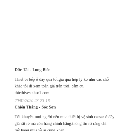
Đức Tài - Long Biên
Thiết bị bếp ở đây quá tốt,giá quá hợp lý ko như các chỗ
khác tôi đi xem toàn giá trên trời. cảm ơn
thietbivesinhso1.com
20/01/2020 23:23:16
Chiến Thắng - Sóc Sơn
Tôi khuyên mọi người nên mua thiết bị vệ sinh caesar ở đây
giá rất rẻ mà còn hàng chính hãng.thông tin rõ ràng chi
tiết,hàng mua về ai cũng khen.