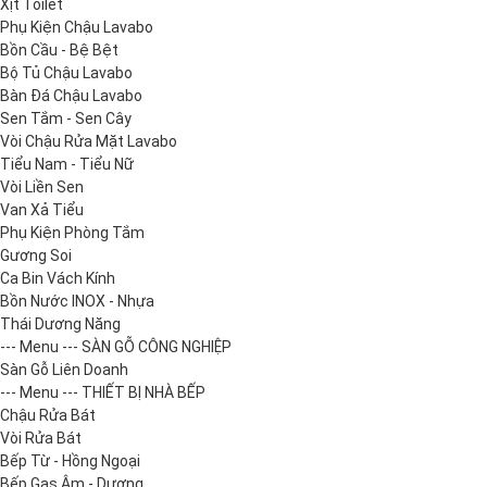
Xịt Toilet
Phụ Kiện Chậu Lavabo
Bồn Cầu - Bệ Bệt
Bộ Tủ Chậu Lavabo
Bàn Đá Chậu Lavabo
Sen Tắm - Sen Cây
Vòi Chậu Rửa Mặt Lavabo
Tiểu Nam - Tiểu Nữ
Vòi Liền Sen
Van Xả Tiểu
Phụ Kiện Phòng Tắm
Gương Soi
Ca Bin Vách Kính
Bồn Nước INOX - Nhựa
Thái Dương Năng
--- Menu --- SÀN GỖ CÔNG NGHIỆP
Sàn Gỗ Liên Doanh
--- Menu --- THIẾT BỊ NHÀ BẾP
Chậu Rửa Bát
Vòi Rửa Bát
Bếp Từ - Hồng Ngoại
Bếp Gas Âm - Dương