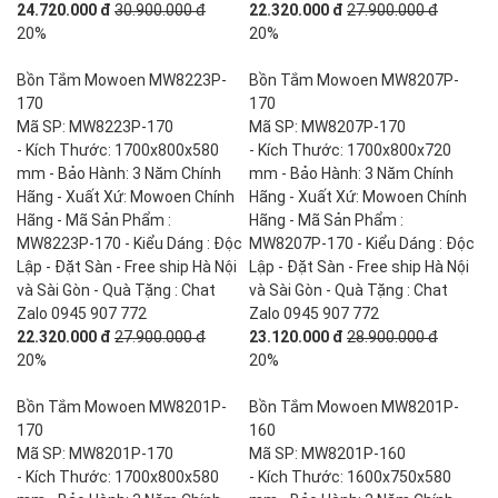
24.720.000 đ
30.900.000 đ
22.320.000 đ
27.900.000 đ
20%
20%
Bồn Tắm Mowoen MW8223P-
Bồn Tắm Mowoen MW8207P-
170
170
Mã SP: MW8223P-170
Mã SP: MW8207P-170
- Kích Thước: 1700x800x580
- Kích Thước: 1700x800x720
mm - Bảo Hành: 3 Năm Chính
mm - Bảo Hành: 3 Năm Chính
Hãng - Xuất Xứ: Mowoen Chính
Hãng - Xuất Xứ: Mowoen Chính
Hãng - Mã Sản Phẩm :
Hãng - Mã Sản Phẩm :
MW8223P-170 - Kiểu Dáng : Độc
MW8207P-170 - Kiểu Dáng : Độc
Lập - Đặt Sàn - Free ship Hà Nội
Lập - Đặt Sàn - Free ship Hà Nội
và Sài Gòn - Quà Tặng : Chat
và Sài Gòn - Quà Tặng : Chat
Zalo 0945 907 772
Zalo 0945 907 772
22.320.000 đ
27.900.000 đ
23.120.000 đ
28.900.000 đ
20%
20%
Bồn Tắm Mowoen MW8201P-
Bồn Tắm Mowoen MW8201P-
170
160
Mã SP: MW8201P-170
Mã SP: MW8201P-160
- Kích Thước: 1700x800x580
- Kích Thước: 1600x750x580