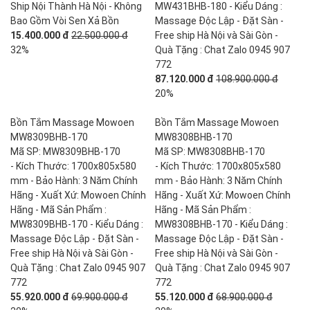
Ship Nội Thành Hà Nội - Không
MW431BHB-180 - Kiểu Dáng :
Bao Gồm Vòi Sen Xả Bồn
Massage Độc Lập - Đặt Sàn -
15.400.000 đ
22.500.000 đ
Free ship Hà Nội và Sài Gòn -
32%
Quà Tặng : Chat Zalo 0945 907
772
87.120.000 đ
108.900.000 đ
20%
Bồn Tắm Massage Mowoen
Bồn Tắm Massage Mowoen
MW8309BHB-170
MW8308BHB-170
Mã SP: MW8309BHB-170
Mã SP: MW8308BHB-170
- Kích Thước: 1700x805x580
- Kích Thước: 1700x805x580
mm - Bảo Hành: 3 Năm Chính
mm - Bảo Hành: 3 Năm Chính
Hãng - Xuất Xứ: Mowoen Chính
Hãng - Xuất Xứ: Mowoen Chính
Hãng - Mã Sản Phẩm :
Hãng - Mã Sản Phẩm :
MW8309BHB-170 - Kiểu Dáng :
MW8308BHB-170 - Kiểu Dáng :
Massage Độc Lập - Đặt Sàn -
Massage Độc Lập - Đặt Sàn -
Free ship Hà Nội và Sài Gòn -
Free ship Hà Nội và Sài Gòn -
Quà Tặng : Chat Zalo 0945 907
Quà Tặng : Chat Zalo 0945 907
772
772
55.920.000 đ
69.900.000 đ
55.120.000 đ
68.900.000 đ