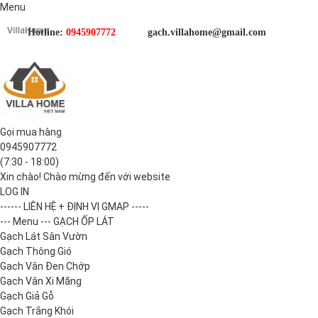
Menu
Hotline:
0945907772
gach.villahome@gmail.com
Gọi mua hàng
0945907772
(7:30 - 18:00)
Xin chào! Chào mừng đến với website
LOG IN
------ LIÊN HỆ + ĐỊNH VỊ GMAP -----
--- Menu --- GẠCH ỐP LÁT
Gạch Lát Sân Vườn
Gạch Thông Gió
Gạch Vân Đen Chớp
Gạch Vân Xi Măng
Gạch Giả Gỗ
Gạch Trắng Khói