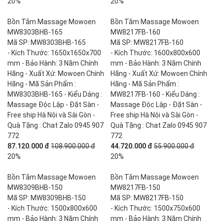
20%
20%
Bồn Tắm Massage Mowoen
Bồn Tắm Massage Mowoen
MW8303BHB-165
MW8217FB-160
Mã SP: MW8303BHB-165
Mã SP: MW8217FB-160
- Kích Thước: 1650x1650x700
- Kích Thước: 1600x800x600
mm - Bảo Hành: 3 Năm Chính
mm - Bảo Hành: 3 Năm Chính
Hãng - Xuất Xứ: Mowoen Chính
Hãng - Xuất Xứ: Mowoen Chính
Hãng - Mã Sản Phẩm :
Hãng - Mã Sản Phẩm :
MW8303BHB-165 - Kiểu Dáng :
MW8217FB-160 - Kiểu Dáng :
Massage Độc Lập - Đặt Sàn -
Massage Độc Lập - Đặt Sàn -
Free ship Hà Nội và Sài Gòn -
Free ship Hà Nội và Sài Gòn -
Quà Tặng : Chat Zalo 0945 907
Quà Tặng : Chat Zalo 0945 907
772
772
87.120.000 đ
108.900.000 đ
44.720.000 đ
55.900.000 đ
20%
20%
Bồn Tắm Massage Mowoen
Bồn Tắm Massage Mowoen
MW8309BHB-150
MW8217FB-150
Mã SP: MW8309BHB-150
Mã SP: MW8217FB-150
- Kích Thước: 1500x800x600
- Kích Thước: 1500x750x600
mm - Bảo Hành: 3 Năm Chính
mm - Bảo Hành: 3 Năm Chính