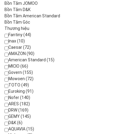
Bồn Tắm JOMOO
Bồn Tắm D&K
Bồn Tắm American Standard
Bồn Tắm Góc
Thương hiệu
Fantiny (44)
Inax (10)
Caesar (72)
AMAZON (90)
American Standard (15)
MICIO (66)
Govern (155)
Mowoen (72)
TOTO (49)
Euroking (91)
Nofer (140)
ARES (182)
DRW (169)
GEMY (145)
D&K (6)
AQUAVIA (15)