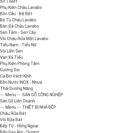
Xịt Toilet
Phụ Kiện Chậu Lavabo
Bồn Cầu - Bệ Bệt
Bộ Tủ Chậu Lavabo
Bàn Đá Chậu Lavabo
Sen Tắm - Sen Cây
Vòi Chậu Rửa Mặt Lavabo
Tiểu Nam - Tiểu Nữ
Vòi Liền Sen
Van Xả Tiểu
Phụ Kiện Phòng Tắm
Gương Soi
Ca Bin Vách Kính
Bồn Nước INOX - Nhựa
Thái Dương Năng
--- Menu --- SÀN GỖ CÔNG NGHIỆP
Sàn Gỗ Liên Doanh
--- Menu --- THIẾT BỊ NHÀ BẾP
Chậu Rửa Bát
Vòi Rửa Bát
Bếp Từ - Hồng Ngoại
Bếp Gas Âm - Dương