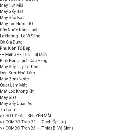
Máy Hút Mùi
Máy Sấy Bát
Máy Rửa Bát
Máy Lọc Nước RO
Cây Nước Nóng Lạnh
Lò Nướng - Lò Vi Sóng
Đồ Gia Dụng
Phụ Kiện Tủ Bếp
--- Menu --- THIẾT BỊ ĐIỆN
Bình Nóng Lạnh Các Hãng
Máy Sấy Tay Tự Động
Đèn Sưởi Nhà Tắm
Máy Bơm Nước
Quạt Làm Mát
Mát Lọc Không Khí
Máy Giặt
Máy Sấy Quần Áo
Tủ Lạnh
>> HOT DEAL - KHUYẾN MÃI
>> COMBO Trọn Bộ -- (Gạch Ốp Lát)
>> COMBO Trọn Bộ -- (Thiết Bị Vệ Sinh)