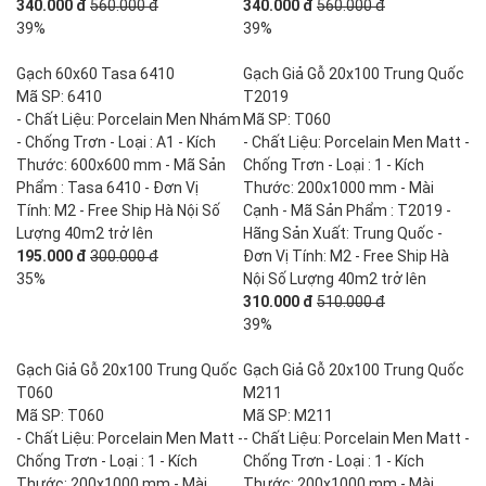
340.000 đ
560.000 đ
340.000 đ
560.000 đ
39%
39%
Gạch 60x60 Tasa 6410
Gạch Giả Gỗ 20x100 Trung Quốc
Mã SP: 6410
T2019
- Chất Liệu: Porcelain Men Nhám
Mã SP: T060
- Chống Trơn - Loại : A1 - Kích
- Chất Liệu: Porcelain Men Matt -
Thước: 600x600 mm - Mã Sản
Chống Trơn - Loại : 1 - Kích
Phẩm : Tasa 6410 - Đơn Vị
Thước: 200x1000 mm - Mài
Tính: M2 - Free Ship Hà Nội Số
Cạnh - Mã Sản Phẩm : T2019 -
Lượng 40m2 trở lên
Hãng Sản Xuất: Trung Quốc -
195.000 đ
300.000 đ
Đơn Vị Tính: M2 - Free Ship Hà
35%
Nội Số Lượng 40m2 trở lên
310.000 đ
510.000 đ
39%
Gạch Giả Gỗ 20x100 Trung Quốc
Gạch Giả Gỗ 20x100 Trung Quốc
T060
M211
Mã SP: T060
Mã SP: M211
- Chất Liệu: Porcelain Men Matt -
- Chất Liệu: Porcelain Men Matt -
Chống Trơn - Loại : 1 - Kích
Chống Trơn - Loại : 1 - Kích
Thước: 200x1000 mm - Mài
Thước: 200x1000 mm - Mài