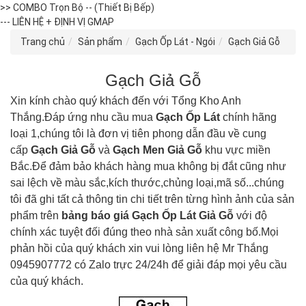
>> COMBO Trọn Bộ -- (Thiết Bị Bếp)
--- LIÊN HỆ + ĐỊNH VỊ GMAP
Trang chủ
Sản phẩm
Gạch Ốp Lát - Ngói
Gạch Giả Gỗ
Gạch Giả Gỗ
Xin kính chào quý khách đến với Tổng Kho Anh
Thắng.Đáp ứng nhu cầu mua
Gạch Ốp Lát
chính hãng
loại 1,chúng tôi là đơn vị tiên phong dẫn đầu về cung
cấp
Gạch Giả Gỗ
và
Gạch Men Giả Gỗ
khu vực miền
Bắc.Để đảm bảo khách hàng mua không bị đắt cũng như
sai lệch về màu sắc,kích thước,chủng loại,mã số...chúng
tôi đã ghi tất cả thông tin chi tiết trên từng hình ảnh của sản
phẩm trên
bảng báo giá
Gạch Ốp Lát Giả Gỗ
với độ
chính xác tuyệt đối đúng theo nhà sản xuất công bố.Mọi
phản hồi của quý khách xin vui lòng liên hệ Mr Thắng
0945907772 có Zalo trực 24/24h để giải đáp mọi yêu cầu
của quý khách.