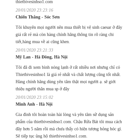
thietbivesinhso1.com
20/01/2020 23:23:16
Chiến Thắng - Sóc Sơn
Tôi khuyên mọi người nên mua thiết bị vệ sinh caesar ở đây
giá rất rẻ mà còn hàng chính hãng.thông tin rõ ràng chi
tiết,hàng mua về ai cũng khen.
20/01/2020 23:21:33
Mỹ Lan - Hà Đông, Hà Nội
Tôi đã đi xem bình nóng lạnh ở rất nhiều nơi nhưng chỉ có
Thietbivesinhso1 là giá rẻ nhất và chất lượng cũng tốt nhất.
Hàng chính hãng dùng yên tâm thật mọi người ạ. sẽ giới
thiệu người thân mua sp ở đây
20/01/2020 23:15:02
Minh Anh - Hà Nội
Gia đình tôi hoàn toàn hài lòng và yên tâm sử dụng sản
phẩm của thietbivesinhso1.com. Chậu Rửa Bát tôi mua cách
đây hơn 5 năm rồi mà chưa thấy có hiện tượng hỏng hóc gì.
Sẽ tiếp tục ủng hộ thietbivesinhso1.com.