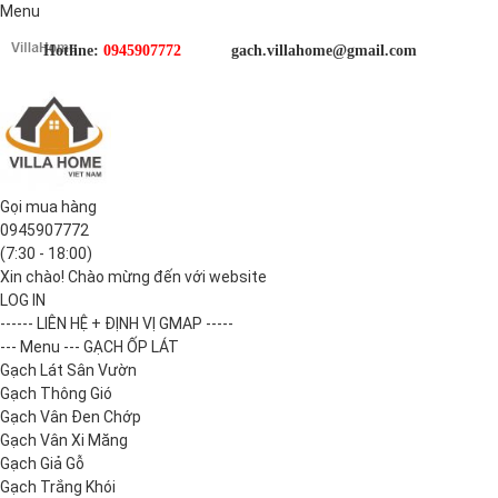
Menu
Hotline:
0945907772
gach.villahome@gmail.com
Gọi mua hàng
0945907772
(7:30 - 18:00)
Xin chào! Chào mừng đến với website
LOG IN
------ LIÊN HỆ + ĐỊNH VỊ GMAP -----
--- Menu --- GẠCH ỐP LÁT
Gạch Lát Sân Vườn
Gạch Thông Gió
Gạch Vân Đen Chớp
Gạch Vân Xi Măng
Gạch Giả Gỗ
Gạch Trắng Khói