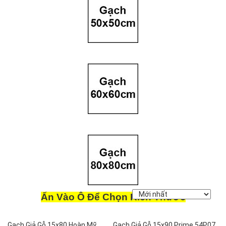
Ấn Vào Ô Để Chọn Kích Thước
Gạch Giả Gỗ 15x80 Hoàn Mỹ
Gạch Giả Gỗ 15x90 Prime 54P07