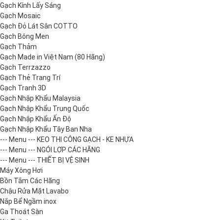
Gạch Kính Lấy Sáng
Gạch Mosaic
Gạch Đỏ Lát Sân COTTO
Gạch Bông Men
Gạch Thảm
Gạch Made in Việt Nam (80 Hãng)
Gạch Terrzazzo
Gạch Thẻ Trang Trí
Gạch Tranh 3D
Gạch Nhập Khẩu Malaysia
Gạch Nhập Khẩu Trung Quốc
Gạch Nhập Khẩu Ấn Độ
Gạch Nhập Khẩu Tây Ban Nha
--- Menu --- KEO THI CÔNG GẠCH - KE NHỰA
--- Menu --- NGÓI LỢP CÁC HÃNG
--- Menu --- THIẾT BỊ VỆ SINH
Máy Xông Hơi
Bồn Tắm Các Hãng
Chậu Rửa Mặt Lavabo
Nắp Bể Ngầm inox
Ga Thoát Sàn