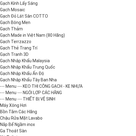
Gạch Kính Lấy Sáng
Gạch Mosaic
Gạch Đỏ Lát Sân COTTO
Gạch Bông Men
Gạch Thảm
Gạch Made in Việt Nam (80 Hãng)
Gạch Terrzazzo
Gạch Thẻ Trang Trí
Gạch Tranh 3D
Gạch Nhập Khẩu Malaysia
Gạch Nhập Khẩu Trung Quốc
Gạch Nhập Khẩu Ấn Độ
Gạch Nhập Khẩu Tây Ban Nha
--- Menu --- KEO THI CÔNG GẠCH - KE NHỰA
--- Menu --- NGÓI LỢP CÁC HÃNG
--- Menu --- THIẾT BỊ VỆ SINH
Máy Xông Hơi
Bồn Tắm Các Hãng
Chậu Rửa Mặt Lavabo
Nắp Bể Ngầm inox
Ga Thoát Sàn