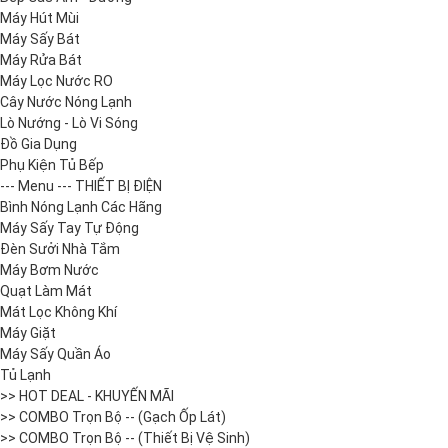
Máy Hút Mùi
Máy Sấy Bát
Máy Rửa Bát
Máy Lọc Nước RO
Cây Nước Nóng Lạnh
Lò Nướng - Lò Vi Sóng
Đồ Gia Dụng
Phụ Kiện Tủ Bếp
--- Menu --- THIẾT BỊ ĐIỆN
Bình Nóng Lạnh Các Hãng
Máy Sấy Tay Tự Động
Đèn Sưởi Nhà Tắm
Máy Bơm Nước
Quạt Làm Mát
Mát Lọc Không Khí
Máy Giặt
Máy Sấy Quần Áo
Tủ Lạnh
>> HOT DEAL - KHUYẾN MÃI
>> COMBO Trọn Bộ -- (Gạch Ốp Lát)
>> COMBO Trọn Bộ -- (Thiết Bị Vệ Sinh)