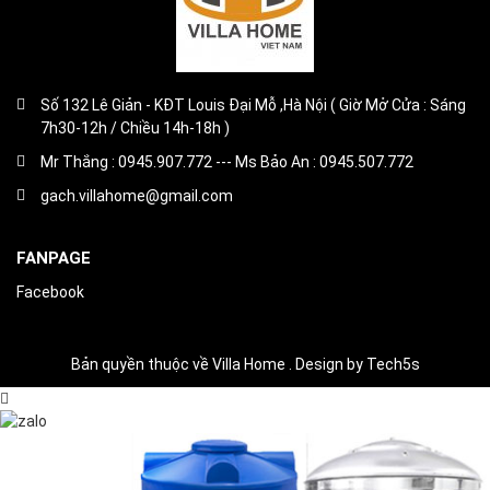
Số 132 Lê Giản - KĐT Louis Đại Mỗ ,Hà Nội ( Giờ Mở Cửa : Sáng
7h30-12h / Chiều 14h-18h )
Mr Thắng : 0945.907.772 --- Ms Bảo An : 0945.507.772
gach.villahome@gmail.com
FANPAGE
Facebook
Bản quyền thuộc về Villa Home . Design by Tech5s