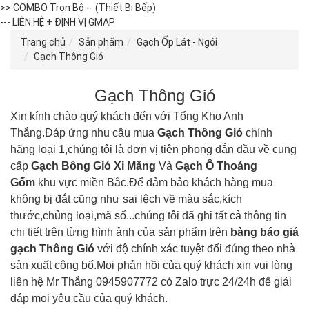
>> COMBO Trọn Bộ -- (Thiết Bị Bếp)
--- LIÊN HỆ + ĐỊNH VỊ GMAP
Trang chủ
Sản phẩm
Gạch Ốp Lát - Ngói
Gạch Thông Gió
Gạch Thông Gió
Xin kính chào quý khách đến với Tổng Kho Anh
Thắng.Đáp ứng nhu cầu mua
Gạch Thông Gió
chính
hãng loại 1,chúng tôi là đơn vị tiên phong dẫn đầu về cung
cấp
Gạch Bông Gió Xi Măng
Và
Gạch Ô Thoáng
Gốm
khu vực miền Bắc.Để đảm bảo khách hàng mua
không bị đắt cũng như sai lệch về màu sắc,kích
thước,chủng loại,mã số...chúng tôi đã ghi tất cả thông tin
chi tiết trên từng hình ảnh của sản phẩm trên
bảng báo giá
gạch
Thông Gió
với độ chính xác tuyệt đối đúng theo nhà
sản xuất công bố.Mọi phản hồi của quý khách xin vui lòng
liên hệ Mr Thắng 0945907772 có Zalo trực 24/24h để giải
đáp mọi yêu cầu của quý khách.