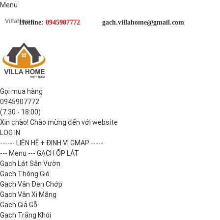
Menu
Hotline:
0945907772
gach.villahome@gmail.com
Gọi mua hàng
0945907772
(7:30 - 18:00)
Xin chào! Chào mừng đến với website
LOG IN
------ LIÊN HỆ + ĐỊNH VỊ GMAP -----
--- Menu --- GẠCH ỐP LÁT
Gạch Lát Sân Vườn
Gạch Thông Gió
Gạch Vân Đen Chớp
Gạch Vân Xi Măng
Gạch Giả Gỗ
Gạch Trắng Khói