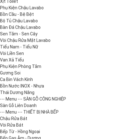
Xịt Toilet
Phụ Kiện Chậu Lavabo
Bồn Cầu - Bệ Bệt
Bộ Tủ Chậu Lavabo
Bàn Đá Chậu Lavabo
Sen Tắm - Sen Cây
Vòi Chậu Rửa Mặt Lavabo
Tiểu Nam - Tiểu Nữ
Vòi Liền Sen
Van Xả Tiểu
Phụ Kiện Phòng Tắm
Gương Soi
Ca Bin Vách Kính
Bồn Nước INOX - Nhựa
Thái Dương Năng
--- Menu --- SÀN GỖ CÔNG NGHIỆP
Sàn Gỗ Liên Doanh
--- Menu --- THIẾT BỊ NHÀ BẾP
Chậu Rửa Bát
Vòi Rửa Bát
Bếp Từ - Hồng Ngoại
Bếp Gas Âm - Dương