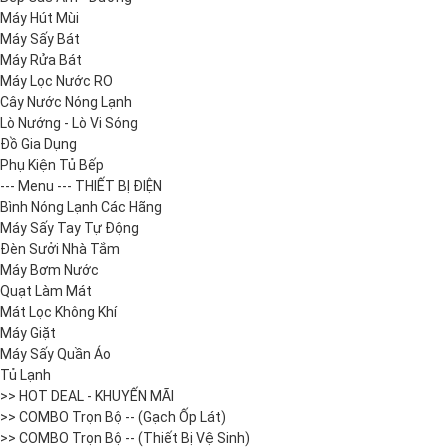
Máy Hút Mùi
Máy Sấy Bát
Máy Rửa Bát
Máy Lọc Nước RO
Cây Nước Nóng Lạnh
Lò Nướng - Lò Vi Sóng
Đồ Gia Dụng
Phụ Kiện Tủ Bếp
--- Menu --- THIẾT BỊ ĐIỆN
Bình Nóng Lạnh Các Hãng
Máy Sấy Tay Tự Động
Đèn Sưởi Nhà Tắm
Máy Bơm Nước
Quạt Làm Mát
Mát Lọc Không Khí
Máy Giặt
Máy Sấy Quần Áo
Tủ Lạnh
>> HOT DEAL - KHUYẾN MÃI
>> COMBO Trọn Bộ -- (Gạch Ốp Lát)
>> COMBO Trọn Bộ -- (Thiết Bị Vệ Sinh)