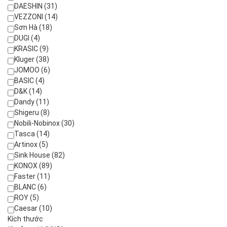
DAESHIN (31)
VEZZONI (14)
Sơn Hà (18)
DUGI (4)
KRASIC (9)
Kluger (38)
JOMOO (6)
BASIC (4)
D&K (14)
Dandy (11)
Shigeru (8)
Nobili-Nobinox (30)
Tasca (14)
Artinox (5)
Sink House (82)
KONOX (89)
Faster (11)
BLANC (6)
ROY (5)
Caesar (10)
Kích thước