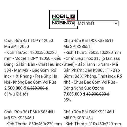
Chậu Rửa Bát TOPY 12050
Chậu Rửa Bát D&K KS8651T
Mã SP: 12050
Mã SP: KS8651T
- Kích Thước : 1200x500x220
- Kích Thước: 860x510x220 mm
mm - Model: TOPY 12050 - Kiểu
- Chất Liệu : inox 316 (Stainless
Dáng : 2 Hố 1 Bàn - Chất liệu: inox
Steel) - Bảo Hành : 5 Năm - Mã
304 - Mặt Mờ - Bao Gồm : Rổ
Sản Phẩm : D&K KS8651T - Bao
inox + Xi Phông - Free Ship Hà
Gồm : Bộ Xi Phông, Thớt inox, Rổ
Nội - Không Bao Gồm Vòi Rửa
Nhỏ - Chưa Bao Gồm Vòi Rửa -
2.500.000 đ
6.350.000 đ
Công Nghệ Sục Ozone
61%
Giá tốt
7.085.000 đ
10.900.000 đ
35%
Chậu Rửa Bát D&K KS8646U
Chậu Rửa Bát D&K KS8146U
Mã SP: KS8646U
Mã SP: KS8146U
- Kích Thước: 860x460x220 mm
- Kích Thước: 810x460x220 mm