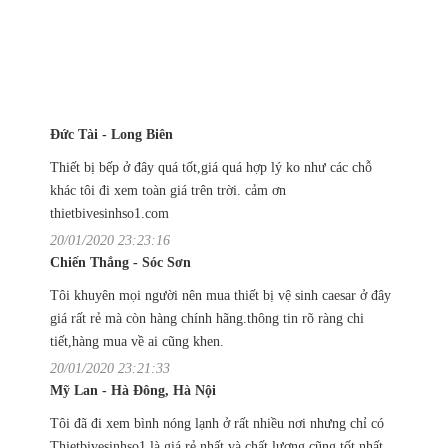
Đức Tài - Long Biên
Thiết bị bếp ở đây quá tốt,giá quá hợp lý ko như các chỗ
khác tôi đi xem toàn giá trên trời. cảm ơn
thietbivesinhso1.com
20/01/2020 23:23:16
Chiến Thắng - Sóc Sơn
Tôi khuyên mọi người nên mua thiết bị vệ sinh caesar ở đây
giá rất rẻ mà còn hàng chính hãng.thông tin rõ ràng chi
tiết,hàng mua về ai cũng khen.
20/01/2020 23:21:33
Mỹ Lan - Hà Đông, Hà Nội
Tôi đã đi xem bình nóng lạnh ở rất nhiều nơi nhưng chỉ có
Thietbivesinhso1 là giá rẻ nhất và chất lượng cũng tốt nhất.