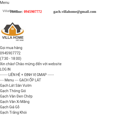
Menu
Hotline:
0945907772
gach.villahome@gmail.com
Gọi mua hàng
0945907772
(7:30 - 18:00)
Xin chào! Chào mừng đến với website
LOG IN
------ LIÊN HỆ + ĐỊNH VỊ GMAP -----
--- Menu --- GẠCH ỐP LÁT
Gạch Lát Sân Vườn
Gạch Thông Gió
Gạch Vân Đen Chớp
Gạch Vân Xi Măng
Gạch Giả Gỗ
Gạch Trắng Khói