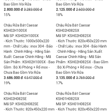
Bao Gồm Vòi Rửa
Bao Gồm Vòi Rửa
2.800.000 đ
3.283.000 đ
2.125.000 đ
2.603.000 đ
15%
18%
Chậu Rửa Bát Caesar
Chậu Rửa Bát Caesar
KSH02H100SX
KSH02H082SX
Mã SP: KSH02H100SX
Mã SP: KSH02H082SX
- Kích Thước: 1000x500x220
- Kích Thước: 820x450x220 mm
mm - Chất Liệu : inox 304 - Bảo
- Chất Liệu : inox 304 - Bảo Hành
Hành : Chính Hãng - Hãng Sản
: Chính Hãng - Hãng Sản Xuất:
Xuất: Caesar Chính Hãng - Mã
Caesar Chính Hãng - Mã Sản
Sản Phẩm : KSH02H100SX - Bao
Phẩm : KSH02H082SX - Bao Gồm
Gồm : Bộ Xi Phông + Rổ inox -
: Bộ Xi Phông + Rổ inox - Chưa
Chưa Bao Gồm Vòi Rửa
Bao Gồm Vòi Rửa
3.686.000 đ
4.547.000 đ
3.135.000 đ
3.769.000 đ
19%
17%
Chậu Rửa Bát Caesar
Chậu Rửa Bát Caesar
KSH02H082SE
KSH01H082SX
Mã SP: KSH02H082SE
Mã SP: KSH01H082SX
- Kích Thước: 820x450x220 mm
- Kích Thước: 820x450x220 mm