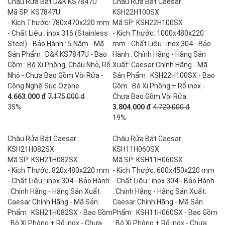
Chậu Rửa Bát D&K KS7847U
Chậu Rửa Bát Caesar
Mã SP: KS7847U
KSH22H100SX
- Kích Thước: 780x470x220 mm
Mã SP: KSH22H100SX
- Chất Liệu : inox 316 (Stainless
- Kích Thước: 1000x480x220
Steel) - Bảo Hành : 5 Năm - Mã
mm - Chất Liệu : inox 304 - Bảo
Sản Phẩm : D&K KS7847U - Bao
Hành : Chính Hãng - Hãng Sản
Gồm : Bộ Xi Phông, Chậu Nhỏ, Rổ
Xuất: Caesar Chính Hãng - Mã
Nhỏ - Chưa Bao Gồm Vòi Rửa -
Sản Phẩm : KSH22H100SX - Bao
Công Nghệ Sục Ozone
Gồm : Bộ Xi Phông + Rổ inox -
4.663.000 đ
7.175.000 đ
Chưa Bao Gồm Vòi Rửa
35%
3.804.000 đ
4.720.000 đ
19%
Chậu Rửa Bát Caesar
Chậu Rửa Bát Caesar
KSH21H082SX
KSH11H060SX
Mã SP: KSH21H082SX
Mã SP: KSH11H060SX
- Kích Thước: 820x480x220 mm
- Kích Thước: 600x450x220 mm
- Chất Liệu : inox 304 - Bảo Hành
- Chất Liệu : inox 304 - Bảo Hành
: Chính Hãng - Hãng Sản Xuất:
: Chính Hãng - Hãng Sản Xuất:
Caesar Chính Hãng - Mã Sản
Caesar Chính Hãng - Mã Sản
Phẩm : KSH21H082SX - Bao Gồm
Phẩm : KSH11H060SX - Bao Gồm
: Bộ Xi Phông + Rổ inox - Chưa
: Bộ Xi Phông + Rổ inox - Chưa