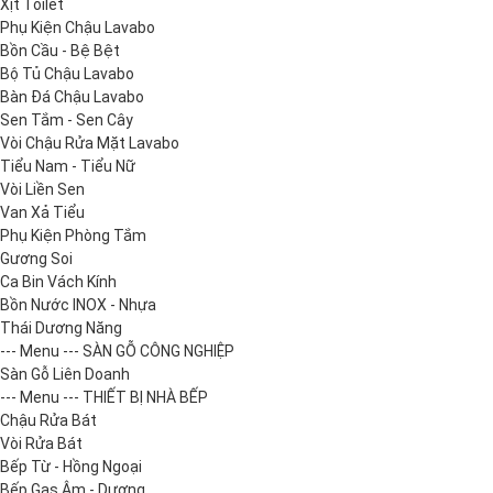
Xịt Toilet
Phụ Kiện Chậu Lavabo
Bồn Cầu - Bệ Bệt
Bộ Tủ Chậu Lavabo
Bàn Đá Chậu Lavabo
Sen Tắm - Sen Cây
Vòi Chậu Rửa Mặt Lavabo
Tiểu Nam - Tiểu Nữ
Vòi Liền Sen
Van Xả Tiểu
Phụ Kiện Phòng Tắm
Gương Soi
Ca Bin Vách Kính
Bồn Nước INOX - Nhựa
Thái Dương Năng
--- Menu --- SÀN GỖ CÔNG NGHIỆP
Sàn Gỗ Liên Doanh
--- Menu --- THIẾT BỊ NHÀ BẾP
Chậu Rửa Bát
Vòi Rửa Bát
Bếp Từ - Hồng Ngoại
Bếp Gas Âm - Dương