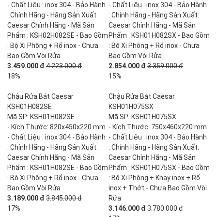
- Chất Liệu : inox 304 - Bảo Hành
- Chất Liệu : inox 304 - Bảo Hành
: Chính Hãng - Hãng Sản Xuất:
: Chính Hãng - Hãng Sản Xuất:
Caesar Chính Hãng - Mã Sản
Caesar Chính Hãng - Mã Sản
Phẩm : KSH02H082SE - Bao Gồm
Phẩm : KSH01H082SX - Bao Gồm
: Bộ Xi Phông + Rổ inox - Chưa
: Bộ Xi Phông + Rổ inox - Chưa
Bao Gồm Vòi Rửa
Bao Gồm Vòi Rửa
3.459.000 đ
4.223.000 đ
2.854.000 đ
3.359.000 đ
18%
15%
Chậu Rửa Bát Caesar
Chậu Rửa Bát Caesar
KSH01H082SE
KSH01H075SX
Mã SP: KSH01H082SE
Mã SP: KSH01H075SX
- Kích Thước: 820x450x220 mm
- Kích Thước: 750x460x220 mm
- Chất Liệu : inox 304 - Bảo Hành
- Chất Liệu : inox 304 - Bảo Hành
: Chính Hãng - Hãng Sản Xuất:
: Chính Hãng - Hãng Sản Xuất:
Caesar Chính Hãng - Mã Sản
Caesar Chính Hãng - Mã Sản
Phẩm : KSH01H082SE - Bao Gồm
Phẩm : KSH01H075SX - Bao Gồm
: Bộ Xi Phông + Rổ inox - Chưa
: Bộ Xi Phông + Khay inox + Rổ
Bao Gồm Vòi Rửa
inox + Thớt - Chưa Bao Gồm Vòi
3.189.000 đ
3.845.000 đ
Rửa
17%
3.146.000 đ
3.780.000 đ