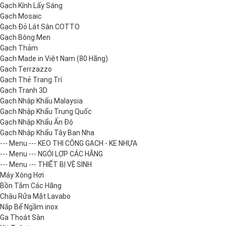
Gạch Kính Lấy Sáng
Gạch Mosaic
Gạch Đỏ Lát Sân COTTO
Gạch Bông Men
Gạch Thảm
Gạch Made in Việt Nam (80 Hãng)
Gạch Terrzazzo
Gạch Thẻ Trang Trí
Gạch Tranh 3D
Gạch Nhập Khẩu Malaysia
Gạch Nhập Khẩu Trung Quốc
Gạch Nhập Khẩu Ấn Độ
Gạch Nhập Khẩu Tây Ban Nha
--- Menu --- KEO THI CÔNG GẠCH - KE NHỰA
--- Menu --- NGÓI LỢP CÁC HÃNG
--- Menu --- THIẾT BỊ VỆ SINH
Máy Xông Hơi
Bồn Tắm Các Hãng
Chậu Rửa Mặt Lavabo
Nắp Bể Ngầm inox
Ga Thoát Sàn