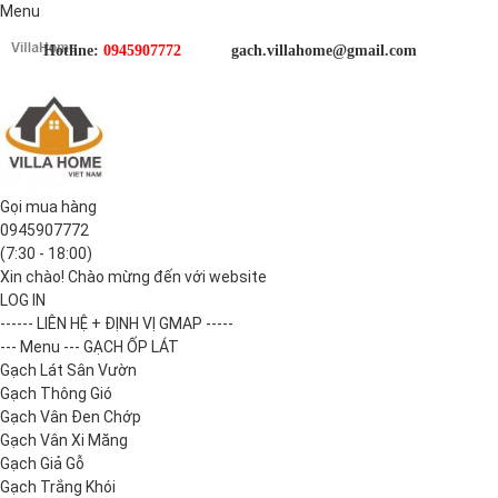
Menu
Hotline:
0945907772
gach.villahome@gmail.com
Gọi mua hàng
0945907772
(7:30 - 18:00)
Xin chào! Chào mừng đến với website
LOG IN
------ LIÊN HỆ + ĐỊNH VỊ GMAP -----
--- Menu --- GẠCH ỐP LÁT
Gạch Lát Sân Vườn
Gạch Thông Gió
Gạch Vân Đen Chớp
Gạch Vân Xi Măng
Gạch Giả Gỗ
Gạch Trắng Khói