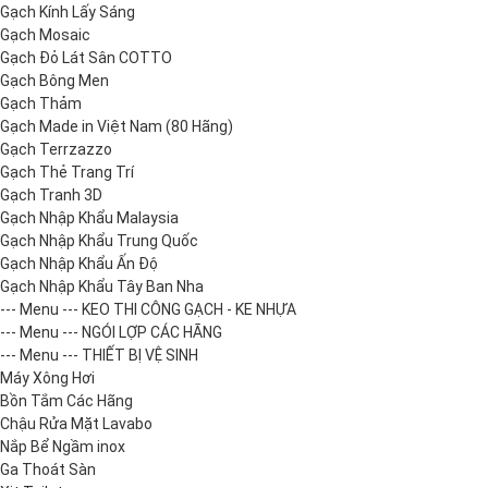
Gạch Kính Lấy Sáng
Gạch Mosaic
Gạch Đỏ Lát Sân COTTO
Gạch Bông Men
Gạch Thảm
Gạch Made in Việt Nam (80 Hãng)
Gạch Terrzazzo
Gạch Thẻ Trang Trí
Gạch Tranh 3D
Gạch Nhập Khẩu Malaysia
Gạch Nhập Khẩu Trung Quốc
Gạch Nhập Khẩu Ấn Độ
Gạch Nhập Khẩu Tây Ban Nha
--- Menu --- KEO THI CÔNG GẠCH - KE NHỰA
--- Menu --- NGÓI LỢP CÁC HÃNG
--- Menu --- THIẾT BỊ VỆ SINH
Máy Xông Hơi
Bồn Tắm Các Hãng
Chậu Rửa Mặt Lavabo
Nắp Bể Ngầm inox
Ga Thoát Sàn