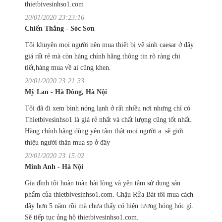
thietbivesinhso1.com
20/01/2020 23:23:16
Chiến Thắng - Sóc Sơn
Tôi khuyên mọi người nên mua thiết bị vệ sinh caesar ở đây
giá rất rẻ mà còn hàng chính hãng.thông tin rõ ràng chi
tiết,hàng mua về ai cũng khen.
20/01/2020 23:21:33
Mỹ Lan - Hà Đông, Hà Nội
Tôi đã đi xem bình nóng lạnh ở rất nhiều nơi nhưng chỉ có
Thietbivesinhso1 là giá rẻ nhất và chất lượng cũng tốt nhất.
Hàng chính hãng dùng yên tâm thật mọi người ạ. sẽ giới
thiệu người thân mua sp ở đây
20/01/2020 23:15:02
Minh Anh - Hà Nội
Gia đình tôi hoàn toàn hài lòng và yên tâm sử dụng sản
phẩm của thietbivesinhso1.com. Chậu Rửa Bát tôi mua cách
đây hơn 5 năm rồi mà chưa thấy có hiện tượng hỏng hóc gì.
Sẽ tiếp tục ủng hộ thietbivesinhso1.com.