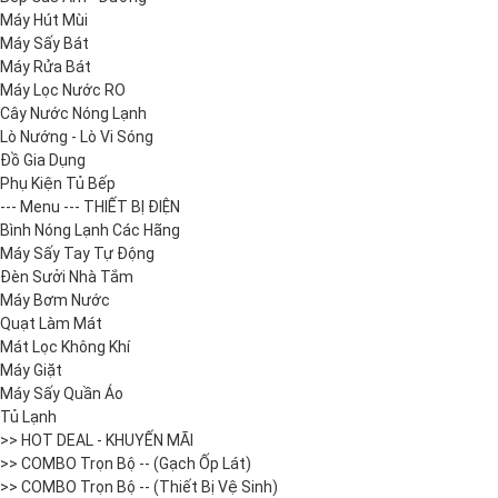
Máy Hút Mùi
Máy Sấy Bát
Máy Rửa Bát
Máy Lọc Nước RO
Cây Nước Nóng Lạnh
Lò Nướng - Lò Vi Sóng
Đồ Gia Dụng
Phụ Kiện Tủ Bếp
--- Menu --- THIẾT BỊ ĐIỆN
Bình Nóng Lạnh Các Hãng
Máy Sấy Tay Tự Động
Đèn Sưởi Nhà Tắm
Máy Bơm Nước
Quạt Làm Mát
Mát Lọc Không Khí
Máy Giặt
Máy Sấy Quần Áo
Tủ Lạnh
>> HOT DEAL - KHUYẾN MÃI
>> COMBO Trọn Bộ -- (Gạch Ốp Lát)
>> COMBO Trọn Bộ -- (Thiết Bị Vệ Sinh)