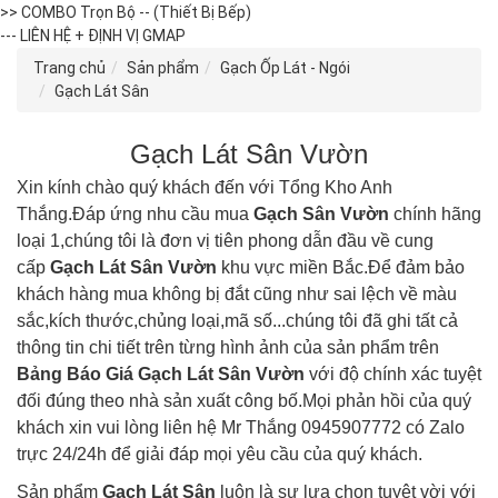
>> COMBO Trọn Bộ -- (Thiết Bị Bếp)
--- LIÊN HỆ + ĐỊNH VỊ GMAP
Trang chủ
Sản phẩm
Gạch Ốp Lát - Ngói
Gạch Lát Sân
Gạch Lát Sân Vườn
Xin kính chào quý khách đến với Tổng Kho Anh
Thắng.Đáp ứng nhu cầu mua
Gạch Sân
Vườn
chính hãng
loại 1,chúng tôi là đơn vị tiên phong dẫn đầu về cung
cấp
Gạch Lát Sân
Vườn
khu vực miền Bắc.Để đảm bảo
khách hàng mua không bị đắt cũng như sai lệch về màu
sắc,kích thước,chủng loại,mã số...chúng tôi đã ghi tất cả
thông tin chi tiết trên từng hình ảnh của sản phẩm trên
Bảng Báo Giá Gạch Lát Sân
Vườn
với độ chính xác tuyệt
đối đúng theo nhà sản xuất công bố.Mọi phản hồi của quý
khách xin vui lòng liên hệ Mr Thắng 0945907772 có Zalo
trực 24/24h để giải đáp mọi yêu cầu của quý khách.
Sản phẩm
Gạch Lát Sân
luôn là sự lựa chọn tuyệt vời với