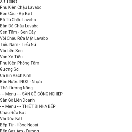
Xịt Toilet
Phụ Kiện Chậu Lavabo
Bồn Cầu - Bệ Bệt
Bộ Tủ Chậu Lavabo
Bàn Đá Chậu Lavabo
Sen Tắm - Sen Cây
Vòi Chậu Rửa Mặt Lavabo
Tiểu Nam - Tiểu Nữ
Vòi Liền Sen
Van Xả Tiểu
Phụ Kiện Phòng Tắm
Gương Soi
Ca Bin Vách Kính
Bồn Nước INOX - Nhựa
Thái Dương Năng
--- Menu --- SÀN GỖ CÔNG NGHIỆP
Sàn Gỗ Liên Doanh
--- Menu --- THIẾT BỊ NHÀ BẾP
Chậu Rửa Bát
Vòi Rửa Bát
Bếp Từ - Hồng Ngoại
Bếp Gas Âm - Dương