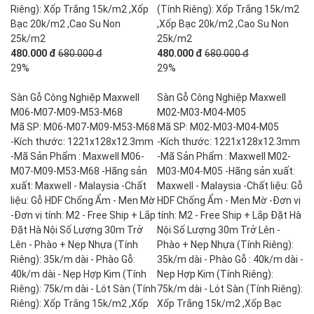
Riêng): Xốp Trắng 15k/m2 ,Xốp
(Tính Riêng): Xốp Trắng 15k/m2
Bạc 20k/m2 ,Cao Su Non
,Xốp Bạc 20k/m2 ,Cao Su Non
25k/m2
25k/m2
480.000 đ
680.000 đ
480.000 đ
680.000 đ
29%
29%
Sàn Gỗ Công Nghiệp Maxwell
Sàn Gỗ Công Nghiệp Maxwell
M06-M07-M09-M53-M68
M02-M03-M04-M05
Mã SP: M06-M07-M09-M53-M68
Mã SP: M02-M03-M04-M05
-Kích thước: 1221x128x12.3mm
-Kích thước: 1221x128x12.3mm
-Mã Sản Phẩm : Maxwell M06-
-Mã Sản Phẩm : Maxwell M02-
M07-M09-M53-M68 -Hãng sản
M03-M04-M05 -Hãng sản xuất:
xuất: Maxwell - Malaysia -Chất
Maxwell - Malaysia -Chất liệu: Gỗ
liệu: Gỗ HDF Chống Ẩm - Men Mờ
HDF Chống Ẩm - Men Mờ -Đơn vị
-Đơn vị tính: M2 - Free Ship + Lắp
tính: M2 - Free Ship + Lắp Đặt Hà
Đặt Hà Nội Số Lượng 30m Trở
Nội Số Lượng 30m Trở Lên -
Lên - Phào + Nẹp Nhựa (Tính
Phào + Nẹp Nhựa (Tính Riêng):
Riêng): 35k/m dài - Phào Gỗ:
35k/m dài - Phào Gỗ : 40k/m dài -
40k/m dài - Nẹp Hợp Kim (Tính
Nẹp Hợp Kim (Tính Riêng):
Riêng): 75k/m dài - Lót Sàn (Tính
75k/m dài - Lót Sàn (Tính Riêng):
Riêng): Xốp Trắng 15k/m2 ,Xốp
Xốp Trắng 15k/m2 ,Xốp Bạc