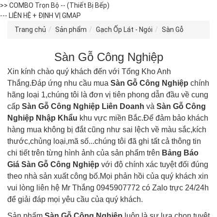
>> COMBO Trọn Bộ -- (Thiết Bị Bếp)
--- LIÊN HỆ + ĐỊNH VỊ GMAP
Trang chủ
Sản phẩm
Gạch Ốp Lát - Ngói
Sàn Gỗ
Sàn Gỗ Công Nghiệp
Xin kính chào quý khách đến với Tổng Kho Anh
Thắng.Đáp ứng nhu cầu mua
Sàn Gỗ Công Nghiệp
chính
hãng loại 1,chúng tôi là đơn vị tiên phong dẫn đầu về cung
cấp
Sàn Gỗ Công Nghiệp
Liên Doanh
và
Sàn Gỗ Công
Nghiệp
Nhập Khẩu
khu vực miền Bắc.Để đảm bảo khách
hàng mua không bị đắt cũng như sai lệch về màu sắc,kích
thước,chủng loại,mã số...chúng tôi đã ghi tất cả thông tin
chi tiết trên từng hình ảnh của sản phẩm trên
Bảng Báo
Giá
Sàn Gỗ Công Nghiệp
với độ chính xác tuyệt đối đúng
theo nhà sản xuất công bố.Mọi phản hồi của quý khách xin
vui lòng liên hệ Mr Thắng 0945907772 có Zalo trực 24/24h
để giải đáp mọi yêu cầu của quý khách.
Sản phẩm
Sàn Gỗ Công Nghiệp
luôn là sự lựa chọn tuyệt