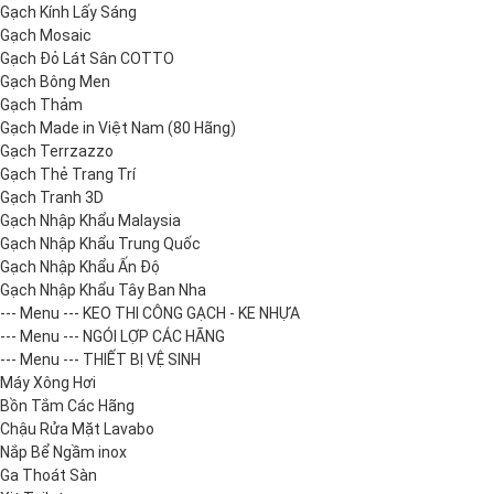
Gạch Kính Lấy Sáng
Gạch Mosaic
Gạch Đỏ Lát Sân COTTO
Gạch Bông Men
Gạch Thảm
Gạch Made in Việt Nam (80 Hãng)
Gạch Terrzazzo
Gạch Thẻ Trang Trí
Gạch Tranh 3D
Gạch Nhập Khẩu Malaysia
Gạch Nhập Khẩu Trung Quốc
Gạch Nhập Khẩu Ấn Độ
Gạch Nhập Khẩu Tây Ban Nha
--- Menu --- KEO THI CÔNG GẠCH - KE NHỰA
--- Menu --- NGÓI LỢP CÁC HÃNG
--- Menu --- THIẾT BỊ VỆ SINH
Máy Xông Hơi
Bồn Tắm Các Hãng
Chậu Rửa Mặt Lavabo
Nắp Bể Ngầm inox
Ga Thoát Sàn