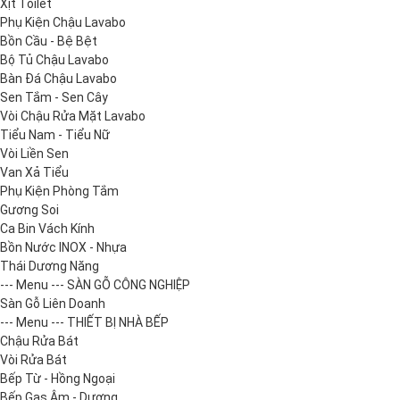
Xịt Toilet
Phụ Kiện Chậu Lavabo
Bồn Cầu - Bệ Bệt
Bộ Tủ Chậu Lavabo
Bàn Đá Chậu Lavabo
Sen Tắm - Sen Cây
Vòi Chậu Rửa Mặt Lavabo
Tiểu Nam - Tiểu Nữ
Vòi Liền Sen
Van Xả Tiểu
Phụ Kiện Phòng Tắm
Gương Soi
Ca Bin Vách Kính
Bồn Nước INOX - Nhựa
Thái Dương Năng
--- Menu --- SÀN GỖ CÔNG NGHIỆP
Sàn Gỗ Liên Doanh
--- Menu --- THIẾT BỊ NHÀ BẾP
Chậu Rửa Bát
Vòi Rửa Bát
Bếp Từ - Hồng Ngoại
Bếp Gas Âm - Dương