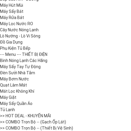
Máy Hút Mùi
Máy Sấy Bát
Máy Rửa Bát
Máy Lọc Nước RO
Cây Nước Nóng Lạnh
Lò Nướng - Lò Vi Sóng
Đồ Gia Dụng
Phụ Kiện Tủ Bếp
--- Menu --- THIẾT BỊ ĐIỆN
Bình Nóng Lạnh Các Hãng
Máy Sấy Tay Tự Động
Đèn Sưởi Nhà Tắm
Máy Bơm Nước
Quạt Làm Mát
Mát Lọc Không Khí
Máy Giặt
Máy Sấy Quần Áo
Tủ Lạnh
>> HOT DEAL - KHUYẾN MÃI
>> COMBO Trọn Bộ -- (Gạch Ốp Lát)
>> COMBO Trọn Bộ -- (Thiết Bị Vệ Sinh)