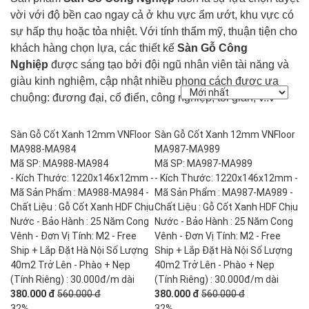
vời với độ bền cao ngay cả ở khu vực ẩm ướt, khu vực có
sự hấp thụ hoặc tỏa nhiệt. Với tính thẩm mỹ, thuận tiện cho
khách hàng chọn lựa, các thiết kế
Sàn Gỗ Công
Nghiệp
được sáng tạo bởi đội ngũ nhân viên tài năng và
giàu kinh nghiệm, cập nhật nhiều phong cách được ưa
chuộng: đương đại, cổ điển, công nghiệp, tối giản, v..v
Sàn Gỗ Cốt Xanh 12mm VNFloor
Sàn Gỗ Cốt Xanh 12mm VNFloor
MA988-MA984
MA987-MA989
Mã SP: MA988-MA984
Mã SP: MA987-MA989
- Kích Thước: 1220x146x12mm -
- Kích Thước: 1220x146x12mm -
Mã Sản Phẩm : MA988-MA984 -
Mã Sản Phẩm : MA987-MA989 -
Chất Liệu : Gỗ Cốt Xanh HDF Chịu
Chất Liệu : Gỗ Cốt Xanh HDF Chịu
Nước - Bảo Hành : 25 Năm Cong
Nước - Bảo Hành : 25 Năm Cong
Vênh - Đơn Vị Tính: M2 - Free
Vênh - Đơn Vị Tính: M2 - Free
Ship + Lắp Đặt Hà Nội Số Lượng
Ship + Lắp Đặt Hà Nội Số Lượng
40m2 Trở Lên - Phào + Nẹp
40m2 Trở Lên - Phào + Nẹp
(Tính Riêng) : 30.000đ/m dài
(Tính Riêng) : 30.000đ/m dài
380.000 đ
560.000 đ
380.000 đ
560.000 đ
32%
32%