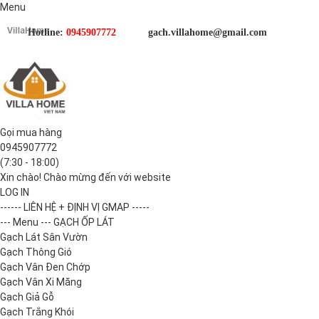
Menu
Hotline:
0945907772
gach.villahome@gmail.com
Gọi mua hàng
0945907772
(7:30 - 18:00)
Xin chào! Chào mừng đến với website
LOG IN
------ LIÊN HỆ + ĐỊNH VỊ GMAP -----
--- Menu --- GẠCH ỐP LÁT
Gạch Lát Sân Vườn
Gạch Thông Gió
Gạch Vân Đen Chớp
Gạch Vân Xi Măng
Gạch Giả Gỗ
Gạch Trắng Khói