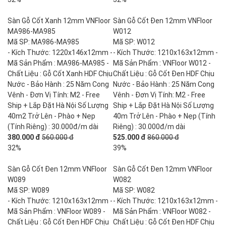
Sàn Gỗ Cốt Xanh 12mm VNFloor
Sàn Gỗ Cốt Đen 12mm VNFloor
MA986-MA985
W012
Mã SP: MA986-MA985
Mã SP: W012
- Kích Thước: 1220x146x12mm -
- Kích Thước: 1210x163x12mm -
Mã Sản Phẩm : MA986-MA985 -
Mã Sản Phẩm : VNFloor W012 -
Chất Liệu : Gỗ Cốt Xanh HDF Chịu
Chất Liệu : Gỗ Cốt Đen HDF Chịu
Nước - Bảo Hành : 25 Năm Cong
Nước - Bảo Hành : 25 Năm Cong
Vênh - Đơn Vị Tính: M2 - Free
Vênh - Đơn Vị Tính: M2 - Free
Ship + Lắp Đặt Hà Nội Số Lượng
Ship + Lắp Đặt Hà Nội Số Lượng
40m2 Trở Lên - Phào + Nẹp
40m Trở Lên - Phào + Nẹp (Tính
(Tính Riêng) : 30.000đ/m dài
Riêng) : 30.000đ/m dài
380.000 đ
560.000 đ
525.000 đ
860.000 đ
32%
39%
Sàn Gỗ Cốt Đen 12mm VNFloor
Sàn Gỗ Cốt Đen 12mm VNFloor
W089
W082
Mã SP: W089
Mã SP: W082
- Kích Thước: 1210x163x12mm -
- Kích Thước: 1210x163x12mm -
Mã Sản Phẩm : VNFloor W089 -
Mã Sản Phẩm : VNFloor W082 -
Chất Liệu : Gỗ Cốt Đen HDF Chịu
Chất Liệu : Gỗ Cốt Đen HDF Chịu