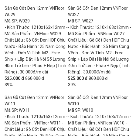
Sàn Gỗ Cốt Đen 12mm VNFloor
Sàn Gỗ Cốt Đen 12mm VNFloor
W029
W027
Mã SP: W029
Mã SP: W027
- Kích Thước: 1210x163x12mm -
- Kích Thước: 1210x163x12mm -
Mã Sản Phẩm : VNFloor W029 -
Mã Sản Phẩm : VNFloor W027 -
Chất Liệu : Gỗ Cốt Đen HDF Chịu
Chất Liệu : Gỗ Cốt Đen HDF Chịu
Nước - Bảo Hành : 25 Năm Cong
Nước - Bảo Hành : 25 Năm Cong
Vênh - Đơn Vị Tính: M2 - Free
Vênh - Đơn Vị Tính: M2 - Free
Ship + Lắp Đặt Hà Nội Số Lượng
Ship + Lắp Đặt Hà Nội Số Lượng
40m Trở Lên - Phào + Nẹp (Tính
40m Trở Lên - Phào + Nẹp (Tính
Riêng) : 30.000đ/m dài
Riêng) : 30.000đ/m dài
525.000 đ
860.000 đ
525.000 đ
860.000 đ
39%
39%
Sàn Gỗ Cốt Đen 12mm VNFloor
Sàn Gỗ Cốt Đen 12mm VNFloor
W011
W010
Mã SP: W011
Mã SP: W010
- Kích Thước: 1210x163x12mm -
- Kích Thước: 1210x163x12mm -
Mã Sản Phẩm : VNFloor W011 -
Mã Sản Phẩm : VNFloor W010 -
Chất Liệu : Gỗ Cốt Đen HDF Chịu
Chất Liệu : Gỗ Cốt Đen HDF Chịu
Nước - Bảo Hành : 25 Năm Cong
Nước - Bảo Hành : 25 Năm Cong