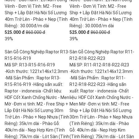
Vênh - Đơn Vị Tính: M2 - Free
Vênh - Đơn Vị Tính: M2 - Free
Ship + Lắp Đặt Hà Nội Số Lượng
Ship + Lắp Đặt Hà Nội Số Lượng
40m Trở Lên - Phào + Nẹp (Tính
40m Trở Lên - Phào + Nẹp (Tính
Riêng) : 30.000đ/m dài
Riêng) : 30.000đ/m dài
525.000 đ
860.000 đ
525.000 đ
860.000 đ
39%
39%
Sàn Gỗ Công Nghiệp Raptor R13-
Sàn Gỗ Công Nghiệp Raptor R11-
R15-R16-R19
R12-R18-R22-R23
Mã SP: R13-R15-R16-R19
Mã SP: R11-R12-R18-R22-R23
-Kích thước: 1221x146x12.3mm
-Kích thước: 1221x146x12.3mm
-Mã Sản Phẩm : Raptor R13-
-Mã Sản Phẩm : Raptor R11-
R15-R16-R19 -Hãng sãn xuất:
R12-R18-R22-R23 -Hãng sãn
Raptor - indonesia -Chất liệu:
xuất: Raptor - indonesia -Chất
HDF Cốt Xanh Chống Nước - Men
liệu: HDF Cốt Xanh Chống Nước -
Mờ -Đơn vị tính: M2 - Free Ship +
Men Mờ -Đơn vị tính: M2 - Free
Lắp Đặt Hà Nội Số Lượng 30m
Ship + Lắp Đặt Hà Nội Số Lượng
Trở Lên - Phào + Nẹp Nhựa (Tính
30m Trở Lên - Phào + Nẹp Nhựa
Riêng): 35k/m dài - Phào Gỗ:
(Tính Riêng): 35k/m dài - Phào
40k/m dài - Nẹp Hợp Kim (Tính
Gỗ: 40k/m dài - Nẹp Hợp Kim
Riêng): 75k/m dài - Lót Sàn (Tính
(Tính Riêng): 75k/m dài - Lót Sàn