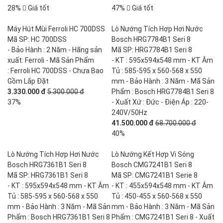
28%
Giá tốt
47%
Giá tốt
Máy Hút Mùi Ferroli HC 700DSS
Lò Nướng Tích Hợp Hơi Nước
Mã SP: HC 700DSS
Bosch HRG7784B1 Seri 8
- Bảo Hành : 2 Năm - Hãng sản
Mã SP: HRG7784B1 Seri 8
xuất: Ferroli - Mã Sản Phẩm
- KT : 595x594x548 mm - KT Âm
: Ferroli HC 700DSS - Chưa Bao
Tủ : 585-595 x 560-568 x 550
Gồm Lắp Đặt
mm - Bảo Hành : 3 Năm - Mã Sản
3.330.000 đ
5.300.000 đ
Phẩm : Bosch HRG7784B1 Seri 8
37%
- Xuất Xứ : Đức - Điện Áp : 220-
240V/50Hz
41.500.000 đ
68.700.000 đ
40%
Lò Nướng Tích Hợp Hơi Nước
Lò Nướng Kết Hợp Vi Sóng
Bosch HRG7361B1 Seri 8
Bosch CMG7241B1 Seri 8
Mã SP: HRG7361B1 Seri 8
Mã SP: CMG7241B1 Serie 8
- KT : 595x594x548 mm - KT Âm
- KT : 455x594x548 mm - KT Âm
Tủ : 585-595 x 560-568 x 550
Tủ : 450-455 x 560-568 x 550
mm - Bảo Hành : 3 Năm - Mã Sản
mm - Bảo Hành : 3 Năm - Mã Sản
Phẩm : Bosch HRG7361B1 Seri 8
Phẩm : CMG7241B1 Seri 8 - Xuất