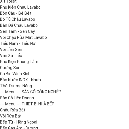
Xịt Toilet
Phụ Kiện Chậu Lavabo
Bồn Cầu - Bệ Bệt
Bộ Tủ Chậu Lavabo
Bàn Đá Chậu Lavabo
Sen Tắm - Sen Cây
Vòi Chậu Rửa Mặt Lavabo
Tiểu Nam - Tiểu Nữ
Vòi Liền Sen
Van Xả Tiểu
Phụ Kiện Phòng Tắm
Gương Soi
Ca Bin Vách Kính
Bồn Nước INOX - Nhựa
Thái Dương Năng
--- Menu --- SÀN GỖ CÔNG NGHIỆP
Sàn Gỗ Liên Doanh
--- Menu --- THIẾT BỊ NHÀ BẾP
Chậu Rửa Bát
Vòi Rửa Bát
Bếp Từ - Hồng Ngoại
Bếp Gas Âm - Dương