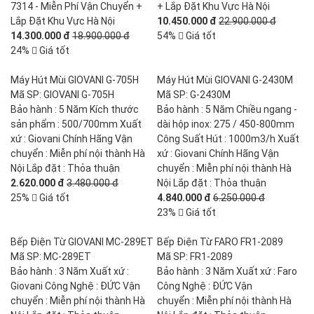
7314 - Miễn Phí Vận Chuyển +
+ Lắp Đặt Khu Vực Hà Nội
Lắp Đặt Khu Vực Hà Nội
10.450.000 đ
22.900.000 đ
14.300.000 đ
18.900.000 đ
54%
Giá tốt
24%
Giá tốt
Máy Hút Mùi GIOVANI G-705H
Máy Hút Mùi GIOVANI G-2430M
Mã SP: GIOVANI G-705H
Mã SP: G-2430M
Bảo hành : 5 Năm Kích thước
Bảo hành : 5 Năm Chiều ngang -
sản phẩm : 500/700mm Xuất
dài hộp inox: 275 / 450-800mm
xứ : Giovani Chính Hãng Vận
Công Suất Hút : 1000m3/h Xuất
chuyển : Miễn phí nội thành Hà
xứ : Giovani Chính Hãng Vận
Nội Lắp đặt : Thỏa thuận
chuyển : Miễn phí nội thành Hà
2.620.000 đ
3.480.000 đ
Nội Lắp đặt : Thỏa thuận
25%
Giá tốt
4.840.000 đ
6.250.000 đ
23%
Giá tốt
Bếp Điện Từ GIOVANI MC-289ET
Bếp Điện Từ FARO FR1-2089
Mã SP: MC-289ET
Mã SP: FR1-2089
Bảo hành : 3 Năm Xuất xứ :
Bảo hành : 3 Năm Xuất xứ : Faro
Giovani Công Nghệ : ĐỨC Vận
Công Nghệ : ĐỨC Vận
chuyển : Miễn phí nội thành Hà
chuyển : Miễn phí nội thành Hà