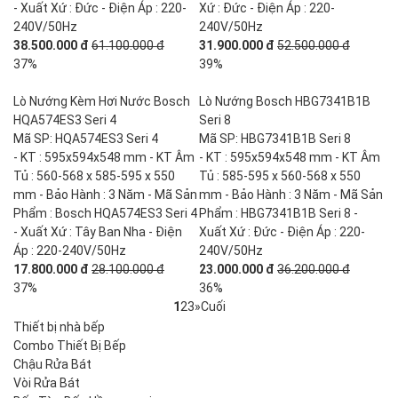
- Xuất Xứ : Đức - Điện Áp : 220-
Xứ : Đức - Điện Áp : 220-
240V/50Hz
240V/50Hz
38.500.000 đ
61.100.000 đ
31.900.000 đ
52.500.000 đ
37%
39%
Lò Nướng Kèm Hơi Nước Bosch
Lò Nướng Bosch HBG7341B1B
HQA574ES3 Seri 4
Seri 8
Mã SP: HQA574ES3 Seri 4
Mã SP: HBG7341B1B Seri 8
- KT : 595x594x548 mm - KT Âm
- KT : 595x594x548 mm - KT Âm
Tủ : 560-568 x 585-595 x 550
Tủ : 585-595 x 560-568 x 550
mm - Bảo Hành : 3 Năm - Mã Sản
mm - Bảo Hành : 3 Năm - Mã Sản
Phẩm : Bosch HQA574ES3 Seri 4
Phẩm : HBG7341B1B Seri 8 -
- Xuất Xứ : Tây Ban Nha - Điện
Xuất Xứ : Đức - Điện Áp : 220-
Áp : 220-240V/50Hz
240V/50Hz
17.800.000 đ
28.100.000 đ
23.000.000 đ
36.200.000 đ
37%
36%
1
2
3
»
Cuối
Thiết bị nhà bếp
Combo Thiết Bị Bếp
Chậu Rửa Bát
Vòi Rửa Bát