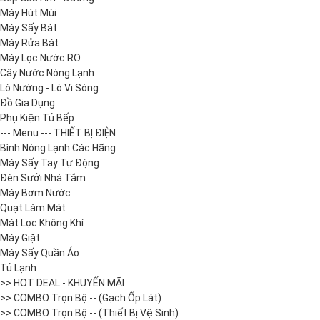
Máy Hút Mùi
Máy Sấy Bát
Máy Rửa Bát
Máy Lọc Nước RO
Cây Nước Nóng Lạnh
Lò Nướng - Lò Vi Sóng
Đồ Gia Dụng
Phụ Kiện Tủ Bếp
--- Menu --- THIẾT BỊ ĐIỆN
Bình Nóng Lạnh Các Hãng
Máy Sấy Tay Tự Động
Đèn Sưởi Nhà Tắm
Máy Bơm Nước
Quạt Làm Mát
Mát Lọc Không Khí
Máy Giặt
Máy Sấy Quần Áo
Tủ Lạnh
>> HOT DEAL - KHUYẾN MÃI
>> COMBO Trọn Bộ -- (Gạch Ốp Lát)
>> COMBO Trọn Bộ -- (Thiết Bị Vệ Sinh)