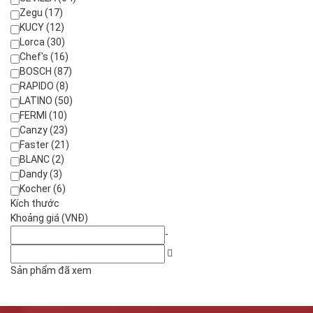
Zegu (17)
KUCY (12)
Lorca (30)
Chef's (16)
BOSCH (87)
RAPIDO (8)
LATINO (50)
FERMI (10)
Canzy (23)
Faster (21)
BLANC (2)
Dandy (3)
Kocher (6)
Kích thước
Khoảng giá (VNĐ)
-
Sản phẩm đã xem