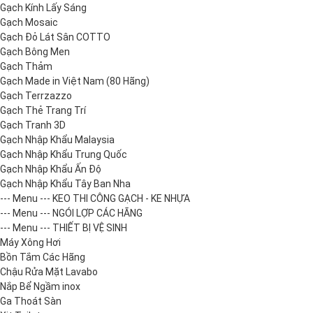
Gạch Kính Lấy Sáng
Gạch Mosaic
Gạch Đỏ Lát Sân COTTO
Gạch Bông Men
Gạch Thảm
Gạch Made in Việt Nam (80 Hãng)
Gạch Terrzazzo
Gạch Thẻ Trang Trí
Gạch Tranh 3D
Gạch Nhập Khẩu Malaysia
Gạch Nhập Khẩu Trung Quốc
Gạch Nhập Khẩu Ấn Độ
Gạch Nhập Khẩu Tây Ban Nha
--- Menu --- KEO THI CÔNG GẠCH - KE NHỰA
--- Menu --- NGÓI LỢP CÁC HÃNG
--- Menu --- THIẾT BỊ VỆ SINH
Máy Xông Hơi
Bồn Tắm Các Hãng
Chậu Rửa Mặt Lavabo
Nắp Bể Ngầm inox
Ga Thoát Sàn