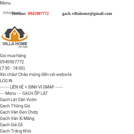
Menu
Hotline:
0945907772
gach.villahome@gmail.com
Gọi mua hàng
0945907772
(7:30 - 18:00)
Xin chào! Chào mừng đến với website
LOG IN
------ LIÊN HỆ + ĐỊNH VỊ GMAP -----
--- Menu --- GẠCH ỐP LÁT
Gạch Lát Sân Vườn
Gạch Thông Gió
Gạch Vân Đen Chớp
Gạch Vân Xi Măng
Gạch Giả Gỗ
Gạch Trắng Khói