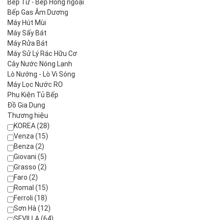
Bếp Từ - Bếp Hồng ngoại
Bếp Gas Âm Dương
Máy Hút Mùi
Máy Sấy Bát
Máy Rửa Bát
Máy Sử Lý Rác Hữu Cơ
Cây Nước Nóng Lạnh
Lò Nướng - Lò Vi Sóng
Máy Lọc Nước RO
Phụ Kiện Tủ Bếp
Đồ Gia Dụng
Thương hiệu
KOREA (28)
Venza (15)
Benza (2)
Giovani (5)
Grasso (2)
Faro (2)
Romal (15)
Ferroli (18)
Sơn Hà (12)
SEVILLA (64)