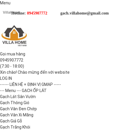
Menu
Hotline:
0945907772
gach.villahome@gmail.com
Gọi mua hàng
0945907772
(7:30 - 18:00)
Xin chào! Chào mừng đến với website
LOG IN
------ LIÊN HỆ + ĐỊNH VỊ GMAP -----
--- Menu --- GẠCH ỐP LÁT
Gạch Lát Sân Vườn
Gạch Thông Gió
Gạch Vân Đen Chớp
Gạch Vân Xi Măng
Gạch Giả Gỗ
Gạch Trắng Khói