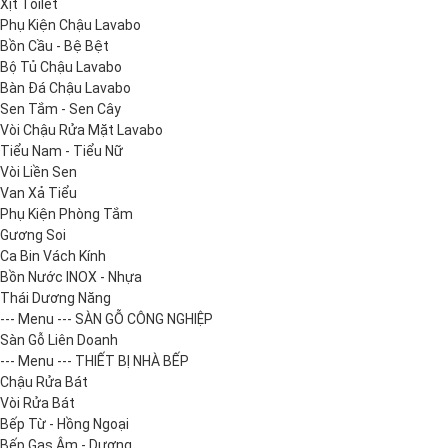
Xịt Toilet
Phụ Kiện Chậu Lavabo
Bồn Cầu - Bệ Bệt
Bộ Tủ Chậu Lavabo
Bàn Đá Chậu Lavabo
Sen Tắm - Sen Cây
Vòi Chậu Rửa Mặt Lavabo
Tiểu Nam - Tiểu Nữ
Vòi Liền Sen
Van Xả Tiểu
Phụ Kiện Phòng Tắm
Gương Soi
Ca Bin Vách Kính
Bồn Nước INOX - Nhựa
Thái Dương Năng
--- Menu --- SÀN GỖ CÔNG NGHIỆP
Sàn Gỗ Liên Doanh
--- Menu --- THIẾT BỊ NHÀ BẾP
Chậu Rửa Bát
Vòi Rửa Bát
Bếp Từ - Hồng Ngoại
Bếp Gas Âm - Dương