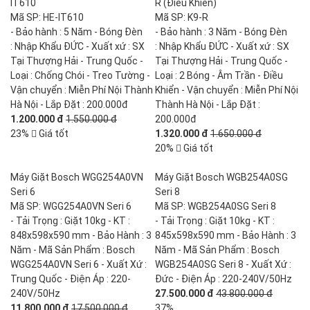
IT610
R (Điều Khiển)
Mã SP: HE-IT610
Mã SP: K9-R
- Bảo hành : 5 Năm - Bóng Đèn
- Bảo hành : 3 Năm - Bóng Đèn
: Nhập Khẩu ĐỨC - Xuất xứ : SX
: Nhập Khẩu ĐỨC - Xuất xứ : SX
Tại Thượng Hải - Trung Quốc -
Tại Thượng Hải - Trung Quốc -
Loại : Chống Chói - Treo Tường -
Loại : 2 Bóng - Âm Trần - Điều
Vận chuyển : Miễn Phí Nội Thành
Khiển - Vận chuyển : Miễn Phí Nội
Hà Nội - Lắp Đặt : 200.000đ
Thành Hà Nội - Lắp Đặt :
1.200.000 đ
1.550.000 đ
200.000đ
23%
Giá tốt
1.320.000 đ
1.650.000 đ
20%
Giá tốt
Máy Giặt Bosch WGG254A0VN
Máy Giặt Bosch WGB254A0SG
Seri 6
Seri 8
Mã SP: WGG254A0VN Seri 6
Mã SP: WGB254A0SG Seri 8
- Tải Trọng : Giặt 10kg - KT :
- Tải Trọng : Giặt 10kg - KT :
848x598x590 mm - Bảo Hành : 3
845x598x590 mm - Bảo Hành : 3
Năm - Mã Sản Phẩm : Bosch
Năm - Mã Sản Phẩm : Bosch
WGG254A0VN Seri 6 - Xuất Xứ :
WGB254A0SG Seri 8 - Xuất Xứ :
Trung Quốc - Điện Áp : 220-
Đức - Điện Áp : 220-240V/50Hz
240V/50Hz
27.500.000 đ
43.800.000 đ
11.800.000 đ
17.500.000 đ
37%