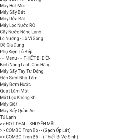
Máy Hút Mùi
Máy Sấy Bát
Máy Rửa Bát
Máy Lọc Nước RO
Cây Nước Nóng Lạnh
Lò Nướng - Lò Vi Sóng
Đồ Gia Dụng
Phụ Kiện Tủ Bếp
--- Menu --- THIẾT BỊ ĐIỆN
Bình Nóng Lạnh Các Hãng
Máy Sấy Tay Tự Động
Đèn Sưởi Nhà Tắm
Máy Bơm Nước
Quạt Làm Mát
Mát Lọc Không Khí
Máy Giặt
Máy Sấy Quần Áo
Tủ Lạnh
>> HOT DEAL - KHUYẾN MÃI
>> COMBO Trọn Bộ -- (Gạch Ốp Lát)
>> COMBO Trọn Bộ -- (Thiết Bị Vệ Sinh)