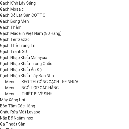
Gạch Kính Lấy Sáng
Gạch Mosaic
Gạch Đỏ Lát Sân COTTO
Gạch Bông Men
Gạch Thảm
Gạch Made in Việt Nam (80 Hãng)
Gạch Terrzazzo
Gạch Thẻ Trang Trí
Gạch Tranh 3D
Gạch Nhập Khẩu Malaysia
Gạch Nhập Khẩu Trung Quốc
Gạch Nhập Khẩu Ấn Độ
Gạch Nhập Khẩu Tây Ban Nha
--- Menu --- KEO THI CÔNG GẠCH - KE NHỰA
--- Menu --- NGÓI LỢP CÁC HÃNG
--- Menu --- THIẾT BỊ VỆ SINH
Máy Xông Hơi
Bồn Tắm Các Hãng
Chậu Rửa Mặt Lavabo
Nắp Bể Ngầm inox
Ga Thoát Sàn