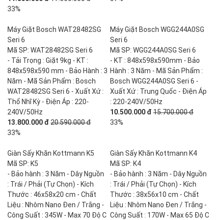
33%
Máy Giặt Bosch WAT28482SG
Máy Giặt Bosch WGG244A0SG
Seri 6
Seri 6
Mã SP: WAT28482SG Seri 6
Mã SP: WGG244A0SG Seri 6
- Tải Trọng : Giặt 9kg - KT :
- KT : 848x598x590mm - Bảo
848x598x590 mm - Bảo Hành : 3
Hành : 3 Năm - Mã Sản Phẩm :
Năm - Mã Sản Phẩm : Bosch
Bosch WGG244A0SG Seri 6 -
WAT28482SG Seri 6 - Xuất Xứ :
Xuất Xứ : Trung Quốc - Điện Áp
Thổ Nhĩ Kỳ - Điện Áp : 220-
: 220-240V/50Hz
240V/50Hz
10.500.000 đ
15.700.000 đ
13.800.000 đ
20.590.000 đ
33%
33%
Giàn Sấy Khăn Kottmann K5
Giàn Sấy Khăn Kottmann K4
Mã SP: K5
Mã SP: K4
- Bảo hành : 3 Năm - Dây Nguồn
- Bảo hành : 3 Năm - Dây Nguồn
: Trái / Phải (Tự Chọn) - Kích
: Trái / Phải (Tự Chọn) - Kích
Thước : 46x58x20 cm - Chất
Thước : 38x56x10 cm - Chất
Liệu : Nhôm Nano Đen / Trắng -
Liệu : Nhôm Nano Đen / Trắng -
Công Suất : 345W - Max 70 Độ C
Công Suất : 170W - Max 65 Độ C