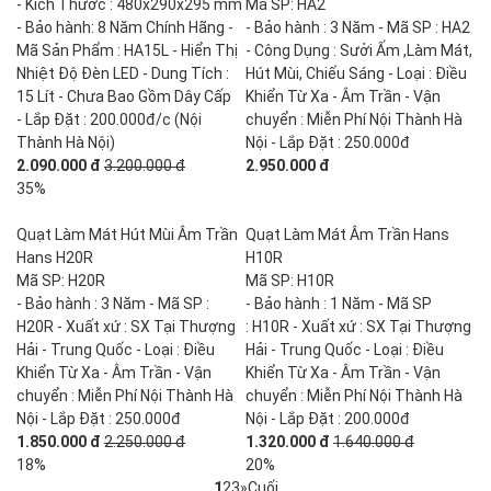
- Kích Thước : 480x290x295 mm
Mã SP: HA2
- Bảo hành: 8 Năm Chính Hãng -
- Bảo hành : 3 Năm - Mã SP : HA2
Mã Sản Phẩm : HA15L - Hiển Thị
- Công Dụng : Sưởi Ấm ,Làm Mát,
Nhiệt Độ Đèn LED - Dung Tích :
Hút Mùi, Chiếu Sáng - Loại : Điều
15 Lít - Chưa Bao Gồm Dây Cấp
Khiển Từ Xa - Âm Trần - Vận
- Lắp Đặt : 200.000đ/c (Nội
chuyển : Miễn Phí Nội Thành Hà
Thành Hà Nội)
Nội - Lắp Đặt : 250.000đ
2.090.000 đ
3.200.000 đ
2.950.000 đ
35%
Quạt Làm Mát Hút Mùi Âm Trần
Quạt Làm Mát Âm Trần Hans
Hans H20R
H10R
Mã SP: H20R
Mã SP: H10R
- Bảo hành : 3 Năm - Mã SP :
- Bảo hành : 1 Năm - Mã SP
H20R - Xuất xứ : SX Tại Thượng
: H10R - Xuất xứ : SX Tại Thượng
Hải - Trung Quốc - Loại : Điều
Hải - Trung Quốc - Loại : Điều
Khiển Từ Xa - Âm Trần - Vận
Khiển Từ Xa - Âm Trần - Vận
chuyển : Miễn Phí Nội Thành Hà
chuyển : Miễn Phí Nội Thành Hà
Nội - Lắp Đặt : 250.000đ
Nội - Lắp Đặt : 200.000đ
1.850.000 đ
2.250.000 đ
1.320.000 đ
1.640.000 đ
18%
20%
1
2
3
»
Cuối