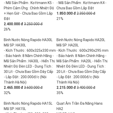
- Mã Sản Phẩm : Kottmann K5 -
- Mã Sản Phẩm : Kottmann K4 -
Phím Cảm Ứng : Chỉnh Nhiệt Độ
Chưa Bao Gồm Lắp Đặt
+ Hẹn Giờ - Chưa Bao Gồm Lắp
1.850.000 đ
2.350.000 đ
Đặt
21%
2.400.000 đ
3.250.000 đ
26%
Bình Nước Nóng Rapido HA30L
Bình Nước Nóng Rapido HA20L
Mã SP: HA30L
Mã SP: HA20L
- Kích Thước : 600x325x330 mm
- Kích Thước : 600x290x295 mm
- Bảo hành: 8 Năm Chính Hãng -
- Bảo hành: 8 Năm Chính Hãng -
Mã Sản Phẩm : HA30L - Hiển Thị
Mã Sản Phẩm : HA20L - Hiển Thị
Nhiệt Độ Đèn LED - Dung Tích :
Nhiệt Độ Đèn LED - Dung Tích :
30 Lít - Chưa Bao Gồm Dây Cấp
20 Lít - Chưa Bao Gồm Dây Cấp
- Lắp Đặt : 200.000đ/c (Nội
- Lắp Đặt : 200.000đ/c (Nội
Thành Hà Nội)
Thành Hà Nội)
2.465.000 đ
3.600.000 đ
2.215.000 đ
3.400.000 đ
32%
35%
Bình Nước Nóng Rapido HA15L
Quạt Âm Trần Đa Năng Hans
Mã SP: HA15L
HA2