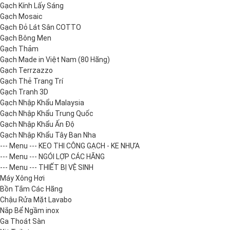
Gạch Kính Lấy Sáng
Gạch Mosaic
Gạch Đỏ Lát Sân COTTO
Gạch Bông Men
Gạch Thảm
Gạch Made in Việt Nam (80 Hãng)
Gạch Terrzazzo
Gạch Thẻ Trang Trí
Gạch Tranh 3D
Gạch Nhập Khẩu Malaysia
Gạch Nhập Khẩu Trung Quốc
Gạch Nhập Khẩu Ấn Độ
Gạch Nhập Khẩu Tây Ban Nha
--- Menu --- KEO THI CÔNG GẠCH - KE NHỰA
--- Menu --- NGÓI LỢP CÁC HÃNG
--- Menu --- THIẾT BỊ VỆ SINH
Máy Xông Hơi
Bồn Tắm Các Hãng
Chậu Rửa Mặt Lavabo
Nắp Bể Ngầm inox
Ga Thoát Sàn