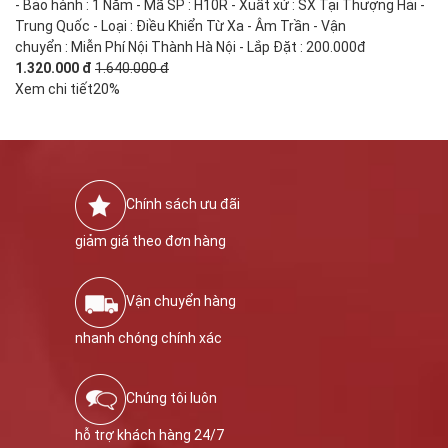
- Bảo hành : 1 Năm - Mã SP : H10R - Xuất xứ : SX Tại Thượng Hải -
Trung Quốc - Loại : Điều Khiển Từ Xa - Âm Trần - Vận
chuyển : Miễn Phí Nội Thành Hà Nội - Lắp Đặt : 200.000đ
1.320.000 đ
1.640.000 đ
Xem chi tiết
20%
Chính sách ưu đãi
giảm giá theo đơn hàng
Vận chuyển hàng
nhanh chóng chính xác
Chúng tôi luôn
hỗ trợ khách hàng 24/7