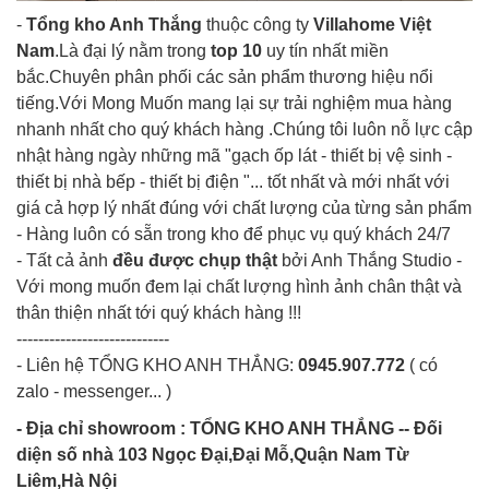
-
Tổng kho Anh Thắng
thuộc công ty
Villahome Việt
Nam
.Là đại lý nằm trong
top 10
uy tín nhất miền
bắc.Chuyên phân phối các sản phẩm thương hiệu nổi
tiếng.Với Mong Muốn mang lại sự trải nghiệm mua hàng
nhanh nhất cho quý khách hàng .Chúng tôi luôn nỗ lực cập
nhật hàng ngày những mã "gạch ốp lát - thiết bị vệ sinh -
thiết bị nhà bếp - thiết bị điện "... tốt nhất và mới nhất với
giá cả hợp lý nhất đúng với chất lượng của từng sản phẩm
- Hàng luôn có sẵn trong kho để phục vụ quý khách 24/7
- Tất cả ảnh
đều được chụp thật
bởi Anh Thắng Studio -
Với mong muốn đem lại chất lượng hình ảnh chân thật và
thân thiện nhất tới quý khách hàng !!!
----------------------------
- Liên hệ
TỔNG KHO ANH THẮNG
:
0945.907.772
( có
zalo - messenger... )
- Địa chỉ showroom : TỔNG KHO ANH THẮNG -- Đối
diện số nhà 103 Ngọc Đại,Đại Mỗ,Quận Nam Từ
Liêm,Hà Nội