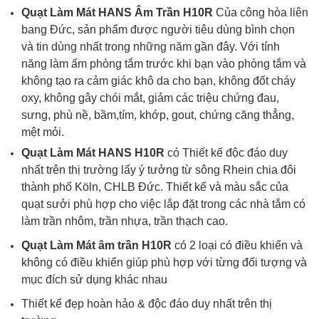
Quạt
Làm Mát
HANS Âm Trần
H10R
Của công hòa liên
bang Đức, sản phẩm được người tiêu dùng bình chọn
và tin dùng nhất trong những năm gần đây. Với tính
năng làm ấm phòng tắm trước khi bạn vào phòng tắm và
không tạo ra cảm giác khô da cho bạn, không đốt cháy
oxy, không gây chói mắt, giảm các triệu chứng đau,
sưng, phù nề, bầm,tím, khớp, gout, chứng căng thẳng,
mệt mỏi.
Quạt
Làm Mát
HANS
H10R
có
Thiết kế độc đáo duy
nhất trên thị trường lấy ý tưởng từ sông Rhein chia đôi
thành phố Köln, CHLB Đức. Thiết kế và màu sắc của
quạt sưởi phù hợp cho việc lắp đặt trong các nhà tắm có
làm trần nhôm, trần nhựa, trần thạch cao.
Quạt
Làm Mát
âm trần
H10R
có 2 loại có điều khiển và
không có điều khiển giúp phù hợp với từng đối tượng và
mục đích sử dụng khác nhau
Thiết kế đẹp hoàn hảo & độc đáo duy nhất trên thị