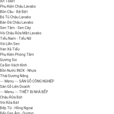
Xịt Toilet
Phụ Kiện Chậu Lavabo
Bồn Cầu - Bệ Bệt
Bộ Tủ Chậu Lavabo
Bàn Đá Chậu Lavabo
Sen Tắm - Sen Cây
Vòi Chậu Rửa Mặt Lavabo
Tiểu Nam - Tiểu Nữ
Vòi Liền Sen
Van Xả Tiểu
Phụ Kiện Phòng Tắm
Gương Soi
Ca Bin Vách Kính
Bồn Nước INOX - Nhựa
Thái Dương Năng
--- Menu --- SÀN GỖ CÔNG NGHIỆP
Sàn Gỗ Liên Doanh
--- Menu --- THIẾT BỊ NHÀ BẾP
Chậu Rửa Bát
Vòi Rửa Bát
Bếp Từ - Hồng Ngoại
Bếp Gas Âm - Dương