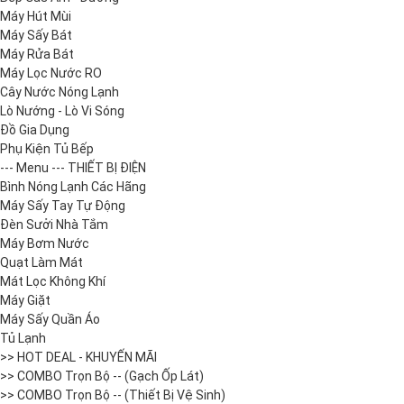
Máy Hút Mùi
Máy Sấy Bát
Máy Rửa Bát
Máy Lọc Nước RO
Cây Nước Nóng Lạnh
Lò Nướng - Lò Vi Sóng
Đồ Gia Dụng
Phụ Kiện Tủ Bếp
--- Menu --- THIẾT BỊ ĐIỆN
Bình Nóng Lạnh Các Hãng
Máy Sấy Tay Tự Động
Đèn Sưởi Nhà Tắm
Máy Bơm Nước
Quạt Làm Mát
Mát Lọc Không Khí
Máy Giặt
Máy Sấy Quần Áo
Tủ Lạnh
>> HOT DEAL - KHUYẾN MÃI
>> COMBO Trọn Bộ -- (Gạch Ốp Lát)
>> COMBO Trọn Bộ -- (Thiết Bị Vệ Sinh)