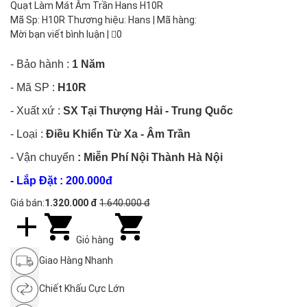
Quạt Làm Mát Âm Trần Hans H10R
Mã Sp: H10R Thương hiệu: Hans | Mã hàng:
Mời bạn viết bình luận
|
0
- Bảo hành :
1 Năm
- Mã SP :
H10R
- Xuất xứ :
SX Tại Thượng Hải - Trung Quốc
- Loại :
Điều Khiển Từ Xa - Âm Trần
- Vận chuyển
:
Miễn Phí Nội Thành Hà Nội
- Lắp Đặt : 200.000đ
Giá bán:
1.320.000 đ
1.640.000 đ
Giỏ hàng
Giao Hàng Nhanh
Chiết Khấu Cực Lớn