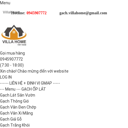
Menu
Hotline:
0945907772
gach.villahome@gmail.com
Gọi mua hàng
0945907772
(7:30 - 18:00)
Xin chào! Chào mừng đến với website
LOG IN
------ LIÊN HỆ + ĐỊNH VỊ GMAP -----
--- Menu --- GẠCH ỐP LÁT
Gạch Lát Sân Vườn
Gạch Thông Gió
Gạch Vân Đen Chớp
Gạch Vân Xi Măng
Gạch Giả Gỗ
Gạch Trắng Khói