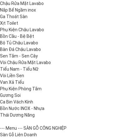
Chậu Rửa Mặt Lavabo
Nắp Bể Ngầm inox
Ga Thoát Sàn
Xịt Toilet
Phụ Kiện Chậu Lavabo
Bồn Cầu - Bệ Bệt
Bộ Tủ Chậu Lavabo
Bàn Đá Chậu Lavabo
Sen Tắm - Sen Cây
Vòi Chậu Rửa Mặt Lavabo
Tiểu Nam - Tiểu Nữ
Vòi Liền Sen
Van Xả Tiểu
Phụ Kiện Phòng Tắm
Gương Soi
Ca Bin Vách Kính
Bồn Nước INOX - Nhựa
Thái Dương Năng
--- Menu --- SÀN GỖ CÔNG NGHIỆP
Sàn Gỗ Liên Doanh