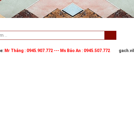
ne:
Mr Thắng : 0945.907.772 --- Ms Bảo An : 0945.507.772
gach.v