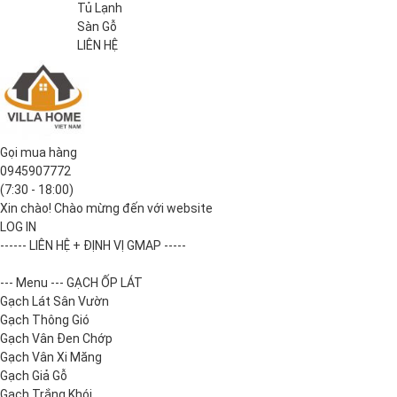
Tủ Lạnh
Sàn Gỗ
LIÊN HỆ
Gọi mua hàng
0945907772
(7:30 - 18:00)
Xin chào! Chào mừng đến với website
LOG IN
------ LIÊN HỆ + ĐỊNH VỊ GMAP -----
--- Menu --- GẠCH ỐP LÁT
Gạch Lát Sân Vườn
Gạch Thông Gió
Gạch Vân Đen Chớp
Gạch Vân Xi Măng
Gạch Giả Gỗ
Gạch Trắng Khói