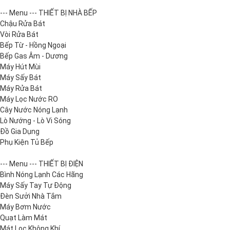
--- Menu --- THIẾT BỊ NHÀ BẾP
Chậu Rửa Bát
Vòi Rửa Bát
Bếp Từ - Hồng Ngoại
Bếp Gas Âm - Dương
Máy Hút Mùi
Máy Sấy Bát
Máy Rửa Bát
Máy Lọc Nước RO
Cây Nước Nóng Lạnh
Lò Nướng - Lò Vi Sóng
Đồ Gia Dụng
Phụ Kiện Tủ Bếp
--- Menu --- THIẾT BỊ ĐIỆN
Bình Nóng Lạnh Các Hãng
Máy Sấy Tay Tự Động
Đèn Sưởi Nhà Tắm
Máy Bơm Nước
Quạt Làm Mát
Mát Lọc Không Khí