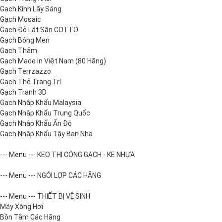
Gạch Kính Lấy Sáng
Gạch Mosaic
Gạch Đỏ Lát Sân COTTO
Gạch Bông Men
Gạch Thảm
Gạch Made in Việt Nam (80 Hãng)
Gạch Terrzazzo
Gạch Thẻ Trang Trí
Gạch Tranh 3D
Gạch Nhập Khẩu Malaysia
Gạch Nhập Khẩu Trung Quốc
Gạch Nhập Khẩu Ấn Độ
Gạch Nhập Khẩu Tây Ban Nha
--- Menu --- KEO THI CÔNG GẠCH - KE NHỰA
--- Menu --- NGÓI LỢP CÁC HÃNG
--- Menu --- THIẾT BỊ VỆ SINH
Máy Xông Hơi
Bồn Tắm Các Hãng