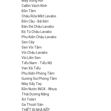
Máy Xông Hơi
CaBin Vách Kính
Bồn Tắm
Chậu Rửa Mặt Lavabo
Bồn Cầu - Bệ Bệt
Bàn Đá Chậu Lavabo
Bộ Tủ Chậu Lavabo
Phụ Kiện Chậu Lavabo
Sen Cây
Sen Vòi Tắm
Vòi Chậu Lavabo
Vòi Liền Sen
Tiểu Nam - Tiểu Nữ
Van Xả Tiểu
Phụ Kiện Phòng Tắm
Gương Soi Phòng Tắm
Máy Sấy Tay
Bồn Nước INOX - Nhựa
Thái Dương Năng
Xịt Toilet
Ga Thoát Sàn
THIẾT BỊ NHÀ BẾP