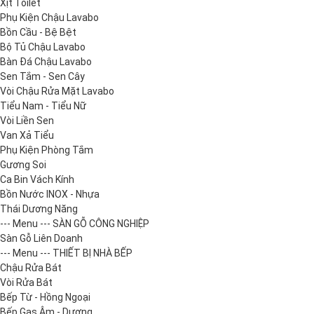
Xịt Toilet
Phụ Kiện Chậu Lavabo
Bồn Cầu - Bệ Bệt
Bộ Tủ Chậu Lavabo
Bàn Đá Chậu Lavabo
Sen Tắm - Sen Cây
Vòi Chậu Rửa Mặt Lavabo
Tiểu Nam - Tiểu Nữ
Vòi Liền Sen
Van Xả Tiểu
Phụ Kiện Phòng Tắm
Gương Soi
Ca Bin Vách Kính
Bồn Nước INOX - Nhựa
Thái Dương Năng
--- Menu --- SÀN GỖ CÔNG NGHIỆP
Sàn Gỗ Liên Doanh
--- Menu --- THIẾT BỊ NHÀ BẾP
Chậu Rửa Bát
Vòi Rửa Bát
Bếp Từ - Hồng Ngoại
Bếp Gas Âm - Dương