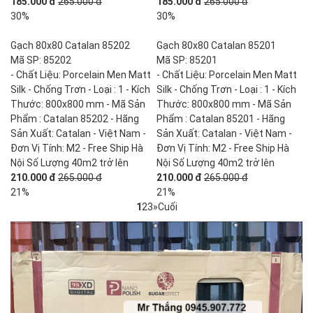
185.000 đ
265.000 đ
185.000 đ
265.000 đ
30%
30%
Gạch 80x80 Catalan 85202
Gạch 80x80 Catalan 85201
Mã SP: 85202
Mã SP: 85201
- Chất Liệu: Porcelain Men Matt
- Chất Liệu: Porcelain Men Matt
Silk - Chống Trơn - Loại : 1 - Kích
Silk - Chống Trơn - Loại : 1 - Kích
Thước: 800x800 mm - Mã Sản
Thước: 800x800 mm - Mã Sản
Phẩm : Catalan 85202 - Hãng
Phẩm : Catalan 85201 - Hãng
Sản Xuất: Catalan - Việt Nam -
Sản Xuất: Catalan - Việt Nam -
Đơn Vị Tính: M2 - Free Ship Hà
Đơn Vị Tính: M2 - Free Ship Hà
Nội Số Lượng 40m2 trở lên
Nội Số Lượng 40m2 trở lên
210.000 đ
265.000 đ
210.000 đ
265.000 đ
21%
21%
1
2
3
»
Cuối