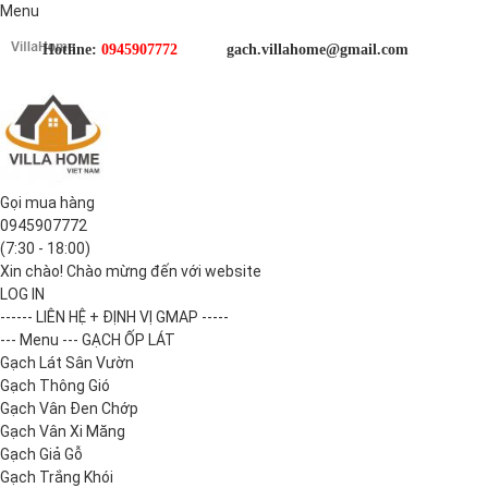
Menu
Hotline:
0945907772
gach.villahome@gmail.com
Gọi mua hàng
0945907772
(7:30 - 18:00)
Xin chào! Chào mừng đến với website
LOG IN
------ LIÊN HỆ + ĐỊNH VỊ GMAP -----
--- Menu --- GẠCH ỐP LÁT
Gạch Lát Sân Vườn
Gạch Thông Gió
Gạch Vân Đen Chớp
Gạch Vân Xi Măng
Gạch Giả Gỗ
Gạch Trắng Khói