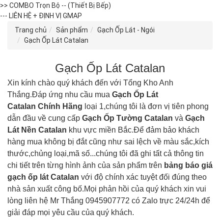
>> COMBO Trọn Bộ -- (Thiết Bị Bếp)
--- LIÊN HỆ + ĐỊNH VỊ GMAP
Trang chủ
Sản phẩm
Gạch Ốp Lát - Ngói
Gạch Ốp Lát Catalan
Gạch Ốp Lát Catalan
Xin kính chào quý khách đến với Tổng Kho Anh
Thắng.Đáp ứng nhu cầu mua
Gạch Ốp Lát
Catalan C
hính Hãng
loại 1,chúng tôi là đơn vị tiên phong
dẫn đầu về cung cấp
Gạch Ốp Tường
Catalan
và
Gạch
Lát Nền
Catalan
khu vực miền Bắc.Để đảm bảo khách
hàng mua không bị đắt cũng như sai lệch về màu sắc,kích
thước,chủng loại,mã số...chúng tôi đã ghi tất cả thông tin
chi tiết trên từng hình ảnh của sản phẩm trên
bảng báo giá
gạch ốp lát
Catalan
với độ chính xác tuyệt đối đúng theo
nhà sản xuất công bố.Mọi phản hồi của quý khách xin vui
lòng liên hệ Mr Thắng 0945907772 có Zalo trực 24/24h để
giải đáp mọi yêu cầu của quý khách.