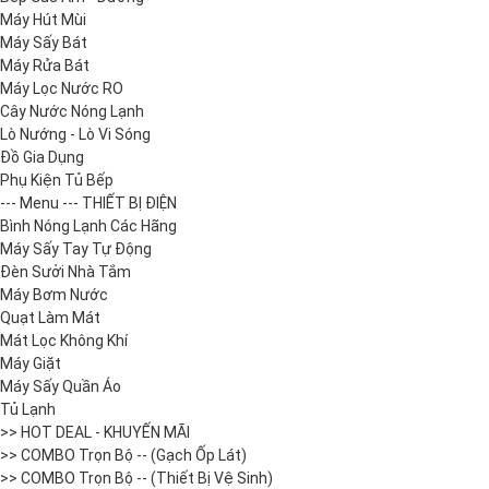
Máy Hút Mùi
Máy Sấy Bát
Máy Rửa Bát
Máy Lọc Nước RO
Cây Nước Nóng Lạnh
Lò Nướng - Lò Vi Sóng
Đồ Gia Dụng
Phụ Kiện Tủ Bếp
--- Menu --- THIẾT BỊ ĐIỆN
Bình Nóng Lạnh Các Hãng
Máy Sấy Tay Tự Động
Đèn Sưởi Nhà Tắm
Máy Bơm Nước
Quạt Làm Mát
Mát Lọc Không Khí
Máy Giặt
Máy Sấy Quần Áo
Tủ Lạnh
>> HOT DEAL - KHUYẾN MÃI
>> COMBO Trọn Bộ -- (Gạch Ốp Lát)
>> COMBO Trọn Bộ -- (Thiết Bị Vệ Sinh)