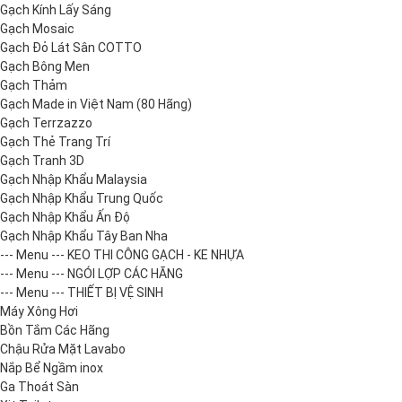
Gạch Kính Lấy Sáng
Gạch Mosaic
Gạch Đỏ Lát Sân COTTO
Gạch Bông Men
Gạch Thảm
Gạch Made in Việt Nam (80 Hãng)
Gạch Terrzazzo
Gạch Thẻ Trang Trí
Gạch Tranh 3D
Gạch Nhập Khẩu Malaysia
Gạch Nhập Khẩu Trung Quốc
Gạch Nhập Khẩu Ấn Độ
Gạch Nhập Khẩu Tây Ban Nha
--- Menu --- KEO THI CÔNG GẠCH - KE NHỰA
--- Menu --- NGÓI LỢP CÁC HÃNG
--- Menu --- THIẾT BỊ VỆ SINH
Máy Xông Hơi
Bồn Tắm Các Hãng
Chậu Rửa Mặt Lavabo
Nắp Bể Ngầm inox
Ga Thoát Sàn