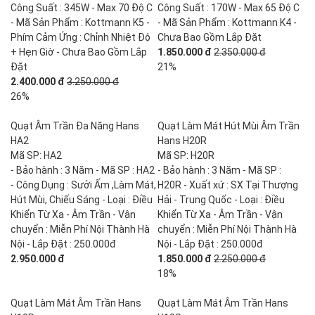
Công Suất : 345W - Max 70 Độ C
Công Suất : 170W - Max 65 Độ C
- Mã Sản Phẩm : Kottmann K5 -
- Mã Sản Phẩm : Kottmann K4 -
Phím Cảm Ứng : Chỉnh Nhiệt Độ
Chưa Bao Gồm Lắp Đặt
+ Hẹn Giờ - Chưa Bao Gồm Lắp
1.850.000 đ
2.350.000 đ
Đặt
21%
2.400.000 đ
3.250.000 đ
26%
Quạt Âm Trần Đa Năng Hans
Quạt Làm Mát Hút Mùi Âm Trần
HA2
Hans H20R
Mã SP: HA2
Mã SP: H20R
- Bảo hành : 3 Năm - Mã SP : HA2
- Bảo hành : 3 Năm - Mã SP :
- Công Dụng : Sưởi Ấm ,Làm Mát,
H20R - Xuất xứ : SX Tại Thượng
Hút Mùi, Chiếu Sáng - Loại : Điều
Hải - Trung Quốc - Loại : Điều
Khiển Từ Xa - Âm Trần - Vận
Khiển Từ Xa - Âm Trần - Vận
chuyển : Miễn Phí Nội Thành Hà
chuyển : Miễn Phí Nội Thành Hà
Nội - Lắp Đặt : 250.000đ
Nội - Lắp Đặt : 250.000đ
2.950.000 đ
1.850.000 đ
2.250.000 đ
18%
Quạt Làm Mát Âm Trần Hans
Quạt Làm Mát Âm Trần Hans