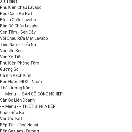
Xịt Toilet
Phụ Kiện Chậu Lavabo
Bồn Cầu - Bệ Bệt
Bộ Tủ Chậu Lavabo
Bàn Đá Chậu Lavabo
Sen Tắm - Sen Cây
Vòi Chậu Rửa Mặt Lavabo
Tiểu Nam - Tiểu Nữ
Vòi Liền Sen
Van Xả Tiểu
Phụ Kiện Phòng Tắm
Gương Soi
Ca Bin Vách Kính
Bồn Nước INOX - Nhựa
Thái Dương Năng
--- Menu --- SÀN GỖ CÔNG NGHIỆP
Sàn Gỗ Liên Doanh
--- Menu --- THIẾT BỊ NHÀ BẾP
Chậu Rửa Bát
Vòi Rửa Bát
Bếp Từ - Hồng Ngoại
Bếp Gas Âm - Dương