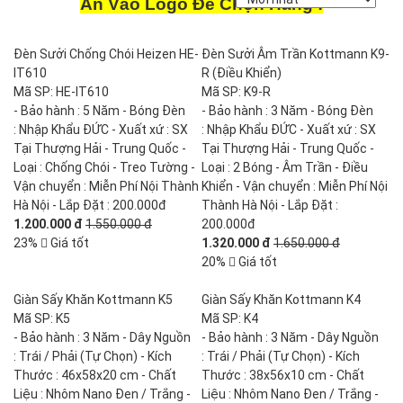
Ấn Vào Logo Để Chọn Hãng !
Đèn Sưởi Chống Chói Heizen HE-
Đèn Sưởi Âm Trần Kottmann K9-
IT610
R (Điều Khiển)
Mã SP: HE-IT610
Mã SP: K9-R
- Bảo hành : 5 Năm - Bóng Đèn
- Bảo hành : 3 Năm - Bóng Đèn
: Nhập Khẩu ĐỨC - Xuất xứ : SX
: Nhập Khẩu ĐỨC - Xuất xứ : SX
Tại Thượng Hải - Trung Quốc -
Tại Thượng Hải - Trung Quốc -
Loại : Chống Chói - Treo Tường -
Loại : 2 Bóng - Âm Trần - Điều
Vận chuyển : Miễn Phí Nội Thành
Khiển - Vận chuyển : Miễn Phí Nội
Hà Nội - Lắp Đặt : 200.000đ
Thành Hà Nội - Lắp Đặt :
1.200.000 đ
1.550.000 đ
200.000đ
23%
Giá tốt
1.320.000 đ
1.650.000 đ
20%
Giá tốt
Giàn Sấy Khăn Kottmann K5
Giàn Sấy Khăn Kottmann K4
Mã SP: K5
Mã SP: K4
- Bảo hành : 3 Năm - Dây Nguồn
- Bảo hành : 3 Năm - Dây Nguồn
: Trái / Phải (Tự Chọn) - Kích
: Trái / Phải (Tự Chọn) - Kích
Thước : 46x58x20 cm - Chất
Thước : 38x56x10 cm - Chất
Liệu : Nhôm Nano Đen / Trắng -
Liệu : Nhôm Nano Đen / Trắng -