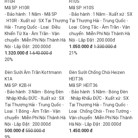
H10R
H10S
Mã SP: H10R
Mã SP: H10S
- Bảo hành : 1 Năm - Mã SP
- Bảo hành : 1 Năm - Xuất xứ : SX
: H10R - Xuất xứ : SX Tại Thượng
Tại Thượng Hải - Trung Quốc -
Hải - Trung Quốc - Loại : Điều
Loại : Công Tắc - Âm Trần - Vận
Khiển Từ Xa - Âm Trần - Vận
chuyển : Miễn Phí Nội Thành Hà
chuyển : Miễn Phí Nội Thành Hà
Nội - Lắp Đặt : 200.000đ
Nội - Lắp Đặt : 200.000đ
1.050.000 đ
1.330.000 đ
1.320.000 đ
1.640.000 đ
21%
20%
Đèn Sưởi Âm Trần Kottmann
Đèn Sưởi Chống Chói Heizen
K1A
HEIT36
Mã SP: K2B-H
Mã SP: HEIT36
- Bảo hành : 3 Năm - Bóng Đèn
- Bảo hành : 5 Năm - Bóng Đèn
: Nhập Khẩu ĐỨC - Xuất xứ : SX
: Nhập Khẩu ĐỨC - Xuất xứ : SX
Tại Thượng Hải - Trung Quốc -
Tại Thượng Hải - Trung Quốc -
Loại : 1 Bóng - Âm Trần - Vận
Loại : Chống Chói - Treo Tường -
chuyển : Miễn Phí Nội Thành Hà
Vận chuyển : Miễn Phí Nội Thành
Nội - Lắp Đặt : 200.000đ
Hà Nội - Lắp Đặt : 200.000đ
500.000 đ
550.000 đ
1.450.000 đ
9%