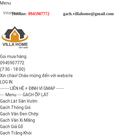
Menu
Hotline:
0945907772
gach.villahome@gmail.com
Gọi mua hàng
0945907772
(7:30 - 18:00)
Xin chào! Chào mừng đến với website
LOG IN
------ LIÊN HỆ + ĐỊNH VỊ GMAP -----
--- Menu --- GẠCH ỐP LÁT
Gạch Lát Sân Vườn
Gạch Thông Gió
Gạch Vân Đen Chớp
Gạch Vân Xi Măng
Gạch Giả Gỗ
Gạch Trắng Khói