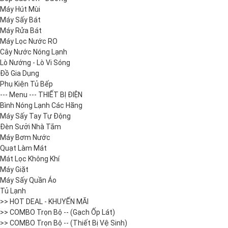
Máy Hút Mùi
Máy Sấy Bát
Máy Rửa Bát
Máy Lọc Nước RO
Cây Nước Nóng Lạnh
Lò Nướng - Lò Vi Sóng
Đồ Gia Dụng
Phụ Kiện Tủ Bếp
--- Menu --- THIẾT BỊ ĐIỆN
Bình Nóng Lạnh Các Hãng
Máy Sấy Tay Tự Động
Đèn Sưởi Nhà Tắm
Máy Bơm Nước
Quạt Làm Mát
Mát Lọc Không Khí
Máy Giặt
Máy Sấy Quần Áo
Tủ Lạnh
>> HOT DEAL - KHUYẾN MÃI
>> COMBO Trọn Bộ -- (Gạch Ốp Lát)
>> COMBO Trọn Bộ -- (Thiết Bị Vệ Sinh)