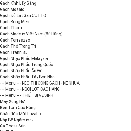
Gạch Kính Lấy Sáng
Gạch Mosaic
Gạch Đỏ Lát Sân COTTO
Gạch Bông Men
Gạch Thảm
Gạch Made in Việt Nam (80 Hãng)
Gạch Terrzazzo
Gạch Thẻ Trang Trí
Gạch Tranh 3D
Gạch Nhập Khẩu Malaysia
Gạch Nhập Khẩu Trung Quốc
Gạch Nhập Khẩu Ấn Độ
Gạch Nhập Khẩu Tây Ban Nha
--- Menu --- KEO THI CÔNG GẠCH - KE NHỰA
--- Menu --- NGÓI LỢP CÁC HÃNG
--- Menu --- THIẾT BỊ VỆ SINH
Máy Xông Hơi
Bồn Tắm Các Hãng
Chậu Rửa Mặt Lavabo
Nắp Bể Ngầm inox
Ga Thoát Sàn