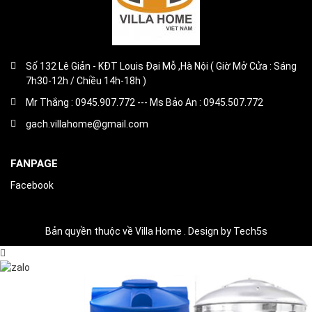
Số 132 Lê Giản - KĐT Louis Đại Mỗ ,Hà Nội ( Giờ Mở Cửa : Sáng
7h30-12h / Chiều 14h-18h )
Mr Thắng : 0945.907.772 --- Ms Bảo An : 0945.507.772
gach.villahome@gmail.com
FANPAGE
Facebook
Bản quyền thuộc về Villa Home . Design by Tech5s