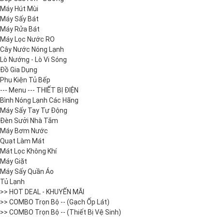
Máy Hút Mùi
Máy Sấy Bát
Máy Rửa Bát
Máy Lọc Nước RO
Cây Nước Nóng Lạnh
Lò Nướng - Lò Vi Sóng
Đồ Gia Dụng
Phụ Kiện Tủ Bếp
--- Menu --- THIẾT BỊ ĐIỆN
Bình Nóng Lạnh Các Hãng
Máy Sấy Tay Tự Động
Đèn Sưởi Nhà Tắm
Máy Bơm Nước
Quạt Làm Mát
Mát Lọc Không Khí
Máy Giặt
Máy Sấy Quần Áo
Tủ Lạnh
>> HOT DEAL - KHUYẾN MÃI
>> COMBO Trọn Bộ -- (Gạch Ốp Lát)
>> COMBO Trọn Bộ -- (Thiết Bị Vệ Sinh)