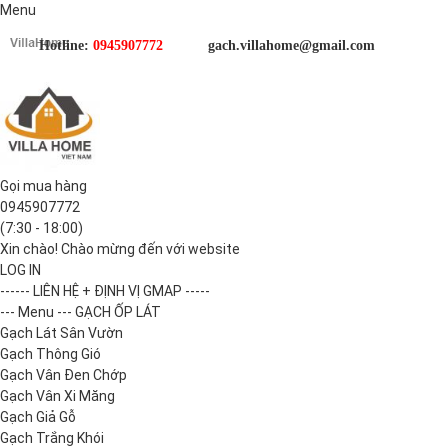
Menu
Hotline:
0945907772
gach.villahome@gmail.com
Gọi mua hàng
0945907772
(7:30 - 18:00)
Xin chào! Chào mừng đến với website
LOG IN
------ LIÊN HỆ + ĐỊNH VỊ GMAP -----
--- Menu --- GẠCH ỐP LÁT
Gạch Lát Sân Vườn
Gạch Thông Gió
Gạch Vân Đen Chớp
Gạch Vân Xi Măng
Gạch Giả Gỗ
Gạch Trắng Khói