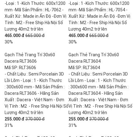
-Loại : 1 -Kích Thước: 600x1200
-Loại : 1 -Kích Thước: 600x1200
mm -Mã Sản Phẩm : HL-7062 -
mm -Mã Sản Phẩm : HL-7054 -
Xuất Xứ : Made in Ấn Độ -Đơn Vị
Xuất Xứ : Made in Ấn Độ -Đơn Vị
Tính : M2 - Free Ship Hà Nội Số
Tính : M2 - Free Ship Hà Nội Số
Lượng 40m2 trở lên
Lượng 40m2 trở lên
465.000 đ
665.000 đ
465.000 đ
665.000 đ
30%
30%
Gạch Thẻ Trang Trí 30x60
Gạch Thẻ Trang Trí 30x60
Dacera RLT3606
Dacera RLT3604
Mã SP: RLT3606
Mã SP: RLT3604
- Chất Liệu : Semi Porcelain 3D
- Chất Liệu : Semi Porcelain 3D
Lồi Lõm - Loại : 1 - Kích Thước
Lồi Lõm - Loại : 1 - Kích Thước
: 300x600 mm - Mã Sản Phẩm :
: 300x600 mm - Mã Sản Phẩm :
Dacera RLT3606 - Hãng Sản
Dacera RLT3604 - Hãng Sản
Xuất : Dacera - Việt Nam - Đơn
Xuất : Dacera - Việt Nam - Đơn
Vị Tính : M2 - Free Ship Hà Nội Số
Vị Tính : M2 - Free Ship Hà Nội Số
Lượng 40m2 trở lên
Lượng 40m2 trở lên
255.000 đ
370.000 đ
255.000 đ
370.000 đ
31%
31%