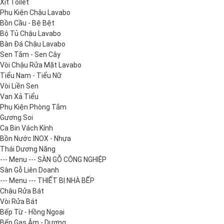
Xịt Toilet
Phụ Kiện Chậu Lavabo
Bồn Cầu - Bệ Bệt
Bộ Tủ Chậu Lavabo
Bàn Đá Chậu Lavabo
Sen Tắm - Sen Cây
Vòi Chậu Rửa Mặt Lavabo
Tiểu Nam - Tiểu Nữ
Vòi Liền Sen
Van Xả Tiểu
Phụ Kiện Phòng Tắm
Gương Soi
Ca Bin Vách Kính
Bồn Nước INOX - Nhựa
Thái Dương Năng
--- Menu --- SÀN GỖ CÔNG NGHIỆP
Sàn Gỗ Liên Doanh
--- Menu --- THIẾT BỊ NHÀ BẾP
Chậu Rửa Bát
Vòi Rửa Bát
Bếp Từ - Hồng Ngoại
Bếp Gas Âm - Dương