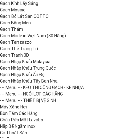
Gạch Kính Lấy Sáng
Gạch Mosaic
Gạch Đỏ Lát Sân COTTO
Gạch Bông Men
Gạch Thảm
Gạch Made in Việt Nam (80 Hãng)
Gạch Terrzazzo
Gạch Thẻ Trang Trí
Gạch Tranh 3D
Gạch Nhập Khẩu Malaysia
Gạch Nhập Khẩu Trung Quốc
Gạch Nhập Khẩu Ấn Độ
Gạch Nhập Khẩu Tây Ban Nha
--- Menu --- KEO THI CÔNG GẠCH - KE NHỰA
--- Menu --- NGÓI LỢP CÁC HÃNG
--- Menu --- THIẾT BỊ VỆ SINH
Máy Xông Hơi
Bồn Tắm Các Hãng
Chậu Rửa Mặt Lavabo
Nắp Bể Ngầm inox
Ga Thoát Sàn