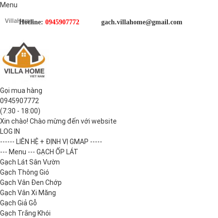
Menu
Hotline:
0945907772
gach.villahome@gmail.com
Gọi mua hàng
0945907772
(7:30 - 18:00)
Xin chào! Chào mừng đến với website
LOG IN
------ LIÊN HỆ + ĐỊNH VỊ GMAP -----
--- Menu --- GẠCH ỐP LÁT
Gạch Lát Sân Vườn
Gạch Thông Gió
Gạch Vân Đen Chớp
Gạch Vân Xi Măng
Gạch Giả Gỗ
Gạch Trắng Khói