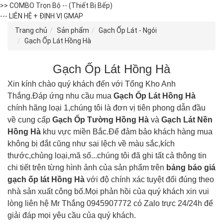
>> COMBO Trọn Bộ -- (Thiết Bị Bếp)
--- LIÊN HỆ + ĐỊNH VỊ GMAP
Trang chủ
Sản phẩm
Gạch Ốp Lát - Ngói
Gạch Ốp Lát Hồng Hà
Gạch Ốp Lát Hồng Hà
Xin kính chào quý khách đến với Tổng Kho Anh
Thắng.Đáp ứng nhu cầu mua
Gạch Ốp Lát Hồng Hà
chính hãng loại 1,chúng tôi là đơn vị tiên phong dẫn đầu
về cung cấp
Gạch Ốp Tường
Hồng Hà
và
Gạch Lát Nền
Hồng Hà
khu vực miền Bắc.Để đảm bảo khách hàng mua
không bị đắt cũng như sai lệch về màu sắc,kích
thước,chủng loại,mã số...chúng tôi đã ghi tất cả thông tin
chi tiết trên từng hình ảnh của sản phẩm trên
bảng báo giá
gạch ốp lát
Hồng Hà
với độ chính xác tuyệt đối đúng theo
nhà sản xuất công bố.Mọi phản hồi của quý khách xin vui
lòng liên hệ Mr Thắng 0945907772 có Zalo trực 24/24h để
giải đáp mọi yêu cầu của quý khách.