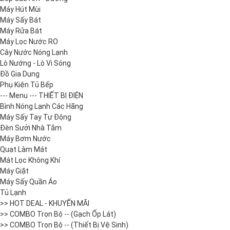
Máy Hút Mùi
Máy Sấy Bát
Máy Rửa Bát
Máy Lọc Nước RO
Cây Nước Nóng Lạnh
Lò Nướng - Lò Vi Sóng
Đồ Gia Dụng
Phụ Kiện Tủ Bếp
--- Menu --- THIẾT BỊ ĐIỆN
Bình Nóng Lạnh Các Hãng
Máy Sấy Tay Tự Động
Đèn Sưởi Nhà Tắm
Máy Bơm Nước
Quạt Làm Mát
Mát Lọc Không Khí
Máy Giặt
Máy Sấy Quần Áo
Tủ Lạnh
>> HOT DEAL - KHUYẾN MÃI
>> COMBO Trọn Bộ -- (Gạch Ốp Lát)
>> COMBO Trọn Bộ -- (Thiết Bị Vệ Sinh)