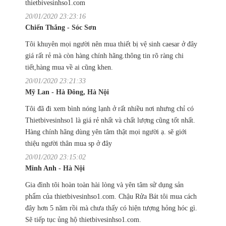
thietbivesinhso1.com
20/01/2020 23:23:16
Chiến Thắng - Sóc Sơn
Tôi khuyên mọi người nên mua thiết bị vệ sinh caesar ở đây
giá rất rẻ mà còn hàng chính hãng.thông tin rõ ràng chi
tiết,hàng mua về ai cũng khen.
20/01/2020 23:21:33
Mỹ Lan - Hà Đông, Hà Nội
Tôi đã đi xem bình nóng lạnh ở rất nhiều nơi nhưng chỉ có
Thietbivesinhso1 là giá rẻ nhất và chất lượng cũng tốt nhất.
Hàng chính hãng dùng yên tâm thật mọi người ạ. sẽ giới
thiệu người thân mua sp ở đây
20/01/2020 23:15:02
Minh Anh - Hà Nội
Gia đình tôi hoàn toàn hài lòng và yên tâm sử dụng sản
phẩm của thietbivesinhso1.com. Chậu Rửa Bát tôi mua cách
đây hơn 5 năm rồi mà chưa thấy có hiện tượng hỏng hóc gì.
Sẽ tiếp tục ủng hộ thietbivesinhso1.com.