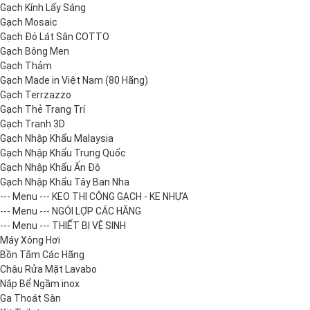
Gạch Kính Lấy Sáng
Gạch Mosaic
Gạch Đỏ Lát Sân COTTO
Gạch Bông Men
Gạch Thảm
Gạch Made in Việt Nam (80 Hãng)
Gạch Terrzazzo
Gạch Thẻ Trang Trí
Gạch Tranh 3D
Gạch Nhập Khẩu Malaysia
Gạch Nhập Khẩu Trung Quốc
Gạch Nhập Khẩu Ấn Độ
Gạch Nhập Khẩu Tây Ban Nha
--- Menu --- KEO THI CÔNG GẠCH - KE NHỰA
--- Menu --- NGÓI LỢP CÁC HÃNG
--- Menu --- THIẾT BỊ VỆ SINH
Máy Xông Hơi
Bồn Tắm Các Hãng
Chậu Rửa Mặt Lavabo
Nắp Bể Ngầm inox
Ga Thoát Sàn