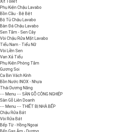
Xịt Toilet
Phụ Kiện Chậu Lavabo
Bồn Cầu - Bệ Bệt
Bộ Tủ Chậu Lavabo
Bàn Đá Chậu Lavabo
Sen Tắm - Sen Cây
Vòi Chậu Rửa Mặt Lavabo
Tiểu Nam - Tiểu Nữ
Vòi Liền Sen
Van Xả Tiểu
Phụ Kiện Phòng Tắm
Gương Soi
Ca Bin Vách Kính
Bồn Nước INOX - Nhựa
Thái Dương Năng
--- Menu --- SÀN GỖ CÔNG NGHIỆP
Sàn Gỗ Liên Doanh
--- Menu --- THIẾT BỊ NHÀ BẾP
Chậu Rửa Bát
Vòi Rửa Bát
Bếp Từ - Hồng Ngoại
Bếp Gas Âm - Dương