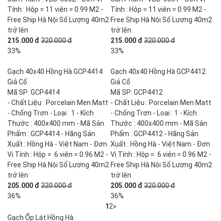
Tính : Hộp = 11 viên = 0.99 M2 -
Tính : Hộp = 11 viên = 0.99 M2 -
Free Ship Hà Nội Số Lượng 40m2
Free Ship Hà Nội Số Lượng 40m2
trở lên
trở lên
215.000 đ
320.000 đ
215.000 đ
320.000 đ
33%
33%
Gạch 40x40 Hồng Hà GCP4414
Gạch 40x40 Hồng Hà GCP4412
Giả Cổ
Giả Cổ
Mã SP: GCP4414
Mã SP: GCP4412
- Chất Liệu : Porcelain Men Matt
- Chất Liệu : Porcelain Men Matt
- Chống Trơn - Loại : 1 - Kích
- Chống Trơn - Loại : 1 - Kích
Thước : 400x400 mm - Mã Sản
Thước : 400x400 mm - Mã Sản
Phẩm : GCP4414 - Hãng Sản
Phẩm : GCP4412 - Hãng Sản
Xuất : Hồng Hà - Việt Nam - Đơn
Xuất : Hồng Hà - Việt Nam - Đơn
Vị Tính : Hộp = 6 viên = 0.96 M2 -
Vị Tính : Hộp = 6 viên = 0.96 M2 -
Free Ship Hà Nội Số Lượng 40m2
Free Ship Hà Nội Số Lượng 40m2
trở lên
trở lên
205.000 đ
320.000 đ
205.000 đ
320.000 đ
36%
36%
1
2
»
Gạch Ốp Lát Hồng Hà