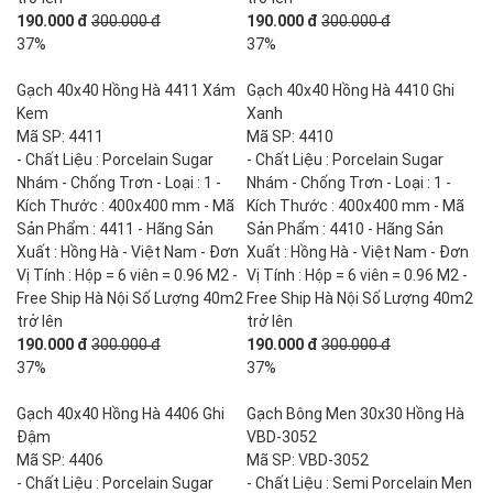
190.000 đ
300.000 đ
190.000 đ
300.000 đ
37%
37%
Gạch 40x40 Hồng Hà 4411 Xám
Gạch 40x40 Hồng Hà 4410 Ghi
Kem
Xanh
Mã SP: 4411
Mã SP: 4410
- Chất Liệu : Porcelain Sugar
- Chất Liệu : Porcelain Sugar
Nhám - Chống Trơn - Loại : 1 -
Nhám - Chống Trơn - Loại : 1 -
Kích Thước : 400x400 mm - Mã
Kích Thước : 400x400 mm - Mã
Sản Phẩm : 4411 - Hãng Sản
Sản Phẩm : 4410 - Hãng Sản
Xuất : Hồng Hà - Việt Nam - Đơn
Xuất : Hồng Hà - Việt Nam - Đơn
Vị Tính : Hộp = 6 viên = 0.96 M2 -
Vị Tính : Hộp = 6 viên = 0.96 M2 -
Free Ship Hà Nội Số Lượng 40m2
Free Ship Hà Nội Số Lượng 40m2
trở lên
trở lên
190.000 đ
300.000 đ
190.000 đ
300.000 đ
37%
37%
Gạch 40x40 Hồng Hà 4406 Ghi
Gạch Bông Men 30x30 Hồng Hà
Đậm
VBD-3052
Mã SP: 4406
Mã SP: VBD-3052
- Chất Liệu : Porcelain Sugar
- Chất Liệu : Semi Porcelain Men