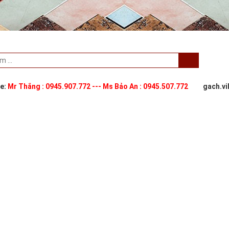
ne:
Mr Thắng : 0945.907.772 --- Ms Bảo An : 0945.507.772
gach.v