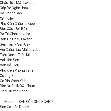
Chậu Rửa Mặt Lavabo
Nắp Bể Ngầm inox
Ga Thoát Sàn
Xịt Toilet
Phụ Kiện Chậu Lavabo
Bồn Cầu - Bệ Bệt
Bộ Tủ Chậu Lavabo
Bàn Đá Chậu Lavabo
Sen Tắm - Sen Cây
Vòi Chậu Rửa Mặt Lavabo
Tiểu Nam - Tiểu Nữ
Vòi Liền Sen
Van Xả Tiểu
Phụ Kiện Phòng Tắm
Gương Soi
Ca Bin Vách Kính
Bồn Nước INOX - Nhựa
Thái Dương Năng
--- Menu --- SÀN GỖ CÔNG NGHIỆP
Sàn Gỗ Liên Doanh