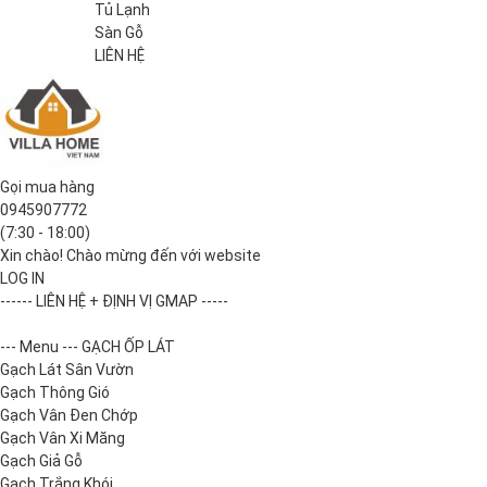
Tủ Lạnh
Sàn Gỗ
LIÊN HỆ
Gọi mua hàng
0945907772
(7:30 - 18:00)
Xin chào! Chào mừng đến với website
LOG IN
------ LIÊN HỆ + ĐỊNH VỊ GMAP -----
--- Menu --- GẠCH ỐP LÁT
Gạch Lát Sân Vườn
Gạch Thông Gió
Gạch Vân Đen Chớp
Gạch Vân Xi Măng
Gạch Giả Gỗ
Gạch Trắng Khói