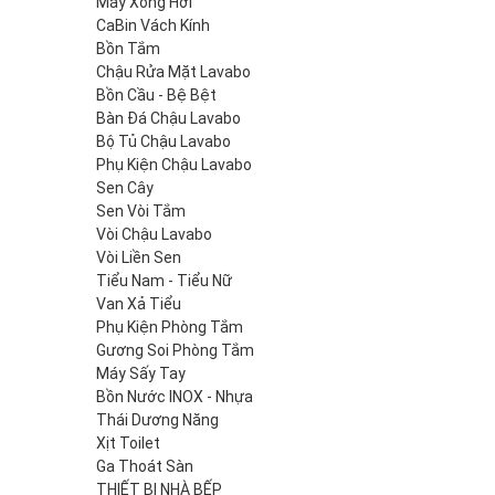
Máy Xông Hơi
CaBin Vách Kính
Bồn Tắm
Chậu Rửa Mặt Lavabo
Bồn Cầu - Bệ Bệt
Bàn Đá Chậu Lavabo
Bộ Tủ Chậu Lavabo
Phụ Kiện Chậu Lavabo
Sen Cây
Sen Vòi Tắm
Vòi Chậu Lavabo
Vòi Liền Sen
Tiểu Nam - Tiểu Nữ
Van Xả Tiểu
Phụ Kiện Phòng Tắm
Gương Soi Phòng Tắm
Máy Sấy Tay
Bồn Nước INOX - Nhựa
Thái Dương Năng
Xịt Toilet
Ga Thoát Sàn
THIẾT BỊ NHÀ BẾP