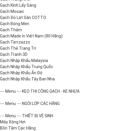
Gạch Kính Lấy Sáng
Gạch Mosaic
Gạch Đỏ Lát Sân COTTO
Gạch Bông Men
Gạch Thảm
Gạch Made in Việt Nam (80 Hãng)
Gạch Terrzazzo
Gạch Thẻ Trang Trí
Gạch Tranh 3D
Gạch Nhập Khẩu Malaysia
Gạch Nhập Khẩu Trung Quốc
Gạch Nhập Khẩu Ấn Độ
Gạch Nhập Khẩu Tây Ban Nha
--- Menu --- KEO THI CÔNG GẠCH - KE NHỰA
--- Menu --- NGÓI LỢP CÁC HÃNG
--- Menu --- THIẾT BỊ VỆ SINH
Máy Xông Hơi
Bồn Tắm Các Hãng