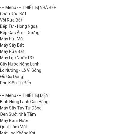
--- Menu --- THIẾT BỊ NHÀ BẾP
Chậu Rửa Bát
Vòi Rửa Bát
Bếp Từ - Hồng Ngoại
Bếp Gas Âm - Dương
Máy Hút Mùi
Máy Sấy Bát
Máy Rửa Bát
Máy Lọc Nước RO
Cây Nước Nóng Lạnh
Lò Nướng - Lò Vi Sóng
Đồ Gia Dụng
Phụ Kiện Tủ Bếp
--- Menu --- THIẾT BỊ ĐIỆN
Bình Nóng Lạnh Các Hãng
Máy Sấy Tay Tự Động
Đèn Sưởi Nhà Tắm
Máy Bơm Nước
Quạt Làm Mát
Mát Lọc Không Khí