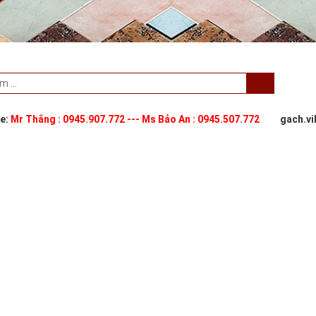
ne:
Mr Thắng : 0945.907.772 --- Ms Bảo An : 0945.507.772
gach.v