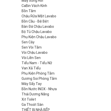
Máy Xông Hơi
CaBin Vách Kính
Bồn Tắm
Chậu Rửa Mặt Lavabo
Bồn Cầu - Bệ Bệt
Bàn Đá Chậu Lavabo
Bộ Tủ Chậu Lavabo
Phụ Kiện Chậu Lavabo
Sen Cây
Sen Vòi Tắm
Vòi Chậu Lavabo
Vòi Liền Sen
Tiểu Nam - Tiểu Nữ
Van Xả Tiểu
Phụ Kiện Phòng Tắm
Gương Soi Phòng Tắm
Máy Sấy Tay
Bồn Nước INOX - Nhựa
Thái Dương Năng
Xịt Toilet
Ga Thoát Sàn
THIẾT BỊ NHÀ BẾP