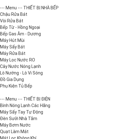
--- Menu --- THIẾT BỊ NHÀ BẾP
Chậu Rửa Bát
Vòi Rửa Bát
Bếp Từ - Hồng Ngoại
Bếp Gas Âm - Dương
Máy Hút Mùi
Máy Sấy Bát
Máy Rửa Bát
Máy Lọc Nước RO
Cây Nước Nóng Lạnh
Lò Nướng - Lò Vi Sóng
Đồ Gia Dụng
Phụ Kiện Tủ Bếp
--- Menu --- THIẾT BỊ ĐIỆN
Bình Nóng Lạnh Các Hãng
Máy Sấy Tay Tự Động
Đèn Sưởi Nhà Tắm
Máy Bơm Nước
Quạt Làm Mát
Mát Lọc Không Khí