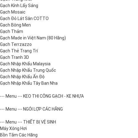
Gạch Kính Lấy Sáng
Gạch Mosaic
Gạch Đỏ Lát Sân COTTO
Gạch Bông Men
Gạch Thảm
Gạch Made in Việt Nam (80 Hãng)
Gạch Terrzazzo
Gạch Thẻ Trang Trí
Gạch Tranh 3D
Gạch Nhập Khẩu Malaysia
Gạch Nhập Khẩu Trung Quốc
Gạch Nhập Khẩu Ấn Độ
Gạch Nhập Khẩu Tây Ban Nha
--- Menu --- KEO THI CÔNG GẠCH - KE NHỰA
--- Menu --- NGÓI LỢP CÁC HÃNG
--- Menu --- THIẾT BỊ VỆ SINH
Máy Xông Hơi
Bồn Tắm Các Hãng