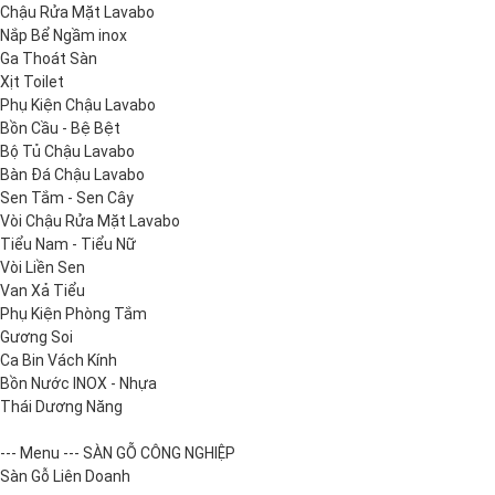
Chậu Rửa Mặt Lavabo
Nắp Bể Ngầm inox
Ga Thoát Sàn
Xịt Toilet
Phụ Kiện Chậu Lavabo
Bồn Cầu - Bệ Bệt
Bộ Tủ Chậu Lavabo
Bàn Đá Chậu Lavabo
Sen Tắm - Sen Cây
Vòi Chậu Rửa Mặt Lavabo
Tiểu Nam - Tiểu Nữ
Vòi Liền Sen
Van Xả Tiểu
Phụ Kiện Phòng Tắm
Gương Soi
Ca Bin Vách Kính
Bồn Nước INOX - Nhựa
Thái Dương Năng
--- Menu --- SÀN GỖ CÔNG NGHIỆP
Sàn Gỗ Liên Doanh