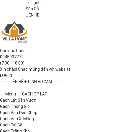
Tủ Lạnh
Sàn Gỗ
LIÊN HỆ
Gọi mua hàng
0945907772
(7:30 - 18:00)
Xin chào! Chào mừng đến với website
LOG IN
------ LIÊN HỆ + ĐỊNH VỊ GMAP -----
--- Menu --- GẠCH ỐP LÁT
Gạch Lát Sân Vườn
Gạch Thông Gió
Gạch Vân Đen Chớp
Gạch Vân Xi Măng
Gạch Giả Gỗ
Gạch Trắng Khói