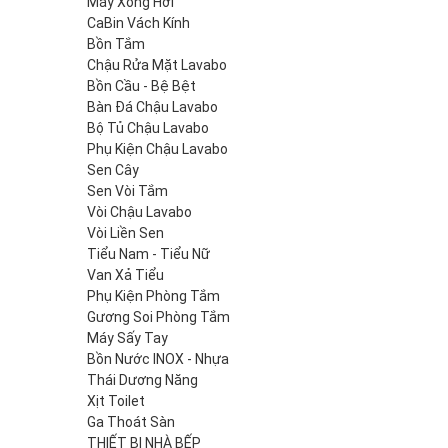
Máy Xông Hơi
CaBin Vách Kính
Bồn Tắm
Chậu Rửa Mặt Lavabo
Bồn Cầu - Bệ Bệt
Bàn Đá Chậu Lavabo
Bộ Tủ Chậu Lavabo
Phụ Kiện Chậu Lavabo
Sen Cây
Sen Vòi Tắm
Vòi Chậu Lavabo
Vòi Liền Sen
Tiểu Nam - Tiểu Nữ
Van Xả Tiểu
Phụ Kiện Phòng Tắm
Gương Soi Phòng Tắm
Máy Sấy Tay
Bồn Nước INOX - Nhựa
Thái Dương Năng
Xịt Toilet
Ga Thoát Sàn
THIẾT BỊ NHÀ BẾP