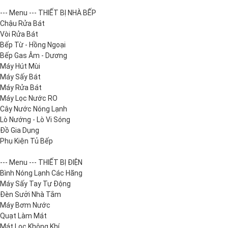
--- Menu --- THIẾT BỊ NHÀ BẾP
Chậu Rửa Bát
Vòi Rửa Bát
Bếp Từ - Hồng Ngoại
Bếp Gas Âm - Dương
Máy Hút Mùi
Máy Sấy Bát
Máy Rửa Bát
Máy Lọc Nước RO
Cây Nước Nóng Lạnh
Lò Nướng - Lò Vi Sóng
Đồ Gia Dụng
Phụ Kiện Tủ Bếp
--- Menu --- THIẾT BỊ ĐIỆN
Bình Nóng Lạnh Các Hãng
Máy Sấy Tay Tự Động
Đèn Sưởi Nhà Tắm
Máy Bơm Nước
Quạt Làm Mát
Mát Lọc Không Khí