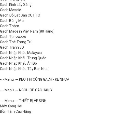
Gạch Kính Lấy Sáng
Gạch Mosaic
Gạch Đỏ Lát Sân COTTO
Gạch Bông Men
Gạch Thảm
Gạch Made in Việt Nam (80 Hãng)
Gạch Terrzazzo
Gạch Thẻ Trang Trí
Gạch Tranh 3D
Gạch Nhập Khẩu Malaysia
Gạch Nhập Khẩu Trung Quốc
Gạch Nhập Khẩu Ấn Độ
Gạch Nhập Khẩu Tây Ban Nha
--- Menu --- KEO THI CÔNG GẠCH - KE NHỰA
--- Menu --- NGÓI LỢP CÁC HÃNG
--- Menu --- THIẾT BỊ VỆ SINH
Máy Xông Hơi
Bồn Tắm Các Hãng