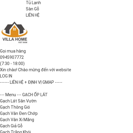
Tủ Lạnh
Sàn Gỗ
LIÊN HỆ
Gọi mua hàng
0945907772
(7:30 - 18:00)
Xin chào! Chào mừng đến với website
LOG IN
------ LIÊN HỆ + ĐỊNH VỊ GMAP -----
--- Menu --- GẠCH ỐP LÁT
Gạch Lát Sân Vườn
Gạch Thông Gió
Gạch Vân Đen Chớp
Gạch Vân Xi Măng
Gạch Giả Gỗ
Gạch Trắng Khói