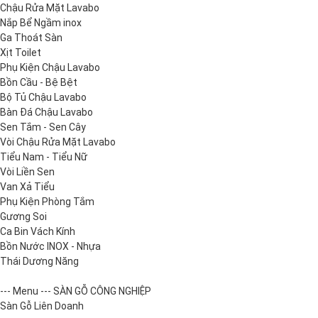
Chậu Rửa Mặt Lavabo
Nắp Bể Ngầm inox
Ga Thoát Sàn
Xịt Toilet
Phụ Kiện Chậu Lavabo
Bồn Cầu - Bệ Bệt
Bộ Tủ Chậu Lavabo
Bàn Đá Chậu Lavabo
Sen Tắm - Sen Cây
Vòi Chậu Rửa Mặt Lavabo
Tiểu Nam - Tiểu Nữ
Vòi Liền Sen
Van Xả Tiểu
Phụ Kiện Phòng Tắm
Gương Soi
Ca Bin Vách Kính
Bồn Nước INOX - Nhựa
Thái Dương Năng
--- Menu --- SÀN GỖ CÔNG NGHIỆP
Sàn Gỗ Liên Doanh