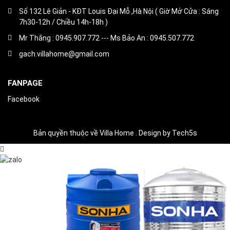
Số 132 Lê Giản - KĐT Louis Đại Mỗ ,Hà Nội ( Giờ Mở Cửa : Sáng
7h30-12h / Chiều 14h-18h )
Mr Thắng : 0945.907.772 --- Ms Bảo An : 0945.507.772
gach.villahome@gmail.com
FANPAGE
Facebook
Bản quyền thuộc về Villa Home . Design by Tech5s