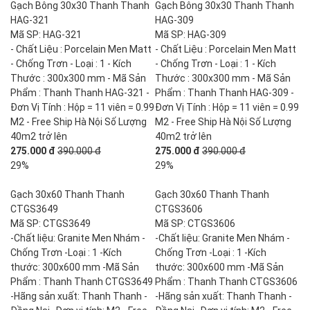
Gạch Bông 30x30 Thanh Thanh
Gạch Bông 30x30 Thanh Thanh
HAG-321
HAG-309
Mã SP: HAG-321
Mã SP: HAG-309
- Chất Liệu : Porcelain Men Matt
- Chất Liệu : Porcelain Men Matt
- Chống Trơn - Loại : 1 - Kích
- Chống Trơn - Loại : 1 - Kích
Thước : 300x300 mm - Mã Sản
Thước : 300x300 mm - Mã Sản
Phẩm : Thanh Thanh HAG-321 -
Phẩm : Thanh Thanh HAG-309 -
Đơn Vị Tính : Hộp = 11 viên = 0.99
Đơn Vị Tính : Hộp = 11 viên = 0.99
M2 - Free Ship Hà Nội Số Lượng
M2 - Free Ship Hà Nội Số Lượng
40m2 trở lên
40m2 trở lên
275.000 đ
390.000 đ
275.000 đ
390.000 đ
29%
29%
Gạch 30x60 Thanh Thanh
Gạch 30x60 Thanh Thanh
CTGS3649
CTGS3606
Mã SP: CTGS3649
Mã SP: CTGS3606
-Chất liệu: Granite Men Nhám -
-Chất liệu: Granite Men Nhám -
Chống Trơn -Loại : 1 -Kích
Chống Trơn -Loại : 1 -Kích
thước: 300x600 mm -Mã Sản
thước: 300x600 mm -Mã Sản
Phẩm : Thanh Thanh CTGS3649
Phẩm : Thanh Thanh CTGS3606
-Hãng sản xuất: Thanh Thanh -
-Hãng sản xuất: Thanh Thanh -