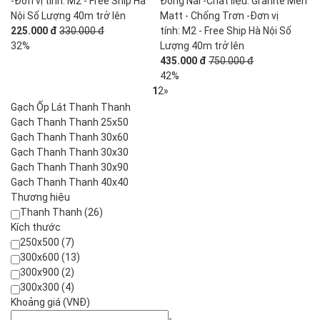
-Đơn vị tính: M2 - Free Ship Hà
Đồng Nai -Chất liệu: Granite Men
Nội Số Lượng 40m trở lên
Matt - Chống Trơn -Đơn vị
225.000 đ
330.000 đ
tính: M2 - Free Ship Hà Nội Số
32%
Lượng 40m trở lên
435.000 đ
750.000 đ
42%
1
2
»
Gạch Ốp Lát Thanh Thanh
Gạch Thanh Thanh 25x50
Gạch Thanh Thanh 30x60
Gạch Thanh Thanh 30x30
Gạch Thanh Thanh 30x90
Gạch Thanh Thanh 40x40
Thương hiệu
Thanh Thanh (26)
Kích thước
250x500 (7)
300x600 (13)
300x900 (2)
300x300 (4)
Khoảng giá (VNĐ)
-