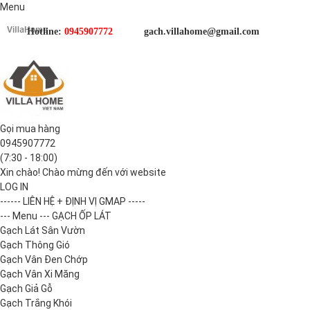
Menu
Hotline:
0945907772
gach.villahome@gmail.com
Gọi mua hàng
0945907772
(7:30 - 18:00)
Xin chào! Chào mừng đến với website
LOG IN
------ LIÊN HỆ + ĐỊNH VỊ GMAP -----
--- Menu --- GẠCH ỐP LÁT
Gạch Lát Sân Vườn
Gạch Thông Gió
Gạch Vân Đen Chớp
Gạch Vân Xi Măng
Gạch Giả Gỗ
Gạch Trắng Khói