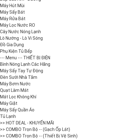
Máy Hút Mùi
Máy Sấy Bát
Máy Rửa Bát
Máy Lọc Nước RO
Cây Nước Nóng Lạnh
Lò Nướng - Lò Vi Sóng
Đồ Gia Dụng
Phụ Kiện Tủ Bếp
--- Menu --- THIẾT BỊ ĐIỆN
Bình Nóng Lạnh Các Hãng
Máy Sấy Tay Tự Động
Đèn Sưởi Nhà Tắm
Máy Bơm Nước
Quạt Làm Mát
Mát Lọc Không Khí
Máy Giặt
Máy Sấy Quần Áo
Tủ Lạnh
>> HOT DEAL - KHUYẾN MÃI
>> COMBO Trọn Bộ -- (Gạch Ốp Lát)
>> COMBO Trọn Bộ -- (Thiết Bị Vệ Sinh)