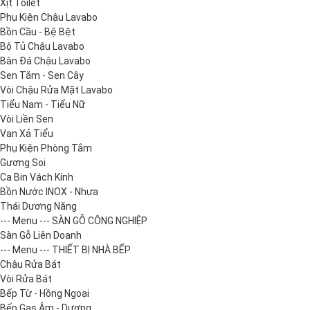
Xịt Toilet
Phụ Kiện Chậu Lavabo
Bồn Cầu - Bệ Bệt
Bộ Tủ Chậu Lavabo
Bàn Đá Chậu Lavabo
Sen Tắm - Sen Cây
Vòi Chậu Rửa Mặt Lavabo
Tiểu Nam - Tiểu Nữ
Vòi Liền Sen
Van Xả Tiểu
Phụ Kiện Phòng Tắm
Gương Soi
Ca Bin Vách Kính
Bồn Nước INOX - Nhựa
Thái Dương Năng
--- Menu --- SÀN GỖ CÔNG NGHIỆP
Sàn Gỗ Liên Doanh
--- Menu --- THIẾT BỊ NHÀ BẾP
Chậu Rửa Bát
Vòi Rửa Bát
Bếp Từ - Hồng Ngoại
Bếp Gas Âm - Dương