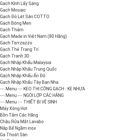
Gạch Kính Lấy Sáng
Gạch Mosaic
Gạch Đỏ Lát Sân COTTO
Gạch Bông Men
Gạch Thảm
Gạch Made in Việt Nam (80 Hãng)
Gạch Terrzazzo
Gạch Thẻ Trang Trí
Gạch Tranh 3D
Gạch Nhập Khẩu Malaysia
Gạch Nhập Khẩu Trung Quốc
Gạch Nhập Khẩu Ấn Độ
Gạch Nhập Khẩu Tây Ban Nha
--- Menu --- KEO THI CÔNG GẠCH - KE NHỰA
--- Menu --- NGÓI LỢP CÁC HÃNG
--- Menu --- THIẾT BỊ VỆ SINH
Máy Xông Hơi
Bồn Tắm Các Hãng
Chậu Rửa Mặt Lavabo
Nắp Bể Ngầm inox
Ga Thoát Sàn