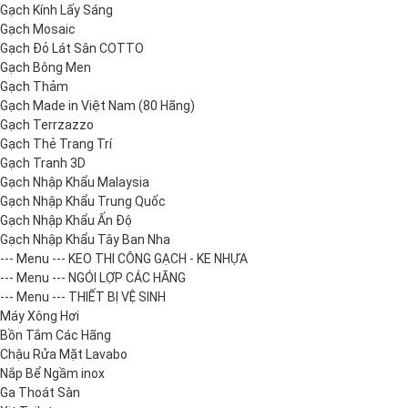
Gạch Kính Lấy Sáng
Gạch Mosaic
Gạch Đỏ Lát Sân COTTO
Gạch Bông Men
Gạch Thảm
Gạch Made in Việt Nam (80 Hãng)
Gạch Terrzazzo
Gạch Thẻ Trang Trí
Gạch Tranh 3D
Gạch Nhập Khẩu Malaysia
Gạch Nhập Khẩu Trung Quốc
Gạch Nhập Khẩu Ấn Độ
Gạch Nhập Khẩu Tây Ban Nha
--- Menu --- KEO THI CÔNG GẠCH - KE NHỰA
--- Menu --- NGÓI LỢP CÁC HÃNG
--- Menu --- THIẾT BỊ VỆ SINH
Máy Xông Hơi
Bồn Tắm Các Hãng
Chậu Rửa Mặt Lavabo
Nắp Bể Ngầm inox
Ga Thoát Sàn