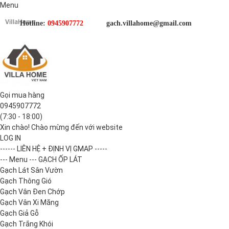
Menu
Hotline:
0945907772
gach.villahome@gmail.com
Gọi mua hàng
0945907772
(7:30 - 18:00)
Xin chào! Chào mừng đến với website
LOG IN
------ LIÊN HỆ + ĐỊNH VỊ GMAP -----
--- Menu --- GẠCH ỐP LÁT
Gạch Lát Sân Vườn
Gạch Thông Gió
Gạch Vân Đen Chớp
Gạch Vân Xi Măng
Gạch Giả Gỗ
Gạch Trắng Khói