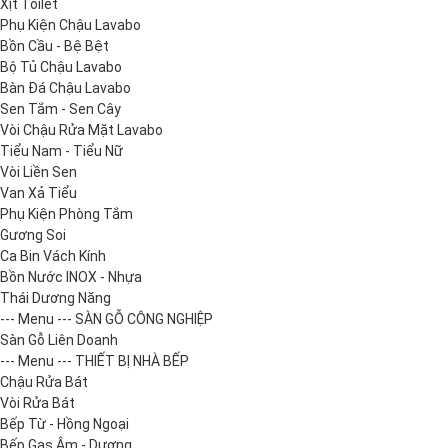
Xịt Toilet
Phụ Kiện Chậu Lavabo
Bồn Cầu - Bệ Bệt
Bộ Tủ Chậu Lavabo
Bàn Đá Chậu Lavabo
Sen Tắm - Sen Cây
Vòi Chậu Rửa Mặt Lavabo
Tiểu Nam - Tiểu Nữ
Vòi Liền Sen
Van Xả Tiểu
Phụ Kiện Phòng Tắm
Gương Soi
Ca Bin Vách Kính
Bồn Nước INOX - Nhựa
Thái Dương Năng
--- Menu --- SÀN GỖ CÔNG NGHIỆP
Sàn Gỗ Liên Doanh
--- Menu --- THIẾT BỊ NHÀ BẾP
Chậu Rửa Bát
Vòi Rửa Bát
Bếp Từ - Hồng Ngoại
Bếp Gas Âm - Dương