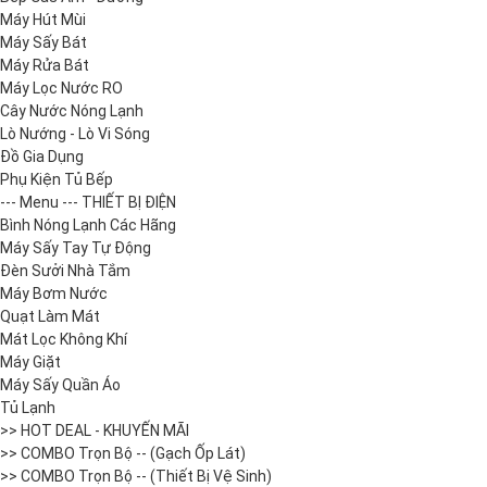
Máy Hút Mùi
Máy Sấy Bát
Máy Rửa Bát
Máy Lọc Nước RO
Cây Nước Nóng Lạnh
Lò Nướng - Lò Vi Sóng
Đồ Gia Dụng
Phụ Kiện Tủ Bếp
--- Menu --- THIẾT BỊ ĐIỆN
Bình Nóng Lạnh Các Hãng
Máy Sấy Tay Tự Động
Đèn Sưởi Nhà Tắm
Máy Bơm Nước
Quạt Làm Mát
Mát Lọc Không Khí
Máy Giặt
Máy Sấy Quần Áo
Tủ Lạnh
>> HOT DEAL - KHUYẾN MÃI
>> COMBO Trọn Bộ -- (Gạch Ốp Lát)
>> COMBO Trọn Bộ -- (Thiết Bị Vệ Sinh)