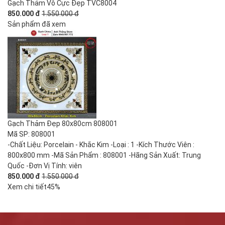
Gạch Thảm Vô Cực Đẹp TVC8004
850.000 đ
1.550.000 đ
Sản phẩm đã xem
Gạch Thảm Đẹp 80x80cm 808001
Mã SP: 808001
-Chất Liệu: Porcelain - Khắc Kim -Loại : 1 -Kích Thước Viên :
800x800 mm -Mã Sản Phẩm : 808001 -Hãng Sản Xuất: Trung
Quốc -Đơn Vị Tính: viên
850.000 đ
1.550.000 đ
Xem chi tiết
45%