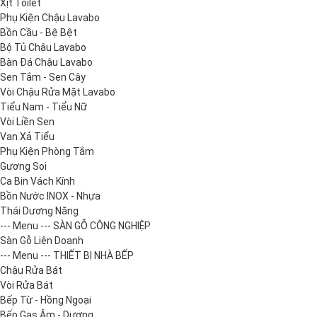
Xịt Toilet
Phụ Kiện Chậu Lavabo
Bồn Cầu - Bệ Bệt
Bộ Tủ Chậu Lavabo
Bàn Đá Chậu Lavabo
Sen Tắm - Sen Cây
Vòi Chậu Rửa Mặt Lavabo
Tiểu Nam - Tiểu Nữ
Vòi Liền Sen
Van Xả Tiểu
Phụ Kiện Phòng Tắm
Gương Soi
Ca Bin Vách Kính
Bồn Nước INOX - Nhựa
Thái Dương Năng
--- Menu --- SÀN GỖ CÔNG NGHIỆP
Sàn Gỗ Liên Doanh
--- Menu --- THIẾT BỊ NHÀ BẾP
Chậu Rửa Bát
Vòi Rửa Bát
Bếp Từ - Hồng Ngoại
Bếp Gas Âm - Dương