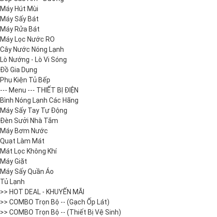
Máy Hút Mùi
Máy Sấy Bát
Máy Rửa Bát
Máy Lọc Nước RO
Cây Nước Nóng Lạnh
Lò Nướng - Lò Vi Sóng
Đồ Gia Dụng
Phụ Kiện Tủ Bếp
--- Menu --- THIẾT BỊ ĐIỆN
Bình Nóng Lạnh Các Hãng
Máy Sấy Tay Tự Động
Đèn Sưởi Nhà Tắm
Máy Bơm Nước
Quạt Làm Mát
Mát Lọc Không Khí
Máy Giặt
Máy Sấy Quần Áo
Tủ Lạnh
>> HOT DEAL - KHUYẾN MÃI
>> COMBO Trọn Bộ -- (Gạch Ốp Lát)
>> COMBO Trọn Bộ -- (Thiết Bị Vệ Sinh)