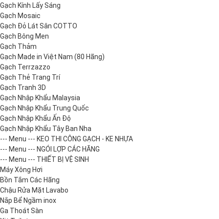
Gạch Kính Lấy Sáng
Gạch Mosaic
Gạch Đỏ Lát Sân COTTO
Gạch Bông Men
Gạch Thảm
Gạch Made in Việt Nam (80 Hãng)
Gạch Terrzazzo
Gạch Thẻ Trang Trí
Gạch Tranh 3D
Gạch Nhập Khẩu Malaysia
Gạch Nhập Khẩu Trung Quốc
Gạch Nhập Khẩu Ấn Độ
Gạch Nhập Khẩu Tây Ban Nha
--- Menu --- KEO THI CÔNG GẠCH - KE NHỰA
--- Menu --- NGÓI LỢP CÁC HÃNG
--- Menu --- THIẾT BỊ VỆ SINH
Máy Xông Hơi
Bồn Tắm Các Hãng
Chậu Rửa Mặt Lavabo
Nắp Bể Ngầm inox
Ga Thoát Sàn