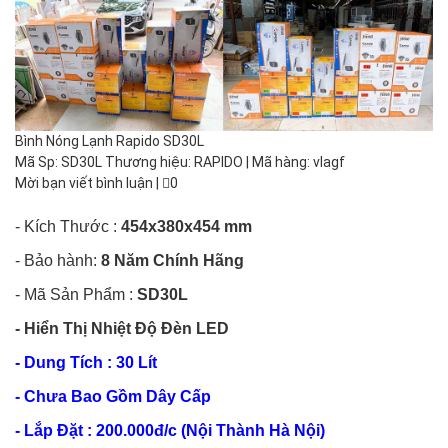
Bình Nóng Lạnh Rapido SD30L
Mã Sp: SD30L Thương hiệu: RAPIDO | Mã hàng: vlagf
Mời bạn viết bình luận
|
0
- Kích Thước :
454x380x454 mm
- Bảo hành:
8 Năm Chính Hãng
- Mã Sản Phẩm :
SD30L
- Hiển Thị Nhiệt Độ Đèn LED
- Dung Tích : 30 Lít
-
Chưa Bao Gồm Dây Cấp
-
Lắp Đặt : 200.000đ/c (Nội Thành Hà Nội)