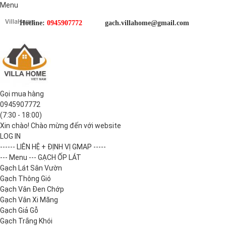
Menu
Hotline:
0945907772
gach.villahome@gmail.com
Gọi mua hàng
0945907772
(7:30 - 18:00)
Xin chào! Chào mừng đến với website
LOG IN
------ LIÊN HỆ + ĐỊNH VỊ GMAP -----
--- Menu --- GẠCH ỐP LÁT
Gạch Lát Sân Vườn
Gạch Thông Gió
Gạch Vân Đen Chớp
Gạch Vân Xi Măng
Gạch Giả Gỗ
Gạch Trắng Khói