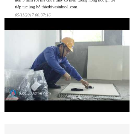
hơn 5 năm rồi mà chưa thấy có hiện tượng hỏng hóc gì. Sẽ
tiếp tục ủng hộ thietbivesinhso1.com.
05/11/2017 00:37:16