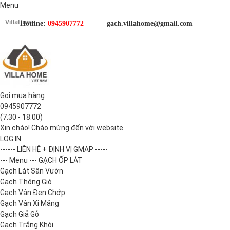
Menu
Hotline:
0945907772
gach.villahome@gmail.com
Gọi mua hàng
0945907772
(7:30 - 18:00)
Xin chào! Chào mừng đến với website
LOG IN
------ LIÊN HỆ + ĐỊNH VỊ GMAP -----
--- Menu --- GẠCH ỐP LÁT
Gạch Lát Sân Vườn
Gạch Thông Gió
Gạch Vân Đen Chớp
Gạch Vân Xi Măng
Gạch Giả Gỗ
Gạch Trắng Khói