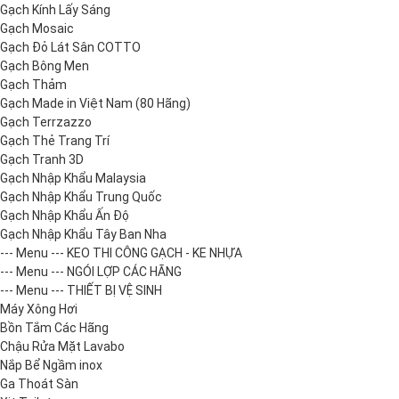
Gạch Kính Lấy Sáng
Gạch Mosaic
Gạch Đỏ Lát Sân COTTO
Gạch Bông Men
Gạch Thảm
Gạch Made in Việt Nam (80 Hãng)
Gạch Terrzazzo
Gạch Thẻ Trang Trí
Gạch Tranh 3D
Gạch Nhập Khẩu Malaysia
Gạch Nhập Khẩu Trung Quốc
Gạch Nhập Khẩu Ấn Độ
Gạch Nhập Khẩu Tây Ban Nha
--- Menu --- KEO THI CÔNG GẠCH - KE NHỰA
--- Menu --- NGÓI LỢP CÁC HÃNG
--- Menu --- THIẾT BỊ VỆ SINH
Máy Xông Hơi
Bồn Tắm Các Hãng
Chậu Rửa Mặt Lavabo
Nắp Bể Ngầm inox
Ga Thoát Sàn