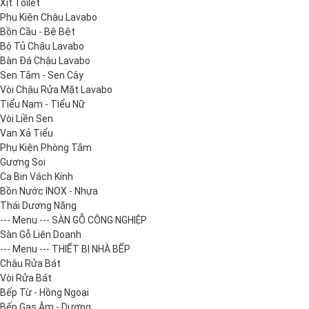
Xịt Toilet
Phụ Kiện Chậu Lavabo
Bồn Cầu - Bệ Bệt
Bộ Tủ Chậu Lavabo
Bàn Đá Chậu Lavabo
Sen Tắm - Sen Cây
Vòi Chậu Rửa Mặt Lavabo
Tiểu Nam - Tiểu Nữ
Vòi Liền Sen
Van Xả Tiểu
Phụ Kiện Phòng Tắm
Gương Soi
Ca Bin Vách Kính
Bồn Nước INOX - Nhựa
Thái Dương Năng
--- Menu --- SÀN GỖ CÔNG NGHIỆP
Sàn Gỗ Liên Doanh
--- Menu --- THIẾT BỊ NHÀ BẾP
Chậu Rửa Bát
Vòi Rửa Bát
Bếp Từ - Hồng Ngoại
Bếp Gas Âm - Dương