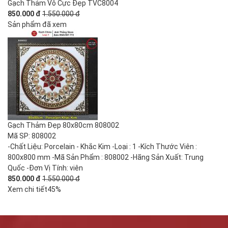
Gạch Thảm Vô Cực Đẹp TVC8004
850.000 đ
1.550.000 đ
Sản phẩm đã xem
Gạch Thảm Đẹp 80x80cm 808002
Mã SP: 808002
-Chất Liệu: Porcelain - Khắc Kim -Loại : 1 -Kích Thước Viên :
800x800 mm -Mã Sản Phẩm : 808002 -Hãng Sản Xuất: Trung
Quốc -Đơn Vị Tính: viên
850.000 đ
1.550.000 đ
Xem chi tiết
45%