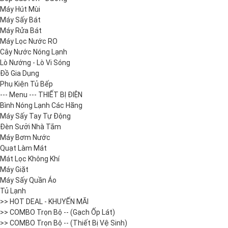
Máy Hút Mùi
Máy Sấy Bát
Máy Rửa Bát
Máy Lọc Nước RO
Cây Nước Nóng Lạnh
Lò Nướng - Lò Vi Sóng
Đồ Gia Dụng
Phụ Kiện Tủ Bếp
--- Menu --- THIẾT BỊ ĐIỆN
Bình Nóng Lạnh Các Hãng
Máy Sấy Tay Tự Động
Đèn Sưởi Nhà Tắm
Máy Bơm Nước
Quạt Làm Mát
Mát Lọc Không Khí
Máy Giặt
Máy Sấy Quần Áo
Tủ Lạnh
>> HOT DEAL - KHUYẾN MÃI
>> COMBO Trọn Bộ -- (Gạch Ốp Lát)
>> COMBO Trọn Bộ -- (Thiết Bị Vệ Sinh)