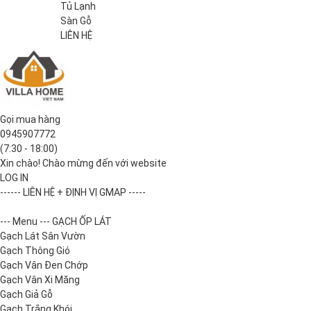
Tủ Lạnh
Sàn Gỗ
LIÊN HỆ
Gọi mua hàng
0945907772
(7:30 - 18:00)
Xin chào! Chào mừng đến với website
LOG IN
------ LIÊN HỆ + ĐỊNH VỊ GMAP -----
--- Menu --- GẠCH ỐP LÁT
Gạch Lát Sân Vườn
Gạch Thông Gió
Gạch Vân Đen Chớp
Gạch Vân Xi Măng
Gạch Giả Gỗ
Gạch Trắng Khói