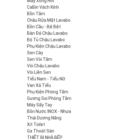
Máy Xông Hơi
CaBin Vách Kính
Bồn Tắm
Chậu Rửa Mặt Lavabo
Bồn Cầu - Bệ Bệt
Bàn Đá Chậu Lavabo
Bộ Tủ Chậu Lavabo
Phụ Kiện Chậu Lavabo
Sen Cây
Sen Vòi Tắm
Vòi Chậu Lavabo
Vòi Liền Sen
Tiểu Nam - Tiểu Nữ
Van Xả Tiểu
Phụ Kiện Phòng Tắm
Gương Soi Phòng Tắm
Máy Sấy Tay
Bồn Nước INOX - Nhựa
Thái Dương Năng
Xịt Toilet
Ga Thoát Sàn
THIẾT BỊ NHÀ BẾP