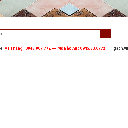
ne:
Mr Thắng : 0945.907.772 --- Ms Bảo An : 0945.507.772
gach.v