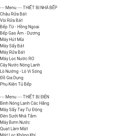
--- Menu --- THIẾT BỊ NHÀ BẾP
Chậu Rửa Bát
Vòi Rửa Bát
Bếp Từ - Hồng Ngoại
Bếp Gas Âm - Dương
Máy Hút Mùi
Máy Sấy Bát
Máy Rửa Bát
Máy Lọc Nước RO
Cây Nước Nóng Lạnh
Lò Nướng - Lò Vi Sóng
Đồ Gia Dụng
Phụ Kiện Tủ Bếp
--- Menu --- THIẾT BỊ ĐIỆN
Bình Nóng Lạnh Các Hãng
Máy Sấy Tay Tự Động
Đèn Sưởi Nhà Tắm
Máy Bơm Nước
Quạt Làm Mát
Mát Lọc Không Khí