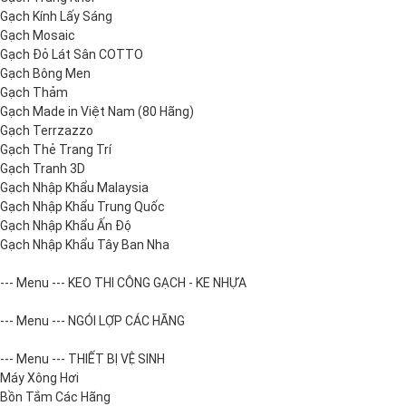
Gạch Kính Lấy Sáng
Gạch Mosaic
Gạch Đỏ Lát Sân COTTO
Gạch Bông Men
Gạch Thảm
Gạch Made in Việt Nam (80 Hãng)
Gạch Terrzazzo
Gạch Thẻ Trang Trí
Gạch Tranh 3D
Gạch Nhập Khẩu Malaysia
Gạch Nhập Khẩu Trung Quốc
Gạch Nhập Khẩu Ấn Độ
Gạch Nhập Khẩu Tây Ban Nha
--- Menu --- KEO THI CÔNG GẠCH - KE NHỰA
--- Menu --- NGÓI LỢP CÁC HÃNG
--- Menu --- THIẾT BỊ VỆ SINH
Máy Xông Hơi
Bồn Tắm Các Hãng