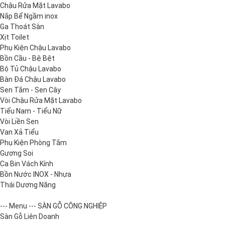
Chậu Rửa Mặt Lavabo
Nắp Bể Ngầm inox
Ga Thoát Sàn
Xịt Toilet
Phụ Kiện Chậu Lavabo
Bồn Cầu - Bệ Bệt
Bộ Tủ Chậu Lavabo
Bàn Đá Chậu Lavabo
Sen Tắm - Sen Cây
Vòi Chậu Rửa Mặt Lavabo
Tiểu Nam - Tiểu Nữ
Vòi Liền Sen
Van Xả Tiểu
Phụ Kiện Phòng Tắm
Gương Soi
Ca Bin Vách Kính
Bồn Nước INOX - Nhựa
Thái Dương Năng
--- Menu --- SÀN GỖ CÔNG NGHIỆP
Sàn Gỗ Liên Doanh