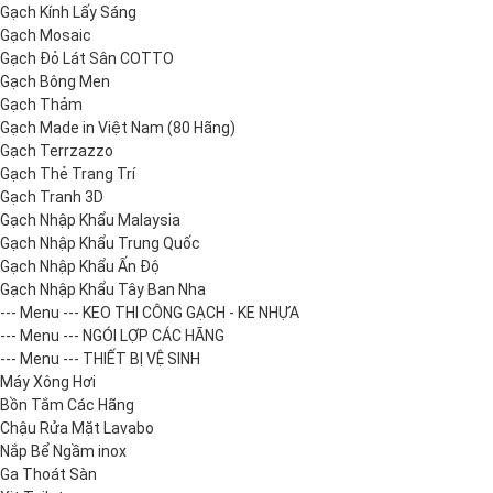
Gạch Kính Lấy Sáng
Gạch Mosaic
Gạch Đỏ Lát Sân COTTO
Gạch Bông Men
Gạch Thảm
Gạch Made in Việt Nam (80 Hãng)
Gạch Terrzazzo
Gạch Thẻ Trang Trí
Gạch Tranh 3D
Gạch Nhập Khẩu Malaysia
Gạch Nhập Khẩu Trung Quốc
Gạch Nhập Khẩu Ấn Độ
Gạch Nhập Khẩu Tây Ban Nha
--- Menu --- KEO THI CÔNG GẠCH - KE NHỰA
--- Menu --- NGÓI LỢP CÁC HÃNG
--- Menu --- THIẾT BỊ VỆ SINH
Máy Xông Hơi
Bồn Tắm Các Hãng
Chậu Rửa Mặt Lavabo
Nắp Bể Ngầm inox
Ga Thoát Sàn