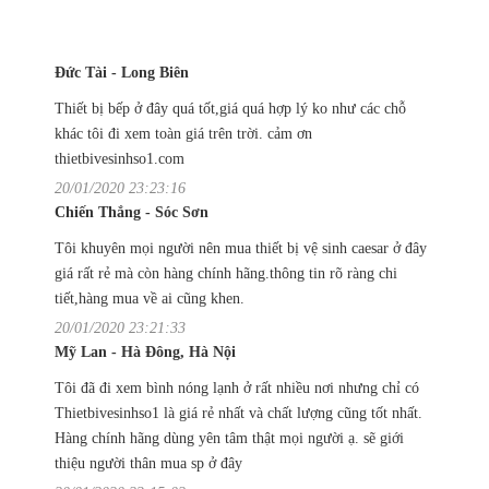
Đức Tài - Long Biên
Thiết bị bếp ở đây quá tốt,giá quá hợp lý ko như các chỗ
khác tôi đi xem toàn giá trên trời. cảm ơn
thietbivesinhso1.com
20/01/2020 23:23:16
Chiến Thắng - Sóc Sơn
Tôi khuyên mọi người nên mua thiết bị vệ sinh caesar ở đây
giá rất rẻ mà còn hàng chính hãng.thông tin rõ ràng chi
tiết,hàng mua về ai cũng khen.
20/01/2020 23:21:33
Mỹ Lan - Hà Đông, Hà Nội
Tôi đã đi xem bình nóng lạnh ở rất nhiều nơi nhưng chỉ có
Thietbivesinhso1 là giá rẻ nhất và chất lượng cũng tốt nhất.
Hàng chính hãng dùng yên tâm thật mọi người ạ. sẽ giới
thiệu người thân mua sp ở đây