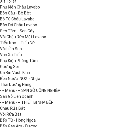
Xịt Toilet
Phụ Kiện Chậu Lavabo
Bồn Cầu - Bệ Bệt
Bộ Tủ Chậu Lavabo
Bàn Đá Chậu Lavabo
Sen Tắm - Sen Cây
Vòi Chậu Rửa Mặt Lavabo
Tiểu Nam - Tiểu Nữ
Vòi Liền Sen
Van Xả Tiểu
Phụ Kiện Phòng Tắm
Gương Soi
Ca Bin Vách Kính
Bồn Nước INOX - Nhựa
Thái Dương Năng
--- Menu --- SÀN GỖ CÔNG NGHIỆP
Sàn Gỗ Liên Doanh
--- Menu --- THIẾT BỊ NHÀ BẾP
Chậu Rửa Bát
Vòi Rửa Bát
Bếp Từ - Hồng Ngoại
Bếp Gas Âm - Dương