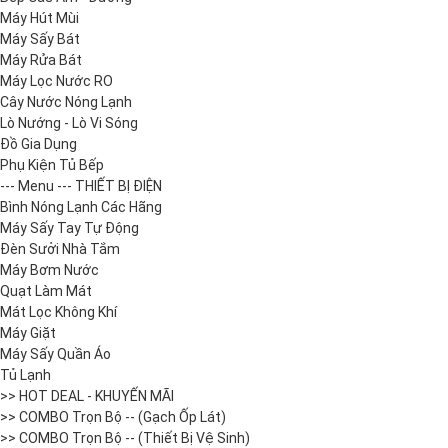
Máy Hút Mùi
Máy Sấy Bát
Máy Rửa Bát
Máy Lọc Nước RO
Cây Nước Nóng Lạnh
Lò Nướng - Lò Vi Sóng
Đồ Gia Dụng
Phụ Kiện Tủ Bếp
--- Menu --- THIẾT BỊ ĐIỆN
Bình Nóng Lạnh Các Hãng
Máy Sấy Tay Tự Động
Đèn Sưởi Nhà Tắm
Máy Bơm Nước
Quạt Làm Mát
Mát Lọc Không Khí
Máy Giặt
Máy Sấy Quần Áo
Tủ Lạnh
>> HOT DEAL - KHUYẾN MÃI
>> COMBO Trọn Bộ -- (Gạch Ốp Lát)
>> COMBO Trọn Bộ -- (Thiết Bị Vệ Sinh)