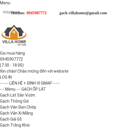
Menu
Hotline:
0945907772
gach.villahome@gmail.com
Gọi mua hàng
0945907772
(7:30 - 18:00)
Xin chào! Chào mừng đến với website
LOG IN
------ LIÊN HỆ + ĐỊNH VỊ GMAP -----
--- Menu --- GẠCH ỐP LÁT
Gạch Lát Sân Vườn
Gạch Thông Gió
Gạch Vân Đen Chớp
Gạch Vân Xi Măng
Gạch Giả Gỗ
Gạch Trắng Khói