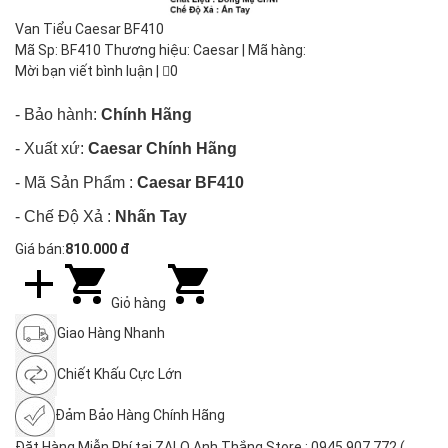
Van Tiểu Caesar BF410
Mã Sp: BF410 Thương hiệu: Caesar | Mã hàng:
Mời bạn viết bình luận
|
0
- Bảo hành:
Chính Hãng
- Xuất xứ:
Caesar Chính Hãng
- Mã Sản Phẩm :
Caesar BF410
- Chế Độ Xả :
Nhấn Tay
Giá bán:
810.000 đ
Giỏ hàng
Giao Hàng Nhanh
Chiết Khấu Cực Lớn
Đảm Bảo Hàng Chính Hãng
Đặt Hàng Miễn Phí tại ZALO Anh Thắng Store : 0945.907.772 (