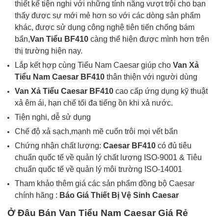
thiết kế tiện nghi với những tính năng vượt trội cho bạn
thấy được sự mới mẻ hơn so với các dòng sản phẩm
khác, được sử dụng công nghệ tiên tiến chống bám
bẩn,
Van Tiểu BF410
càng thể hiện được mình hơn trên
thị trường hiện nay.
Lắp kết hợp cùng Tiểu Nam Caesar giúp cho
Van Xả
Tiểu Nam Caesar BF410
thân thiện với người dùng
Van Xả Tiểu Caesar BF410
cao cấp ứng dụng kỹ thuật
xả êm ái, hạn chế tối đa tiếng ồn khi xả nước.
Tiện nghi, dễ sử dụng
Chế độ xả sạch,mạnh mẽ cuốn trôi mọi vết bẩn
Chứng nhận chất lượng:
Caesar BF410
có đủ t
iêu
chuẩn quốc tế về quản lý chất lượng ISO-9001 & Tiêu
chuẩn quốc tế về quản lý môi trường ISO-14001
Tham khảo thêm giá các sản phẩm đồng bộ Caesar
chính hãng :
Báo Giá
Thiết Bị Vệ Sinh
Caesar
Ở Đâu Bán Van Tiểu Nam Caesar Giá Rẻ