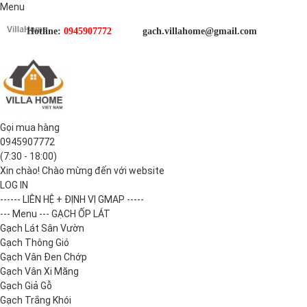
Menu
Hotline:
0945907772
gach.villahome@gmail.com
Gọi mua hàng
0945907772
(7:30 - 18:00)
Xin chào! Chào mừng đến với website
LOG IN
------ LIÊN HỆ + ĐỊNH VỊ GMAP -----
--- Menu --- GẠCH ỐP LÁT
Gạch Lát Sân Vườn
Gạch Thông Gió
Gạch Vân Đen Chớp
Gạch Vân Xi Măng
Gạch Giả Gỗ
Gạch Trắng Khói