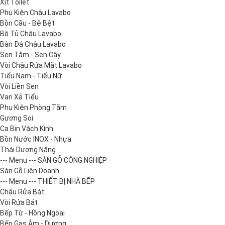
Xịt Toilet
Phụ Kiện Chậu Lavabo
Bồn Cầu - Bệ Bệt
Bộ Tủ Chậu Lavabo
Bàn Đá Chậu Lavabo
Sen Tắm - Sen Cây
Vòi Chậu Rửa Mặt Lavabo
Tiểu Nam - Tiểu Nữ
Vòi Liền Sen
Van Xả Tiểu
Phụ Kiện Phòng Tắm
Gương Soi
Ca Bin Vách Kính
Bồn Nước INOX - Nhựa
Thái Dương Năng
--- Menu --- SÀN GỖ CÔNG NGHIỆP
Sàn Gỗ Liên Doanh
--- Menu --- THIẾT BỊ NHÀ BẾP
Chậu Rửa Bát
Vòi Rửa Bát
Bếp Từ - Hồng Ngoại
Bếp Gas Âm - Dương