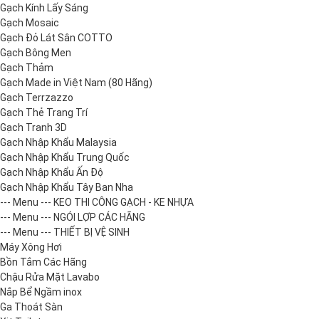
Gạch Kính Lấy Sáng
Gạch Mosaic
Gạch Đỏ Lát Sân COTTO
Gạch Bông Men
Gạch Thảm
Gạch Made in Việt Nam (80 Hãng)
Gạch Terrzazzo
Gạch Thẻ Trang Trí
Gạch Tranh 3D
Gạch Nhập Khẩu Malaysia
Gạch Nhập Khẩu Trung Quốc
Gạch Nhập Khẩu Ấn Độ
Gạch Nhập Khẩu Tây Ban Nha
--- Menu --- KEO THI CÔNG GẠCH - KE NHỰA
--- Menu --- NGÓI LỢP CÁC HÃNG
--- Menu --- THIẾT BỊ VỆ SINH
Máy Xông Hơi
Bồn Tắm Các Hãng
Chậu Rửa Mặt Lavabo
Nắp Bể Ngầm inox
Ga Thoát Sàn