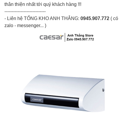
thân thiện nhất tới quý khách hàng !!!
----------------------------
- Liên hệ
TỔNG KHO ANH THẮNG
:
0945.907.772
( có
zalo - messenger... )