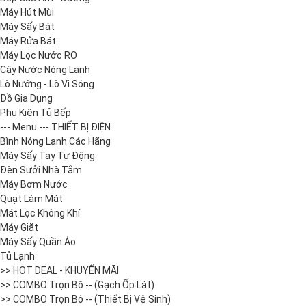
Máy Hút Mùi
Máy Sấy Bát
Máy Rửa Bát
Máy Lọc Nước RO
Cây Nước Nóng Lạnh
Lò Nướng - Lò Vi Sóng
Đồ Gia Dụng
Phụ Kiện Tủ Bếp
--- Menu --- THIẾT BỊ ĐIỆN
Bình Nóng Lạnh Các Hãng
Máy Sấy Tay Tự Động
Đèn Sưởi Nhà Tắm
Máy Bơm Nước
Quạt Làm Mát
Mát Lọc Không Khí
Máy Giặt
Máy Sấy Quần Áo
Tủ Lạnh
>> HOT DEAL - KHUYẾN MÃI
>> COMBO Trọn Bộ -- (Gạch Ốp Lát)
>> COMBO Trọn Bộ -- (Thiết Bị Vệ Sinh)