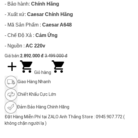
- Bảo hành:
Chính Hãng
- Xuất xứ:
Caesar Chính Hãng
- Mã Sản Phẩm :
Caesar A648
- Chế Độ Xả :
Cảm Ứng
- Nguồn :
AC 220v
Giá bán:
2.892.000 đ
3.499.000 đ
Giỏ hàng
Giao Hàng Nhanh
Chiết Khấu Cực Lớn
Đảm Bảo Hàng Chính Hãng
Đặt Hàng Miễn Phí tại ZALO Anh Thắng Store : 0945.907.772 (
không chặn người lạ )