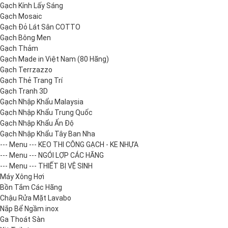
Gạch Kính Lấy Sáng
Gạch Mosaic
Gạch Đỏ Lát Sân COTTO
Gạch Bông Men
Gạch Thảm
Gạch Made in Việt Nam (80 Hãng)
Gạch Terrzazzo
Gạch Thẻ Trang Trí
Gạch Tranh 3D
Gạch Nhập Khẩu Malaysia
Gạch Nhập Khẩu Trung Quốc
Gạch Nhập Khẩu Ấn Độ
Gạch Nhập Khẩu Tây Ban Nha
--- Menu --- KEO THI CÔNG GẠCH - KE NHỰA
--- Menu --- NGÓI LỢP CÁC HÃNG
--- Menu --- THIẾT BỊ VỆ SINH
Máy Xông Hơi
Bồn Tắm Các Hãng
Chậu Rửa Mặt Lavabo
Nắp Bể Ngầm inox
Ga Thoát Sàn