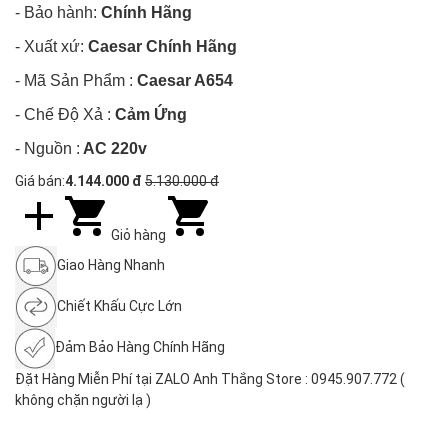
- Bảo hành:
Chính Hãng
- Xuất xứ:
Caesar Chính Hãng
- Mã Sản Phẩm :
Caesar A654
- Chế Độ Xả :
Cảm Ứng
- Nguồn :
AC 220v
Giá bán:
4.144.000 đ
5.130.000 đ
Giỏ hàng
Giao Hàng Nhanh
Chiết Khấu Cực Lớn
Đảm Bảo Hàng Chính Hãng
Đặt Hàng Miễn Phí tại ZALO Anh Thắng Store : 0945.907.772 (
không chặn người lạ )