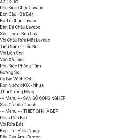
Xịt Toilet
Phụ Kiện Chậu Lavabo
Bồn Cầu - Bệ Bệt
Bộ Tủ Chậu Lavabo
Bàn Đá Chậu Lavabo
Sen Tắm - Sen Cây
Vòi Chậu Rửa Mặt Lavabo
Tiểu Nam - Tiểu Nữ
Vòi Liền Sen
Van Xả Tiểu
Phụ Kiện Phòng Tắm
Gương Soi
Ca Bin Vách Kính
Bồn Nước INOX - Nhựa
Thái Dương Năng
--- Menu --- SÀN GỖ CÔNG NGHIỆP
Sàn Gỗ Liên Doanh
--- Menu --- THIẾT BỊ NHÀ BẾP
Chậu Rửa Bát
Vòi Rửa Bát
Bếp Từ - Hồng Ngoại
Bếp Gas Âm - Dương