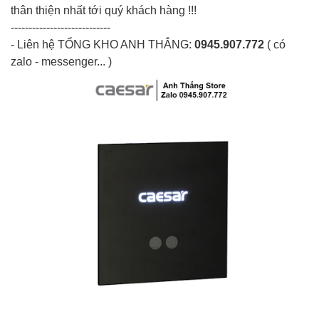
thân thiện nhất tới quý khách hàng !!!
----------------------------
- Liên hệ
TỔNG KHO ANH THẮNG
:
0945.907.772
( có
zalo - messenger... )