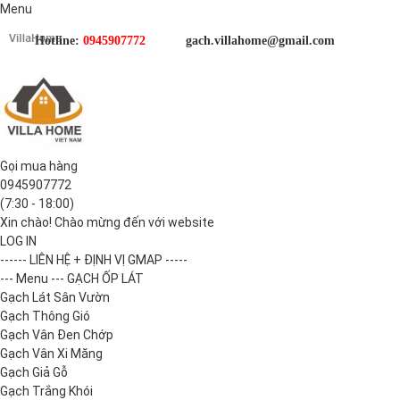
Menu
Hotline:
0945907772
gach.villahome@gmail.com
Gọi mua hàng
0945907772
(7:30 - 18:00)
Xin chào! Chào mừng đến với website
LOG IN
------ LIÊN HỆ + ĐỊNH VỊ GMAP -----
--- Menu --- GẠCH ỐP LÁT
Gạch Lát Sân Vườn
Gạch Thông Gió
Gạch Vân Đen Chớp
Gạch Vân Xi Măng
Gạch Giả Gỗ
Gạch Trắng Khói