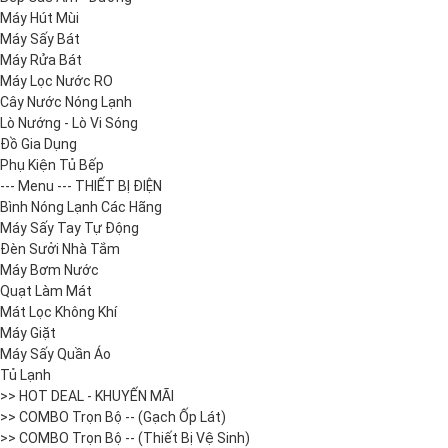
Máy Hút Mùi
Máy Sấy Bát
Máy Rửa Bát
Máy Lọc Nước RO
Cây Nước Nóng Lạnh
Lò Nướng - Lò Vi Sóng
Đồ Gia Dụng
Phụ Kiện Tủ Bếp
--- Menu --- THIẾT BỊ ĐIỆN
Bình Nóng Lạnh Các Hãng
Máy Sấy Tay Tự Động
Đèn Sưởi Nhà Tắm
Máy Bơm Nước
Quạt Làm Mát
Mát Lọc Không Khí
Máy Giặt
Máy Sấy Quần Áo
Tủ Lạnh
>> HOT DEAL - KHUYẾN MÃI
>> COMBO Trọn Bộ -- (Gạch Ốp Lát)
>> COMBO Trọn Bộ -- (Thiết Bị Vệ Sinh)