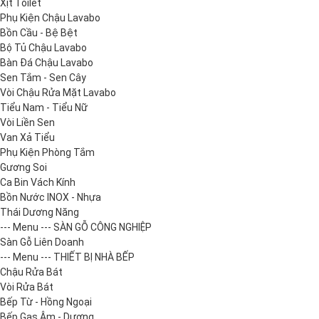
Xịt Toilet
Phụ Kiện Chậu Lavabo
Bồn Cầu - Bệ Bệt
Bộ Tủ Chậu Lavabo
Bàn Đá Chậu Lavabo
Sen Tắm - Sen Cây
Vòi Chậu Rửa Mặt Lavabo
Tiểu Nam - Tiểu Nữ
Vòi Liền Sen
Van Xả Tiểu
Phụ Kiện Phòng Tắm
Gương Soi
Ca Bin Vách Kính
Bồn Nước INOX - Nhựa
Thái Dương Năng
--- Menu --- SÀN GỖ CÔNG NGHIỆP
Sàn Gỗ Liên Doanh
--- Menu --- THIẾT BỊ NHÀ BẾP
Chậu Rửa Bát
Vòi Rửa Bát
Bếp Từ - Hồng Ngoại
Bếp Gas Âm - Dương