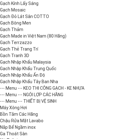
Gạch Kính Lấy Sáng
Gạch Mosaic
Gạch Đỏ Lát Sân COTTO
Gạch Bông Men
Gạch Thảm
Gạch Made in Việt Nam (80 Hãng)
Gạch Terrzazzo
Gạch Thẻ Trang Trí
Gạch Tranh 3D
Gạch Nhập Khẩu Malaysia
Gạch Nhập Khẩu Trung Quốc
Gạch Nhập Khẩu Ấn Độ
Gạch Nhập Khẩu Tây Ban Nha
--- Menu --- KEO THI CÔNG GẠCH - KE NHỰA
--- Menu --- NGÓI LỢP CÁC HÃNG
--- Menu --- THIẾT BỊ VỆ SINH
Máy Xông Hơi
Bồn Tắm Các Hãng
Chậu Rửa Mặt Lavabo
Nắp Bể Ngầm inox
Ga Thoát Sàn