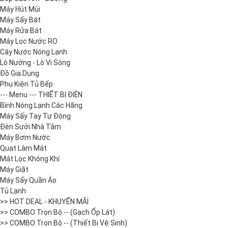
Máy Hút Mùi
Máy Sấy Bát
Máy Rửa Bát
Máy Lọc Nước RO
Cây Nước Nóng Lạnh
Lò Nướng - Lò Vi Sóng
Đồ Gia Dụng
Phụ Kiện Tủ Bếp
--- Menu --- THIẾT BỊ ĐIỆN
Bình Nóng Lạnh Các Hãng
Máy Sấy Tay Tự Động
Đèn Sưởi Nhà Tắm
Máy Bơm Nước
Quạt Làm Mát
Mát Lọc Không Khí
Máy Giặt
Máy Sấy Quần Áo
Tủ Lạnh
>> HOT DEAL - KHUYẾN MÃI
>> COMBO Trọn Bộ -- (Gạch Ốp Lát)
>> COMBO Trọn Bộ -- (Thiết Bị Vệ Sinh)