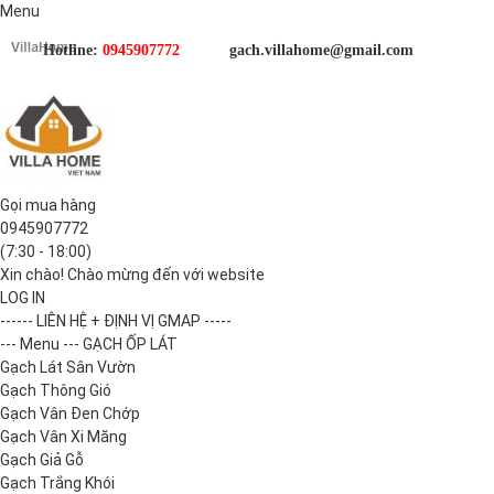
Menu
Hotline:
0945907772
gach.villahome@gmail.com
Gọi mua hàng
0945907772
(7:30 - 18:00)
Xin chào! Chào mừng đến với website
LOG IN
------ LIÊN HỆ + ĐỊNH VỊ GMAP -----
--- Menu --- GẠCH ỐP LÁT
Gạch Lát Sân Vườn
Gạch Thông Gió
Gạch Vân Đen Chớp
Gạch Vân Xi Măng
Gạch Giả Gỗ
Gạch Trắng Khói