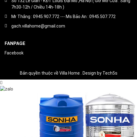
Số 132 Lê Giản - KĐT Louis Đại Mỗ ,Hà Nội ( Giờ Mở Cửa : Sáng
7h30-12h / Chiều 14h-18h )
Mr Thắng : 0945.907.772 --- Ms Bảo An : 0945.507.772
gach.villahome@gmail.com
FANPAGE
Facebook
Bản quyền thuộc về Villa Home . Design by Tech5s