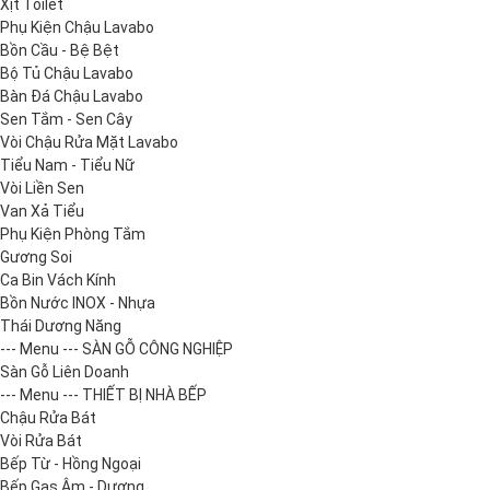
Xịt Toilet
Phụ Kiện Chậu Lavabo
Bồn Cầu - Bệ Bệt
Bộ Tủ Chậu Lavabo
Bàn Đá Chậu Lavabo
Sen Tắm - Sen Cây
Vòi Chậu Rửa Mặt Lavabo
Tiểu Nam - Tiểu Nữ
Vòi Liền Sen
Van Xả Tiểu
Phụ Kiện Phòng Tắm
Gương Soi
Ca Bin Vách Kính
Bồn Nước INOX - Nhựa
Thái Dương Năng
--- Menu --- SÀN GỖ CÔNG NGHIỆP
Sàn Gỗ Liên Doanh
--- Menu --- THIẾT BỊ NHÀ BẾP
Chậu Rửa Bát
Vòi Rửa Bát
Bếp Từ - Hồng Ngoại
Bếp Gas Âm - Dương