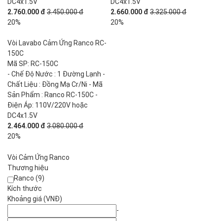
DC4x1.5V
DC4x1.5V
2.760.000 đ
3.450.000 đ
2.660.000 đ
3.325.000 đ
20%
20%
Vòi Lavabo Cảm Ứng Ranco RC-
150C
Mã SP: RC-150C
- Chế Độ Nước : 1 Đường Lạnh -
Chất Liệu : Đồng Mạ Cr/Ni - Mã
Sản Phẩm : Ranco RC-150C -
Điện Áp: 110V/220V hoặc
DC4x1.5V
2.464.000 đ
3.080.000 đ
20%
Vòi Cảm Ứng Ranco
Thương hiệu
Ranco (9)
Kích thước
Khoảng giá (VNĐ)
-