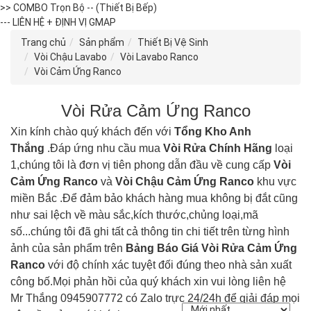
>> COMBO Trọn Bộ -- (Thiết Bị Bếp)
--- LIÊN HỆ + ĐỊNH VỊ GMAP
Trang chủ
Sản phẩm
Thiết Bị Vệ Sinh
Vòi Chậu Lavabo
Vòi Lavabo Ranco
Vòi Cảm Ứng Ranco
Vòi Rửa Cảm Ứng Ranco
Xin kính chào quý khách đến với
Tổng Kho Anh
Thắng
.Đáp ứng nhu cầu mua
Vòi Rửa
Chính Hãng
loại
1,chúng tôi là đơn vị tiên phong dẫn đầu về cung cấp
Vòi
Cảm Ứng Ranco
và
Vòi Chậu Cảm Ứng
Ranco
khu vực
miền Bắc .Để đảm bảo khách hàng mua không bị đắt cũng
như sai lệch về màu sắc,kích thước,chủng loại,mã
số...chúng tôi đã ghi tất cả thông tin chi tiết trên từng hình
ảnh của sản phẩm trên
Bảng Báo Giá
Vòi Rửa Cảm Ứng
Ranco
với độ chính xác tuyệt đối đúng theo nhà sản xuất
công bố.Mọi phản hồi của quý khách xin vui lòng liên hệ
Mr Thắng 0945907772 có Zalo trực 24/24h để giải đáp mọi