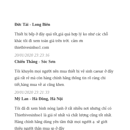
Đức Tài - Long Biên
Thiết bị bếp ở đây quá tốt,giá quá hợp lý ko như các chỗ
khác tôi đi xem toàn giá trên trời. cảm ơn
thietbivesinhso1.com
20/01/2020 23:23:16
Chiến Thắng - Sóc Sơn
Tôi khuyên mọi người nên mua thiết bị vệ sinh caesar ở đây
giá rất rẻ mà còn hàng chính hãng.thông tin rõ ràng chi
tiết,hàng mua về ai cũng khen.
20/01/2020 23:21:33
Mỹ Lan - Hà Đông, Hà Nội
Tôi đã đi xem bình nóng lạnh ở rất nhiều nơi nhưng chỉ có
Thietbivesinhso1 là giá rẻ nhất và chất lượng cũng tốt nhất.
Hàng chính hãng dùng yên tâm thật mọi người ạ. sẽ giới
thiệu người thân mua sp ở đây