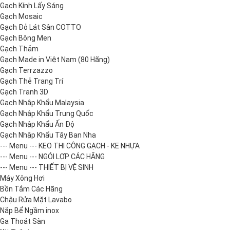
Gạch Kính Lấy Sáng
Gạch Mosaic
Gạch Đỏ Lát Sân COTTO
Gạch Bông Men
Gạch Thảm
Gạch Made in Việt Nam (80 Hãng)
Gạch Terrzazzo
Gạch Thẻ Trang Trí
Gạch Tranh 3D
Gạch Nhập Khẩu Malaysia
Gạch Nhập Khẩu Trung Quốc
Gạch Nhập Khẩu Ấn Độ
Gạch Nhập Khẩu Tây Ban Nha
--- Menu --- KEO THI CÔNG GẠCH - KE NHỰA
--- Menu --- NGÓI LỢP CÁC HÃNG
--- Menu --- THIẾT BỊ VỆ SINH
Máy Xông Hơi
Bồn Tắm Các Hãng
Chậu Rửa Mặt Lavabo
Nắp Bể Ngầm inox
Ga Thoát Sàn