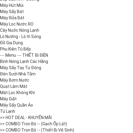
Máy Hút Mùi
Máy Sấy Bát
Máy Rửa Bát
Máy Lọc Nước RO
Cây Nước Nóng Lạnh
Lò Nướng - Lò Vi Sóng
Đồ Gia Dụng
Phụ Kiện Tủ Bếp
--- Menu --- THIẾT BỊ ĐIỆN
Bình Nóng Lạnh Các Hãng
Máy Sấy Tay Tự Động
Đèn Sưởi Nhà Tắm
Máy Bơm Nước
Quạt Làm Mát
Mát Lọc Không Khí
Máy Giặt
Máy Sấy Quần Áo
Tủ Lạnh
>> HOT DEAL - KHUYẾN MÃI
>> COMBO Trọn Bộ -- (Gạch Ốp Lát)
>> COMBO Trọn Bộ -- (Thiết Bị Vệ Sinh)