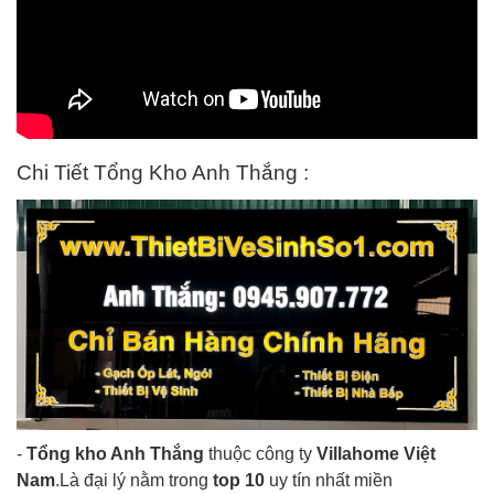
Chi Tiết Tổng Kho Anh Thắng :
-
Tổng kho Anh Thắng
thuộc công ty
Villahome Việt
Nam
.Là đại lý nằm trong
top 10
uy tín nhất miền