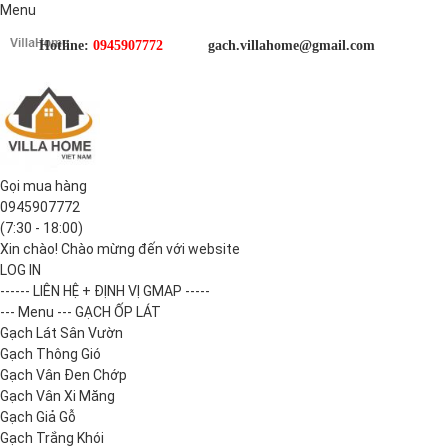
Menu
Hotline:
0945907772
gach.villahome@gmail.com
Gọi mua hàng
0945907772
(7:30 - 18:00)
Xin chào! Chào mừng đến với website
LOG IN
------ LIÊN HỆ + ĐỊNH VỊ GMAP -----
--- Menu --- GẠCH ỐP LÁT
Gạch Lát Sân Vườn
Gạch Thông Gió
Gạch Vân Đen Chớp
Gạch Vân Xi Măng
Gạch Giả Gỗ
Gạch Trắng Khói