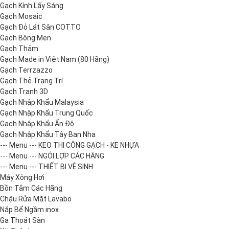
Gạch Kính Lấy Sáng
Gạch Mosaic
Gạch Đỏ Lát Sân COTTO
Gạch Bông Men
Gạch Thảm
Gạch Made in Việt Nam (80 Hãng)
Gạch Terrzazzo
Gạch Thẻ Trang Trí
Gạch Tranh 3D
Gạch Nhập Khẩu Malaysia
Gạch Nhập Khẩu Trung Quốc
Gạch Nhập Khẩu Ấn Độ
Gạch Nhập Khẩu Tây Ban Nha
--- Menu --- KEO THI CÔNG GẠCH - KE NHỰA
--- Menu --- NGÓI LỢP CÁC HÃNG
--- Menu --- THIẾT BỊ VỆ SINH
Máy Xông Hơi
Bồn Tắm Các Hãng
Chậu Rửa Mặt Lavabo
Nắp Bể Ngầm inox
Ga Thoát Sàn