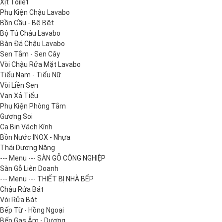
Xịt Toilet
Phụ Kiện Chậu Lavabo
Bồn Cầu - Bệ Bệt
Bộ Tủ Chậu Lavabo
Bàn Đá Chậu Lavabo
Sen Tắm - Sen Cây
Vòi Chậu Rửa Mặt Lavabo
Tiểu Nam - Tiểu Nữ
Vòi Liền Sen
Van Xả Tiểu
Phụ Kiện Phòng Tắm
Gương Soi
Ca Bin Vách Kính
Bồn Nước INOX - Nhựa
Thái Dương Năng
--- Menu --- SÀN GỖ CÔNG NGHIỆP
Sàn Gỗ Liên Doanh
--- Menu --- THIẾT BỊ NHÀ BẾP
Chậu Rửa Bát
Vòi Rửa Bát
Bếp Từ - Hồng Ngoại
Bếp Gas Âm - Dương