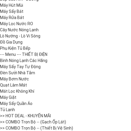
Máy Hút Mùi
Máy Sấy Bát
Máy Rửa Bát
Máy Lọc Nước RO
Cây Nước Nóng Lạnh
Lò Nướng - Lò Vi Sóng
Đồ Gia Dụng
Phụ Kiện Tủ Bếp
--- Menu --- THIẾT BỊ ĐIỆN
Bình Nóng Lạnh Các Hãng
Máy Sấy Tay Tự Động
Đèn Sưởi Nhà Tắm
Máy Bơm Nước
Quạt Làm Mát
Mát Lọc Không Khí
Máy Giặt
Máy Sấy Quần Áo
Tủ Lạnh
>> HOT DEAL - KHUYẾN MÃI
>> COMBO Trọn Bộ -- (Gạch Ốp Lát)
>> COMBO Trọn Bộ -- (Thiết Bị Vệ Sinh)