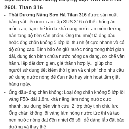
260L
Titan 316
Thái Dương Năng Sơn Hà
Titan 316
được sản xuất
bằng vật liệu inox cao cấp SUS 316 có thể chống ăn
mòn cao, hạn chế tối đa khả năng nước ăn mòn đường
hàn tăng độ bền sản phẩm. Ống thu nhiệt là ống dầu
hoặc ống chân không 5 lớp lõi thu nhiệt cực nhanh và có
độ cứng cao. Bình bảo ôn giữ nước nóng trong thời gian
dài, dung tích bình chứa nước nóng đa dạng, cơ chế vận
hành, lắp đặt đơn giản, giá thành hợp lý... giúp cho
người sử dụng tiết kiệm thời gian và chi phí cho nhu cầu
sử dụng nước nóng để đun nấu hay sinh hoạt tắm giặt
hàng ngày.
Ống dầu- ống chân không: Loại ống chân không 5 lớp lõi
vàng F58- dài 1,8m, khả năng làm nóng nước cực
nhanh, sự dựng bền vĩnh cửu, 2 lớp thủy tinh chịu lực.
Ống chân không lõi vàng làm nóng nước tức thì và tạo
nên nước nóng đạt đến nhiệt độ sôi. dễ dàng lắp đặt bảo
dưỡng và thay thế