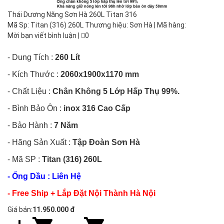
Thái Dương Năng Sơn Hà 260L Titan 316
Mã Sp: Titan (316) 260L Thương hiệu: Sơn Hà | Mã hàng:
Mời bạn viết bình luận
|
0
- Dung Tích :
260 Lít
- Kích Thước :
2060
x1900x1170 mm
- Chất Liệu :
Chân Không 5 Lớp Hấp Thụ 99%.
- Bình Bảo Ôn :
inox 316 Cao Cấp
- Bảo Hành :
7 Năm
- Hãng Sản Xuất
:
Tập Đoàn Sơn Hà
- Mã SP :
Titan (316) 260L
- Ống Dầu : Liên Hệ
- Free Ship + Lắp Đặt Nội Thành Hà Nội
Giá bán:
11.950.000 đ