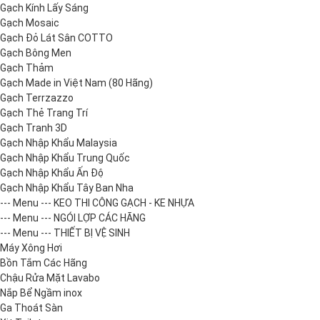
Gạch Kính Lấy Sáng
Gạch Mosaic
Gạch Đỏ Lát Sân COTTO
Gạch Bông Men
Gạch Thảm
Gạch Made in Việt Nam (80 Hãng)
Gạch Terrzazzo
Gạch Thẻ Trang Trí
Gạch Tranh 3D
Gạch Nhập Khẩu Malaysia
Gạch Nhập Khẩu Trung Quốc
Gạch Nhập Khẩu Ấn Độ
Gạch Nhập Khẩu Tây Ban Nha
--- Menu --- KEO THI CÔNG GẠCH - KE NHỰA
--- Menu --- NGÓI LỢP CÁC HÃNG
--- Menu --- THIẾT BỊ VỆ SINH
Máy Xông Hơi
Bồn Tắm Các Hãng
Chậu Rửa Mặt Lavabo
Nắp Bể Ngầm inox
Ga Thoát Sàn