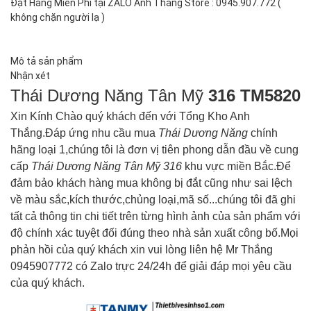
Đặt Hàng Miễn Phí tại ZALO Anh Thắng Store : 0945.907.772 (
không chặn người lạ )
Mô tả sản phẩm
Nhận xét
Thái Dương Năng Tân Mỹ
316 TM5820
Xin Kính Chào quý khách đến với Tổng Kho Anh
Thắng.Đáp ứng nhu cầu mua
Thái Dương Năng
chính
hãng loại 1,chúng tôi là đơn vị tiên phong dẫn đầu về cung
cấp
Thái Dương Năng Tân Mỹ
316
khu vực miền Bắc.Để
đảm bảo khách hàng mua không bị đắt cũng như sai lệch
về màu sắc,kích thước,chủng loại,mã số...chúng tôi đã ghi
tất cả thông tin chi tiết trên từng hình ảnh của sản phẩm với
độ chính xác tuyệt đối đúng theo nhà sản xuất công bố.Mọi
phản hồi của quý khách xin vui lòng liên hệ Mr Thắng
0945907772 có Zalo trực 24/24h để giải đáp mọi yêu cầu
của quý khách.