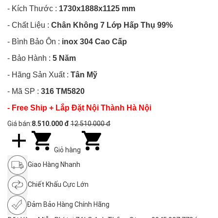
- Kích Thước :
1730x1888x1125
mm
- Chất Liệu :
Chân Không 7 Lớp Hấp Thụ 99%
- Bình Bảo Ôn :
inox 304 Cao Cấp
- Bảo Hành :
5 Năm
- Hãng Sản Xuất
:
Tân Mỹ
- Mã SP :
316 TM5820
- Free Ship + Lắp Đặt Nội Thành Hà Nội
Giá bán:
8.510.000 đ
12.510.000 đ
Giỏ hàng
Giao Hàng Nhanh
Chiết Khấu Cực Lớn
Đảm Bảo Hàng Chính Hãng