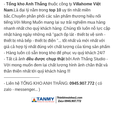
-
Tổng kho Anh Thắng
thuộc công ty
Villahome Việt
Nam
.Là đại lý nằm trong
top 10
uy tín nhất miền
bắc.Chuyên phân phối các sản phẩm thương hiệu nổi
tiếng.Với Mong Muốn mang lại sự trải nghiệm mua hàng
nhanh nhất cho quý khách hàng .Chúng tôi luôn nỗ lực cập
nhật hàng ngày những mã "gạch ốp lát - thiết bị vệ sinh -
thiết bị nhà bếp - thiết bị điện "... tốt nhất và mới nhất với
giá cả hợp lý nhất đúng với chất lượng của từng sản phẩm
- Hàng luôn có sẵn trong kho để phục vụ quý khách 24/7
- Tất cả ảnh
đều được chụp thật
bởi Anh Thắng Studio -
Với mong muốn đem lại chất lượng hình ảnh chân thật và
thân thiện nhất tới quý khách hàng !!!
----------------------------
- Liên hệ TỔNG KHO ANH THẮNG:
0945.907.772
( có
zalo - messenger... )