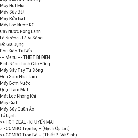
Máy Hút Mùi
Máy Sấy Bát
Máy Rửa Bát
Máy Lọc Nước RO
Cây Nước Nóng Lạnh
Lò Nướng - Lò Vi Sóng
Đồ Gia Dụng
Phụ Kiện Tủ Bếp
--- Menu --- THIẾT BỊ ĐIỆN
Bình Nóng Lạnh Các Hãng
Máy Sấy Tay Tự Động
Đèn Sưởi Nhà Tắm
Máy Bơm Nước
Quạt Làm Mát
Mát Lọc Không Khí
Máy Giặt
Máy Sấy Quần Áo
Tủ Lạnh
>> HOT DEAL - KHUYẾN MÃI
>> COMBO Trọn Bộ -- (Gạch Ốp Lát)
>> COMBO Trọn Bộ -- (Thiết Bị Vệ Sinh)