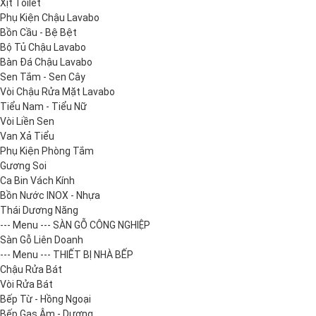
Xịt Toilet
Phụ Kiện Chậu Lavabo
Bồn Cầu - Bệ Bệt
Bộ Tủ Chậu Lavabo
Bàn Đá Chậu Lavabo
Sen Tắm - Sen Cây
Vòi Chậu Rửa Mặt Lavabo
Tiểu Nam - Tiểu Nữ
Vòi Liền Sen
Van Xả Tiểu
Phụ Kiện Phòng Tắm
Gương Soi
Ca Bin Vách Kính
Bồn Nước INOX - Nhựa
Thái Dương Năng
--- Menu --- SÀN GỖ CÔNG NGHIỆP
Sàn Gỗ Liên Doanh
--- Menu --- THIẾT BỊ NHÀ BẾP
Chậu Rửa Bát
Vòi Rửa Bát
Bếp Từ - Hồng Ngoại
Bếp Gas Âm - Dương