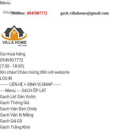
Menu
Hotline:
0945907772
gach.villahome@gmail.com
Gọi mua hàng
0945907772
(7:30 - 18:00)
Xin chào! Chào mừng đến với website
LOG IN
------ LIÊN HỆ + ĐỊNH VỊ GMAP -----
--- Menu --- GẠCH ỐP LÁT
Gạch Lát Sân Vườn
Gạch Thông Gió
Gạch Vân Đen Chớp
Gạch Vân Xi Măng
Gạch Giả Gỗ
Gạch Trắng Khói