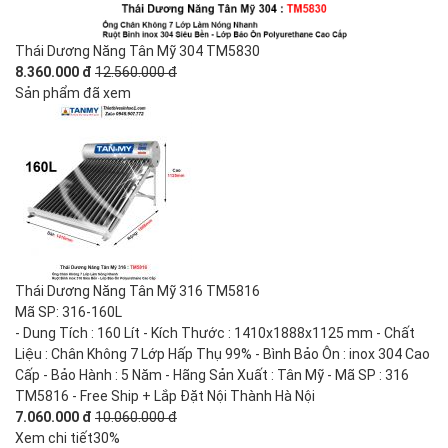
Thái Dương Năng Tân Mỹ 304 TM5830
8.360.000 đ
12.560.000 đ
Sản phẩm đã xem
Thái Dương Năng Tân Mỹ 316 TM5816
Mã SP: 316-160L
- Dung Tích : 160 Lít - Kích Thước : 1410x1888x1125 mm - Chất
Liệu : Chân Không 7 Lớp Hấp Thụ 99% - Bình Bảo Ôn : inox 304 Cao
Cấp - Bảo Hành : 5 Năm - Hãng Sản Xuất : Tân Mỹ - Mã SP : 316
TM5816 - Free Ship + Lắp Đặt Nội Thành Hà Nội
7.060.000 đ
10.060.000 đ
Xem chi tiết
30%