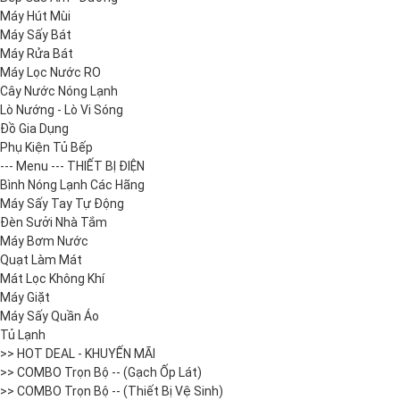
Máy Hút Mùi
Máy Sấy Bát
Máy Rửa Bát
Máy Lọc Nước RO
Cây Nước Nóng Lạnh
Lò Nướng - Lò Vi Sóng
Đồ Gia Dụng
Phụ Kiện Tủ Bếp
--- Menu --- THIẾT BỊ ĐIỆN
Bình Nóng Lạnh Các Hãng
Máy Sấy Tay Tự Động
Đèn Sưởi Nhà Tắm
Máy Bơm Nước
Quạt Làm Mát
Mát Lọc Không Khí
Máy Giặt
Máy Sấy Quần Áo
Tủ Lạnh
>> HOT DEAL - KHUYẾN MÃI
>> COMBO Trọn Bộ -- (Gạch Ốp Lát)
>> COMBO Trọn Bộ -- (Thiết Bị Vệ Sinh)