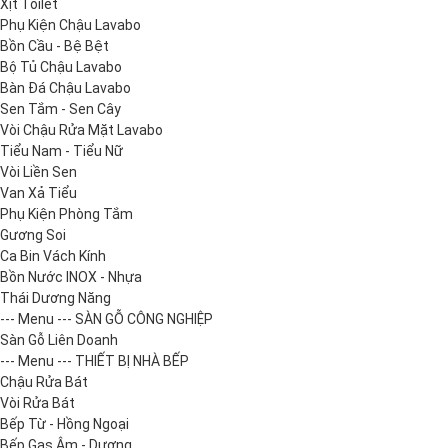
Xịt Toilet
Phụ Kiện Chậu Lavabo
Bồn Cầu - Bệ Bệt
Bộ Tủ Chậu Lavabo
Bàn Đá Chậu Lavabo
Sen Tắm - Sen Cây
Vòi Chậu Rửa Mặt Lavabo
Tiểu Nam - Tiểu Nữ
Vòi Liền Sen
Van Xả Tiểu
Phụ Kiện Phòng Tắm
Gương Soi
Ca Bin Vách Kính
Bồn Nước INOX - Nhựa
Thái Dương Năng
--- Menu --- SÀN GỖ CÔNG NGHIỆP
Sàn Gỗ Liên Doanh
--- Menu --- THIẾT BỊ NHÀ BẾP
Chậu Rửa Bát
Vòi Rửa Bát
Bếp Từ - Hồng Ngoại
Bếp Gas Âm - Dương