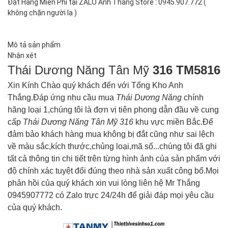
Đặt Hàng Miễn Phí tại ZALO Anh Thắng Store : 0945.907.772 (
không chặn người lạ )
Mô tả sản phẩm
Nhận xét
Thái Dương Năng Tân Mỹ
316 TM5816
Xin Kính Chào quý khách đến với Tổng Kho Anh
Thắng.Đáp ứng nhu cầu mua
Thái Dương Năng
chính
hãng loại 1,chúng tôi là đơn vị tiên phong dẫn đầu về cung
cấp
Thái Dương Năng Tân Mỹ
316
khu vực miền Bắc.Để
đảm bảo khách hàng mua không bị đắt cũng như sai lệch
về màu sắc,kích thước,chủng loại,mã số...chúng tôi đã ghi
tất cả thông tin chi tiết trên từng hình ảnh của sản phẩm với
độ chính xác tuyệt đối đúng theo nhà sản xuất công bố.Mọi
phản hồi của quý khách xin vui lòng liên hệ Mr Thắng
0945907772 có Zalo trực 24/24h để giải đáp mọi yêu cầu
của quý khách.