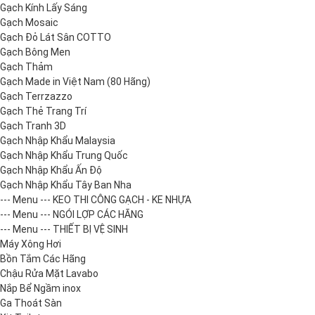
Gạch Kính Lấy Sáng
Gạch Mosaic
Gạch Đỏ Lát Sân COTTO
Gạch Bông Men
Gạch Thảm
Gạch Made in Việt Nam (80 Hãng)
Gạch Terrzazzo
Gạch Thẻ Trang Trí
Gạch Tranh 3D
Gạch Nhập Khẩu Malaysia
Gạch Nhập Khẩu Trung Quốc
Gạch Nhập Khẩu Ấn Độ
Gạch Nhập Khẩu Tây Ban Nha
--- Menu --- KEO THI CÔNG GẠCH - KE NHỰA
--- Menu --- NGÓI LỢP CÁC HÃNG
--- Menu --- THIẾT BỊ VỆ SINH
Máy Xông Hơi
Bồn Tắm Các Hãng
Chậu Rửa Mặt Lavabo
Nắp Bể Ngầm inox
Ga Thoát Sàn