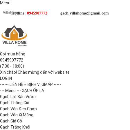
Menu
Hotline:
0945907772
gach.villahome@gmail.com
Gọi mua hàng
0945907772
(7:30 - 18:00)
Xin chào! Chào mừng đến với website
LOG IN
------ LIÊN HỆ + ĐỊNH VỊ GMAP -----
--- Menu --- GẠCH ỐP LÁT
Gạch Lát Sân Vườn
Gạch Thông Gió
Gạch Vân Đen Chớp
Gạch Vân Xi Măng
Gạch Giả Gỗ
Gạch Trắng Khói