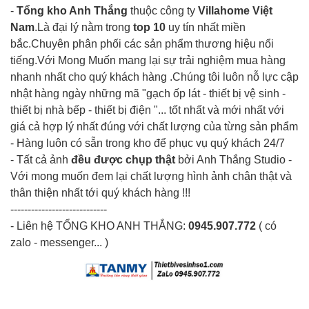
-
Tổng kho Anh Thắng
thuộc công ty
Villahome Việt
Nam
.Là đại lý nằm trong
top 10
uy tín nhất miền
bắc.Chuyên phân phối các sản phẩm thương hiệu nổi
tiếng.Với Mong Muốn mang lại sự trải nghiệm mua hàng
nhanh nhất cho quý khách hàng .Chúng tôi luôn nỗ lực cập
nhật hàng ngày những mã "gạch ốp lát - thiết bị vệ sinh -
thiết bị nhà bếp - thiết bị điện "... tốt nhất và mới nhất với
giá cả hợp lý nhất đúng với chất lượng của từng sản phẩm
- Hàng luôn có sẵn trong kho để phục vụ quý khách 24/7
- Tất cả ảnh
đều được chụp thật
bởi Anh Thắng Studio -
Với mong muốn đem lại chất lượng hình ảnh chân thật và
thân thiện nhất tới quý khách hàng !!!
----------------------------
- Liên hệ TỔNG KHO ANH THẮNG:
0945.907.772
( có
zalo - messenger... )