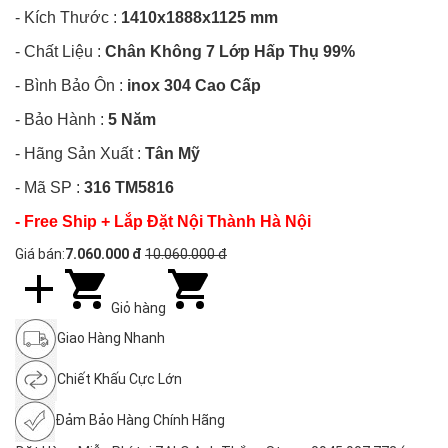
- Kích Thước :
1410x1888x1125
mm
- Chất Liệu :
Chân Không 7 Lớp Hấp Thụ 99%
- Bình Bảo Ôn :
inox 304 Cao Cấp
- Bảo Hành :
5 Năm
- Hãng Sản Xuất
:
Tân Mỹ
- Mã SP :
316 TM5816
- Free Ship + Lắp Đặt Nội Thành Hà Nội
Giá bán:
7.060.000 đ
10.060.000 đ
Giỏ hàng
Giao Hàng Nhanh
Chiết Khấu Cực Lớn
Đảm Bảo Hàng Chính Hãng