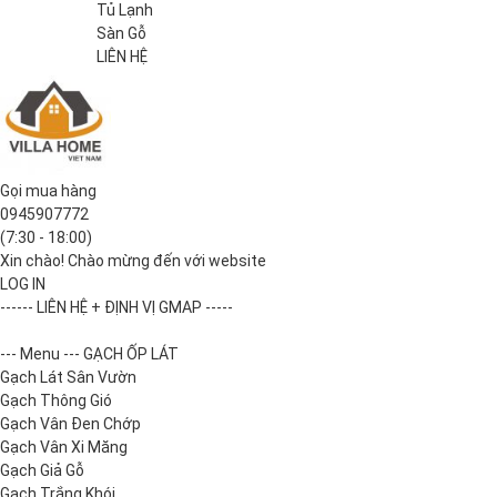
Tủ Lạnh
Sàn Gỗ
LIÊN HỆ
Gọi mua hàng
0945907772
(7:30 - 18:00)
Xin chào! Chào mừng đến với website
LOG IN
------ LIÊN HỆ + ĐỊNH VỊ GMAP -----
--- Menu --- GẠCH ỐP LÁT
Gạch Lát Sân Vườn
Gạch Thông Gió
Gạch Vân Đen Chớp
Gạch Vân Xi Măng
Gạch Giả Gỗ
Gạch Trắng Khói