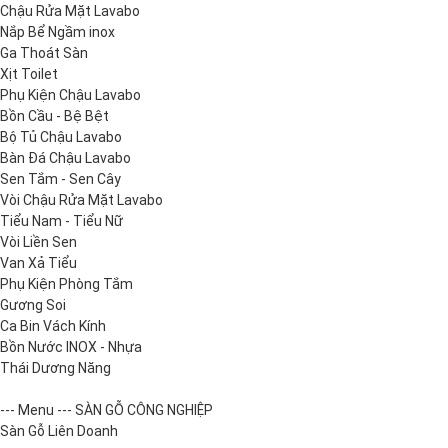
Chậu Rửa Mặt Lavabo
Nắp Bể Ngầm inox
Ga Thoát Sàn
Xịt Toilet
Phụ Kiện Chậu Lavabo
Bồn Cầu - Bệ Bệt
Bộ Tủ Chậu Lavabo
Bàn Đá Chậu Lavabo
Sen Tắm - Sen Cây
Vòi Chậu Rửa Mặt Lavabo
Tiểu Nam - Tiểu Nữ
Vòi Liền Sen
Van Xả Tiểu
Phụ Kiện Phòng Tắm
Gương Soi
Ca Bin Vách Kính
Bồn Nước INOX - Nhựa
Thái Dương Năng
--- Menu --- SÀN GỖ CÔNG NGHIỆP
Sàn Gỗ Liên Doanh