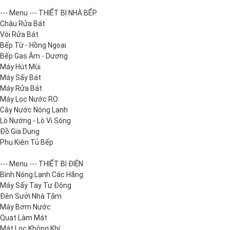
--- Menu --- THIẾT BỊ NHÀ BẾP
Chậu Rửa Bát
Vòi Rửa Bát
Bếp Từ - Hồng Ngoại
Bếp Gas Âm - Dương
Máy Hút Mùi
Máy Sấy Bát
Máy Rửa Bát
Máy Lọc Nước RO
Cây Nước Nóng Lạnh
Lò Nướng - Lò Vi Sóng
Đồ Gia Dụng
Phụ Kiện Tủ Bếp
--- Menu --- THIẾT BỊ ĐIỆN
Bình Nóng Lạnh Các Hãng
Máy Sấy Tay Tự Động
Đèn Sưởi Nhà Tắm
Máy Bơm Nước
Quạt Làm Mát
Mát Lọc Không Khí