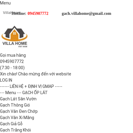
Menu
Hotline:
0945907772
gach.villahome@gmail.com
Gọi mua hàng
0945907772
(7:30 - 18:00)
Xin chào! Chào mừng đến với website
LOG IN
------ LIÊN HỆ + ĐỊNH VỊ GMAP -----
--- Menu --- GẠCH ỐP LÁT
Gạch Lát Sân Vườn
Gạch Thông Gió
Gạch Vân Đen Chớp
Gạch Vân Xi Măng
Gạch Giả Gỗ
Gạch Trắng Khói