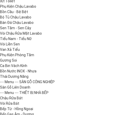
Xịt Toilet
Phụ Kiện Chậu Lavabo
Bồn Cầu - Bệ Bệt
Bộ Tủ Chậu Lavabo
Bàn Đá Chậu Lavabo
Sen Tắm - Sen Cây
Vòi Chậu Rửa Mặt Lavabo
Tiểu Nam - Tiểu Nữ
Vòi Liền Sen
Van Xả Tiểu
Phụ Kiện Phòng Tắm
Gương Soi
Ca Bin Vách Kính
Bồn Nước INOX - Nhựa
Thái Dương Năng
--- Menu --- SÀN GỖ CÔNG NGHIỆP
Sàn Gỗ Liên Doanh
--- Menu --- THIẾT BỊ NHÀ BẾP
Chậu Rửa Bát
Vòi Rửa Bát
Bếp Từ - Hồng Ngoại
Bếp Gas Âm - Dương