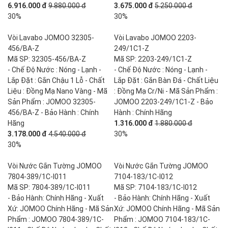
6.916.000 đ
9.880.000 đ
3.675.000 đ
5.250.000 đ
30%
30%
Vòi Lavabo JOMOO 32305-
Vòi Lavabo JOMOO 2203-
456/BA-Z
249/1C1-Z
Mã SP: 32305-456/BA-Z
Mã SP: 2203-249/1C1-Z
- Chế Độ Nước : Nóng - Lạnh -
- Chế Độ Nước : Nóng - Lạnh -
Lắp Đặt : Gắn Chậu 1 Lỗ - Chất
Lắp Đặt : Gắn Bàn Đá - Chất Liệu
Liệu : Đồng Mạ Nano Vàng - Mã
: Đồng Mạ Cr/Ni - Mã Sản Phẩm :
Sản Phẩm : JOMOO 32305-
JOMOO 2203-249/1C1-Z - Bảo
456/BA-Z - Bảo Hành : Chính
Hành : Chính Hãng
Hãng
1.316.000 đ
1.880.000 đ
3.178.000 đ
4.540.000 đ
30%
30%
Vòi Nước Gắn Tường JOMOO
Vòi Nước Gắn Tường JOMOO
7804-389/1C-I011
7104-183/1C-I012
Mã SP: 7804-389/1C-I011
Mã SP: 7104-183/1C-I012
- Bảo Hành: Chính Hãng - Xuất
- Bảo Hành: Chính Hãng - Xuất
Xứ: JOMOO Chính Hãng - Mã Sản
Xứ: JOMOO Chính Hãng - Mã Sản
Phẩm : JOMOO 7804-389/1C-
Phẩm : JOMOO 7104-183/1C-