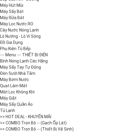
Máy Hút Mùi
Máy Sấy Bát
Máy Rửa Bát
Máy Lọc Nước RO
Cây Nước Nóng Lạnh
Lò Nướng - Lò Vi Sóng
Đồ Gia Dụng
Phụ Kiện Tủ Bếp
--- Menu --- THIẾT BỊ ĐIỆN
Bình Nóng Lạnh Các Hãng
Máy Sấy Tay Tự Động
Đèn Sưởi Nhà Tắm
Máy Bơm Nước
Quạt Làm Mát
Mát Lọc Không Khí
Máy Giặt
Máy Sấy Quần Áo
Tủ Lạnh
>> HOT DEAL - KHUYẾN MÃI
>> COMBO Trọn Bộ -- (Gạch Ốp Lát)
>> COMBO Trọn Bộ -- (Thiết Bị Vệ Sinh)