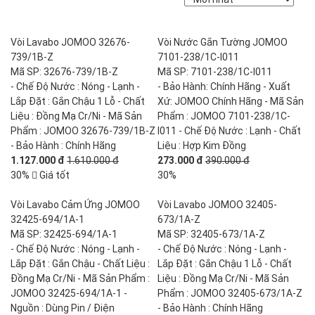
Vòi Lavabo JOMOO 32676-
Vòi Nước Gắn Tường JOMOO
739/1B-Z
7101-238/1C-I011
Mã SP: 32676-739/1B-Z
Mã SP: 7101-238/1C-I011
- Chế Độ Nước : Nóng - Lạnh -
- Bảo Hành: Chính Hãng - Xuất
Lắp Đặt : Gắn Chậu 1 Lỗ - Chất
Xứ: JOMOO Chính Hãng - Mã Sản
Liệu : Đồng Mạ Cr/Ni - Mã Sản
Phẩm : JOMOO 7101-238/1C-
Phẩm : JOMOO 32676-739/1B-Z
I011 - Chế Độ Nước : Lạnh - Chất
- Bảo Hành : Chính Hãng
Liệu : Hợp Kim Đồng
1.127.000 đ
1.610.000 đ
273.000 đ
390.000 đ
30%
Giá tốt
30%
Vòi Lavabo Cảm Ứng JOMOO
Vòi Lavabo JOMOO 32405-
32425-694/1A-1
673/1A-Z
Mã SP: 32425-694/1A-1
Mã SP: 32405-673/1A-Z
- Chế Độ Nước : Nóng - Lạnh -
- Chế Độ Nước : Nóng - Lạnh -
Lắp Đặt : Gắn Chậu - Chất Liệu :
Lắp Đặt : Gắn Chậu 1 Lỗ - Chất
Đồng Mạ Cr/Ni - Mã Sản Phẩm :
Liệu : Đồng Mạ Cr/Ni - Mã Sản
JOMOO 32425-694/1A-1 -
Phẩm : JOMOO 32405-673/1A-Z
Nguồn : Dùng Pin / Điện
- Bảo Hành : Chính Hãng