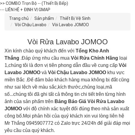
>> COMBO Trọn Bộ -- (Thiết Bị Bếp)
--- LIÊN HỆ + ĐỊNH VỊ GMAP
Trang chủ
Sản phẩm
Thiết Bị Vệ Sinh
Vòi Chậu Lavabo
Vòi Lavabo JOMOO
Vòi Rửa Lavabo JOMOO
Xin kính chào quý khách đến với
Tổng Kho Anh
Thắng
.Đáp ứng nhu cầu mua
Vòi Rửa
Chính Hãng
loại
1,chúng tôi là đơn vị tiên phong dẫn đầu về cung cấp
Vòi
Lavabo JOMOO
và
Vòi Chậu Lavabo
JOMOO
khu vực
miền Bắc .Để đảm bảo khách hàng mua không bị đắt cũng
như sai lệch về màu sắc,kích thước,chủng loại,mã
số...chúng tôi đã ghi tất cả thông tin chi tiết trên từng hình
ảnh của sản phẩm trên
Bảng Báo Giá
Vòi Rửa Lavabo
JOMOO
với độ chính xác tuyệt đối đúng theo nhà sản xuất
công bố.Mọi phản hồi của quý khách xin vui lòng liên hệ
Mr Thắng 0945907772 có Zalo trực 24/24h để giải đáp mọi
yêu cầu của quý khách.