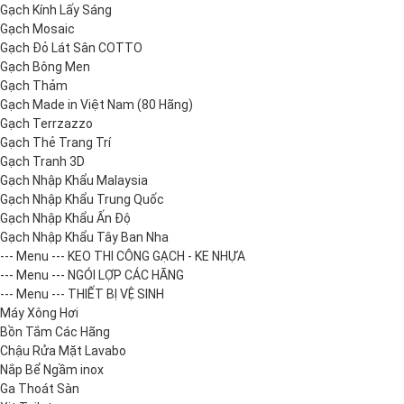
Gạch Kính Lấy Sáng
Gạch Mosaic
Gạch Đỏ Lát Sân COTTO
Gạch Bông Men
Gạch Thảm
Gạch Made in Việt Nam (80 Hãng)
Gạch Terrzazzo
Gạch Thẻ Trang Trí
Gạch Tranh 3D
Gạch Nhập Khẩu Malaysia
Gạch Nhập Khẩu Trung Quốc
Gạch Nhập Khẩu Ấn Độ
Gạch Nhập Khẩu Tây Ban Nha
--- Menu --- KEO THI CÔNG GẠCH - KE NHỰA
--- Menu --- NGÓI LỢP CÁC HÃNG
--- Menu --- THIẾT BỊ VỆ SINH
Máy Xông Hơi
Bồn Tắm Các Hãng
Chậu Rửa Mặt Lavabo
Nắp Bể Ngầm inox
Ga Thoát Sàn