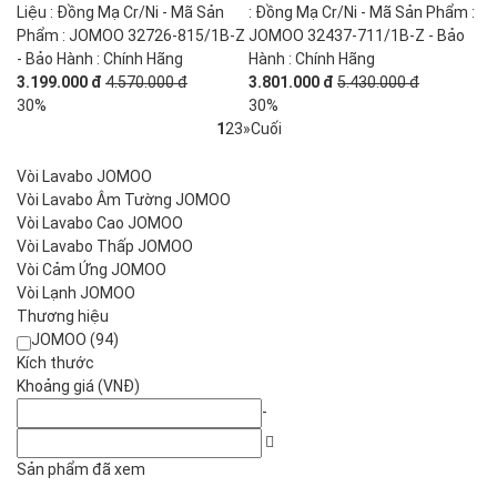
Liệu : Đồng Mạ Cr/Ni - Mã Sản
: Đồng Mạ Cr/Ni - Mã Sản Phẩm :
Phẩm : JOMOO 32726-815/1B-Z
JOMOO 32437-711/1B-Z - Bảo
- Bảo Hành : Chính Hãng
Hành : Chính Hãng
3.199.000 đ
4.570.000 đ
3.801.000 đ
5.430.000 đ
30%
30%
1
2
3
»
Cuối
Vòi Lavabo JOMOO
Vòi Lavabo Âm Tường JOMOO
Vòi Lavabo Cao JOMOO
Vòi Lavabo Thấp JOMOO
Vòi Cảm Ứng JOMOO
Vòi Lạnh JOMOO
Thương hiệu
JOMOO (94)
Kích thước
Khoảng giá (VNĐ)
-
Sản phẩm đã xem