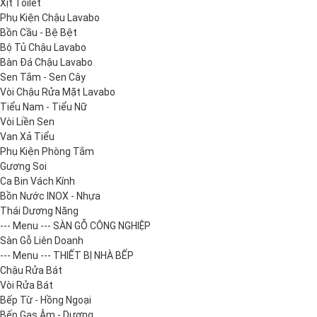
Xịt Toilet
Phụ Kiện Chậu Lavabo
Bồn Cầu - Bệ Bệt
Bộ Tủ Chậu Lavabo
Bàn Đá Chậu Lavabo
Sen Tắm - Sen Cây
Vòi Chậu Rửa Mặt Lavabo
Tiểu Nam - Tiểu Nữ
Vòi Liền Sen
Van Xả Tiểu
Phụ Kiện Phòng Tắm
Gương Soi
Ca Bin Vách Kính
Bồn Nước INOX - Nhựa
Thái Dương Năng
--- Menu --- SÀN GỖ CÔNG NGHIỆP
Sàn Gỗ Liên Doanh
--- Menu --- THIẾT BỊ NHÀ BẾP
Chậu Rửa Bát
Vòi Rửa Bát
Bếp Từ - Hồng Ngoại
Bếp Gas Âm - Dương