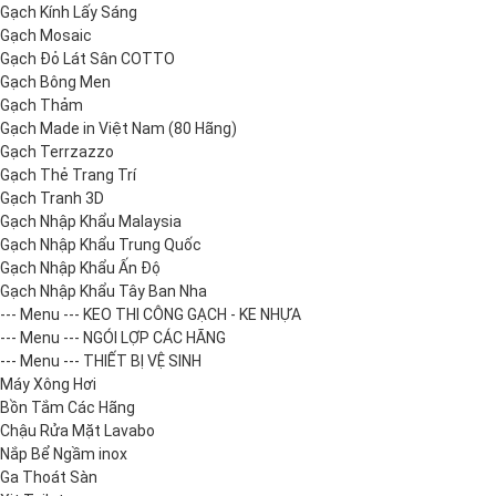
Gạch Kính Lấy Sáng
Gạch Mosaic
Gạch Đỏ Lát Sân COTTO
Gạch Bông Men
Gạch Thảm
Gạch Made in Việt Nam (80 Hãng)
Gạch Terrzazzo
Gạch Thẻ Trang Trí
Gạch Tranh 3D
Gạch Nhập Khẩu Malaysia
Gạch Nhập Khẩu Trung Quốc
Gạch Nhập Khẩu Ấn Độ
Gạch Nhập Khẩu Tây Ban Nha
--- Menu --- KEO THI CÔNG GẠCH - KE NHỰA
--- Menu --- NGÓI LỢP CÁC HÃNG
--- Menu --- THIẾT BỊ VỆ SINH
Máy Xông Hơi
Bồn Tắm Các Hãng
Chậu Rửa Mặt Lavabo
Nắp Bể Ngầm inox
Ga Thoát Sàn