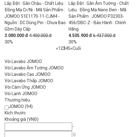
Lắp Đặt : Gắn Chậu - Chất Liệu :
Lắp Đặt : Gắn Âm Tường - Chất
Đồng Mạ Cr/Ni - Mã Sản Phẩm :
Liệu : Đồng Mạ Nano Đen - Mã
JOMOO 51E1170-11-CJM4 -
Sản Phẩm : JOMOO P32303-
Nguồn : DC Dùng Pin - Chưa Bao
456/DBC-Z - Bảo Hành : Chính
Gồm Dây Cấp
Hãng
3.080.000 đ
4.400.000 đ
4.505.900 đ
6.437.000 đ
30%
30%
«
1
2
3
4
5
»
Cuối
Vòi Lavabo JOMOO
Vòi Lavabo Âm Tường JOMOO
Vòi Lavabo Cao JOMOO
Vòi Lavabo Thấp JOMOO
Vòi Cảm Ứng JOMOO
Vòi Lạnh JOMOO
Thương hiệu
JOMOO (94)
Kích thước
Khoảng giá (VNĐ)
-