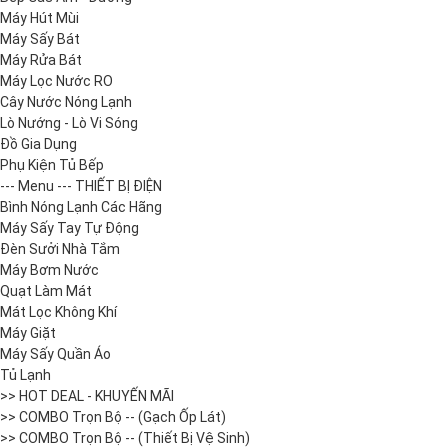
Máy Hút Mùi
Máy Sấy Bát
Máy Rửa Bát
Máy Lọc Nước RO
Cây Nước Nóng Lạnh
Lò Nướng - Lò Vi Sóng
Đồ Gia Dụng
Phụ Kiện Tủ Bếp
--- Menu --- THIẾT BỊ ĐIỆN
Bình Nóng Lạnh Các Hãng
Máy Sấy Tay Tự Động
Đèn Sưởi Nhà Tắm
Máy Bơm Nước
Quạt Làm Mát
Mát Lọc Không Khí
Máy Giặt
Máy Sấy Quần Áo
Tủ Lạnh
>> HOT DEAL - KHUYẾN MÃI
>> COMBO Trọn Bộ -- (Gạch Ốp Lát)
>> COMBO Trọn Bộ -- (Thiết Bị Vệ Sinh)