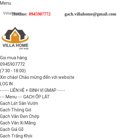
Menu
Hotline:
0945907772
gach.villahome@gmail.com
Gọi mua hàng
0945907772
(7:30 - 18:00)
Xin chào! Chào mừng đến với website
LOG IN
------ LIÊN HỆ + ĐỊNH VỊ GMAP -----
--- Menu --- GẠCH ỐP LÁT
Gạch Lát Sân Vườn
Gạch Thông Gió
Gạch Vân Đen Chớp
Gạch Vân Xi Măng
Gạch Giả Gỗ
Gạch Trắng Khói