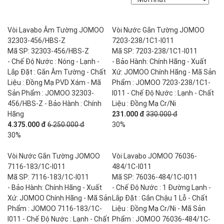
Vòi Lavabo Âm Tường JOMOO
Vòi Nước Gắn Tường JOMOO
32303-456/HBS-Z
7203-238/1C1-I011
Mã SP: 32303-456/HBS-Z
Mã SP: 7203-238/1C1-I011
- Chế Độ Nước : Nóng - Lạnh -
- Bảo Hành: Chính Hãng - Xuất
Lắp Đặt : Gắn Âm Tường - Chất
Xứ: JOMOO Chính Hãng - Mã Sản
Liệu : Đồng Mạ PVD Xám - Mã
Phẩm : JOMOO 7203-238/1C1-
Sản Phẩm : JOMOO 32303-
I011 - Chế Độ Nước : Lạnh - Chất
456/HBS-Z - Bảo Hành : Chính
Liệu : Đồng Mạ Cr/Ni
Hãng
231.000 đ
330.000 đ
4.375.000 đ
6.250.000 đ
30%
30%
Vòi Nước Gắn Tường JOMOO
Vòi Lavabo JOMOO 76036-
7116-183/1C-I011
484/1C-I011
Mã SP: 7116-183/1C-I011
Mã SP: 76036-484/1C-I011
- Bảo Hành: Chính Hãng - Xuất
- Chế Độ Nước : 1 Đường Lạnh -
Xứ: JOMOO Chính Hãng - Mã Sản
Lắp Đặt : Gắn Chậu 1 Lỗ - Chất
Phẩm : JOMOO 7116-183/1C-
Liệu : Đồng Mạ Cr/Ni - Mã Sản
I011 - Chế Độ Nước : Lạnh - Chất
Phẩm : JOMOO 76036-484/1C-