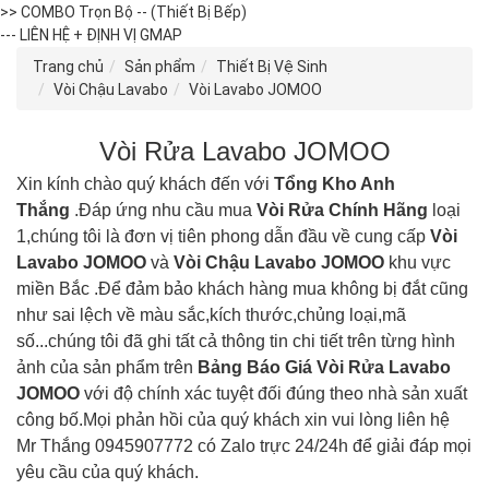
>> COMBO Trọn Bộ -- (Thiết Bị Bếp)
--- LIÊN HỆ + ĐỊNH VỊ GMAP
Trang chủ
Sản phẩm
Thiết Bị Vệ Sinh
Vòi Chậu Lavabo
Vòi Lavabo JOMOO
Vòi Rửa Lavabo JOMOO
Xin kính chào quý khách đến với
Tổng Kho Anh
Thắng
.Đáp ứng nhu cầu mua
Vòi Rửa
Chính Hãng
loại
1,chúng tôi là đơn vị tiên phong dẫn đầu về cung cấp
Vòi
Lavabo JOMOO
và
Vòi Chậu Lavabo
JOMOO
khu vực
miền Bắc .Để đảm bảo khách hàng mua không bị đắt cũng
như sai lệch về màu sắc,kích thước,chủng loại,mã
số...chúng tôi đã ghi tất cả thông tin chi tiết trên từng hình
ảnh của sản phẩm trên
Bảng Báo Giá
Vòi Rửa Lavabo
JOMOO
với độ chính xác tuyệt đối đúng theo nhà sản xuất
công bố.Mọi phản hồi của quý khách xin vui lòng liên hệ
Mr Thắng 0945907772 có Zalo trực 24/24h để giải đáp mọi
yêu cầu của quý khách.