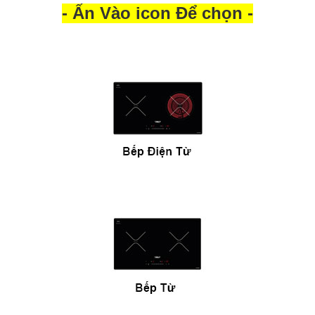
- Ấn Vào icon Để chọn -