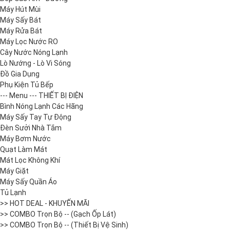
Máy Hút Mùi
Máy Sấy Bát
Máy Rửa Bát
Máy Lọc Nước RO
Cây Nước Nóng Lạnh
Lò Nướng - Lò Vi Sóng
Đồ Gia Dụng
Phụ Kiện Tủ Bếp
--- Menu --- THIẾT BỊ ĐIỆN
Bình Nóng Lạnh Các Hãng
Máy Sấy Tay Tự Động
Đèn Sưởi Nhà Tắm
Máy Bơm Nước
Quạt Làm Mát
Mát Lọc Không Khí
Máy Giặt
Máy Sấy Quần Áo
Tủ Lạnh
>> HOT DEAL - KHUYẾN MÃI
>> COMBO Trọn Bộ -- (Gạch Ốp Lát)
>> COMBO Trọn Bộ -- (Thiết Bị Vệ Sinh)