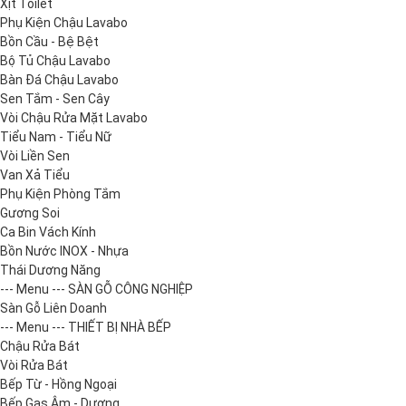
Xịt Toilet
Phụ Kiện Chậu Lavabo
Bồn Cầu - Bệ Bệt
Bộ Tủ Chậu Lavabo
Bàn Đá Chậu Lavabo
Sen Tắm - Sen Cây
Vòi Chậu Rửa Mặt Lavabo
Tiểu Nam - Tiểu Nữ
Vòi Liền Sen
Van Xả Tiểu
Phụ Kiện Phòng Tắm
Gương Soi
Ca Bin Vách Kính
Bồn Nước INOX - Nhựa
Thái Dương Năng
--- Menu --- SÀN GỖ CÔNG NGHIỆP
Sàn Gỗ Liên Doanh
--- Menu --- THIẾT BỊ NHÀ BẾP
Chậu Rửa Bát
Vòi Rửa Bát
Bếp Từ - Hồng Ngoại
Bếp Gas Âm - Dương