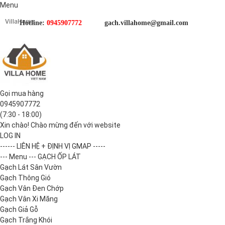
Menu
Hotline:
0945907772
gach.villahome@gmail.com
Gọi mua hàng
0945907772
(7:30 - 18:00)
Xin chào! Chào mừng đến với website
LOG IN
------ LIÊN HỆ + ĐỊNH VỊ GMAP -----
--- Menu --- GẠCH ỐP LÁT
Gạch Lát Sân Vườn
Gạch Thông Gió
Gạch Vân Đen Chớp
Gạch Vân Xi Măng
Gạch Giả Gỗ
Gạch Trắng Khói