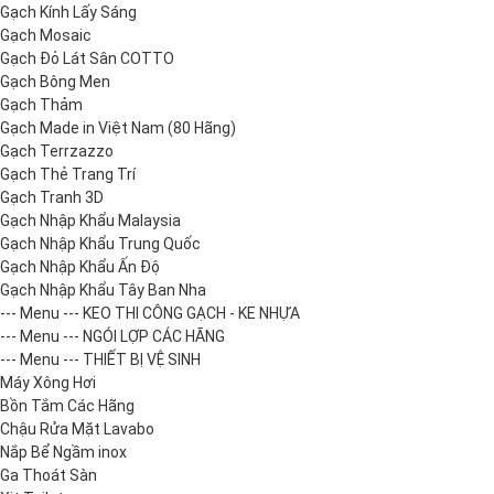
Gạch Kính Lấy Sáng
Gạch Mosaic
Gạch Đỏ Lát Sân COTTO
Gạch Bông Men
Gạch Thảm
Gạch Made in Việt Nam (80 Hãng)
Gạch Terrzazzo
Gạch Thẻ Trang Trí
Gạch Tranh 3D
Gạch Nhập Khẩu Malaysia
Gạch Nhập Khẩu Trung Quốc
Gạch Nhập Khẩu Ấn Độ
Gạch Nhập Khẩu Tây Ban Nha
--- Menu --- KEO THI CÔNG GẠCH - KE NHỰA
--- Menu --- NGÓI LỢP CÁC HÃNG
--- Menu --- THIẾT BỊ VỆ SINH
Máy Xông Hơi
Bồn Tắm Các Hãng
Chậu Rửa Mặt Lavabo
Nắp Bể Ngầm inox
Ga Thoát Sàn