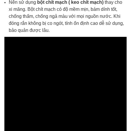
Nên sử dụng
bột chít mạch ( keo chít mạch)
thay cho
xi măng. Bột chít mạch có độ mềm mịn, bám dính tốt,
chống thấm, chống ngả màu với mọi nguồn nước. Khi
đóng rắn không bị co ngót, tính ổn định cao dễ sử dụng,
bảo quản được lâu.