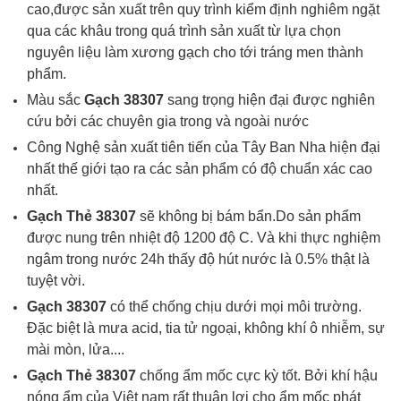
cao,được sản xuất trên quy trình kiểm định nghiêm ngặt
qua các khâu trong quá trình sản xuất từ lựa chọn
nguyên liệu làm xương gạch cho tới tráng men thành
phẩm.
Màu sắc
Gạch
38307
sang trọng hiện đại được nghiên
cứu bởi các chuyên gia trong và ngoài nước
Công Nghệ sản xuất tiên tiến của Tây Ban Nha hiện đại
nhất thế giới tạo ra các sản phẩm có độ chuẩn xác cao
nhất.
Gạch Thẻ 38307
sẽ không bị bám bẩn.Do sản phẩm
được nung trên nhiệt độ 1200 độ C. Và khi thực nghiệm
ngâm trong nước 24h thấy độ hút nước là 0.5% thật là
tuyệt vời.
Gạch 38307
có thể chống chịu dưới mọi môi trường.
Đặc biệt là mưa acid, tia tử ngoại, không khí ô nhiễm, sự
mài mòn, lửa....
Gạch Thẻ 38307
chống ẩm mốc cực kỳ tốt. Bởi khí hậu
nóng ẩm của Việt nam rất thuận lợi cho ẩm mốc phát