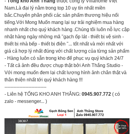
-
Tổng kho Anh Thắng
thuộc công ty Villahome Việt
Nam.Là đại lý nằm trong top 10 uy tín nhất miền
bắc.Chuyên phân phối các sản phẩm thương hiệu nổi
tiếng.Với Mong Muốn mang lại sự trải nghiệm mua hàng
nhanh nhất cho quý khách hàng .Chúng tôi luôn nỗ lực cập
nhật hàng ngày những mã "gạch ốp lát - thiết bị vệ sinh -
thiết bị nhà bếp - thiết bị điện "... tốt nhất và mới nhất với
giá cả hợp lý nhất đúng với chất lượng của từng sản phẩm
- Hàng luôn có sẵn trong kho để phục vụ quý khách 24/7
- Tất cả ảnh đều được chụp thật bởi Anh Thắng Studio -
Với mong muốn đem lại chất lượng hình ảnh chân thật và
thân thiện nhất tới quý khách hàng !!!
----------------------------
- Liên hệ
TỔNG KHO ANH THẮNG
:
0945.907.772
( có
zalo - messenger... )