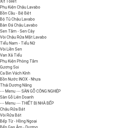
Xịt Toilet
Phụ Kiện Chậu Lavabo
Bồn Cầu - Bệ Bệt
Bộ Tủ Chậu Lavabo
Bàn Đá Chậu Lavabo
Sen Tắm - Sen Cây
Vòi Chậu Rửa Mặt Lavabo
Tiểu Nam - Tiểu Nữ
Vòi Liền Sen
Van Xả Tiểu
Phụ Kiện Phòng Tắm
Gương Soi
Ca Bin Vách Kính
Bồn Nước INOX - Nhựa
Thái Dương Năng
--- Menu --- SÀN GỖ CÔNG NGHIỆP
Sàn Gỗ Liên Doanh
--- Menu --- THIẾT BỊ NHÀ BẾP
Chậu Rửa Bát
Vòi Rửa Bát
Bếp Từ - Hồng Ngoại
Bếp Gas Âm - Dương