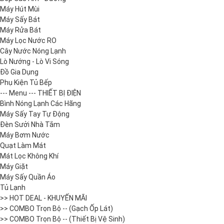
Máy Hút Mùi
Máy Sấy Bát
Máy Rửa Bát
Máy Lọc Nước RO
Cây Nước Nóng Lạnh
Lò Nướng - Lò Vi Sóng
Đồ Gia Dụng
Phụ Kiện Tủ Bếp
--- Menu --- THIẾT BỊ ĐIỆN
Bình Nóng Lạnh Các Hãng
Máy Sấy Tay Tự Động
Đèn Sưởi Nhà Tắm
Máy Bơm Nước
Quạt Làm Mát
Mát Lọc Không Khí
Máy Giặt
Máy Sấy Quần Áo
Tủ Lạnh
>> HOT DEAL - KHUYẾN MÃI
>> COMBO Trọn Bộ -- (Gạch Ốp Lát)
>> COMBO Trọn Bộ -- (Thiết Bị Vệ Sinh)