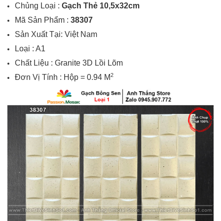
Chủng Loại :
Gạch Thẻ 10
,5x32
cm
Mã Sản Phẩm :
38307
Sản Xuất Tại:
Việt Nam
Loại : A1
Chất Liệu : Granite 3D Lồi Lõm
2
Đơn Vị Tính :
Hộp = 0.94 M