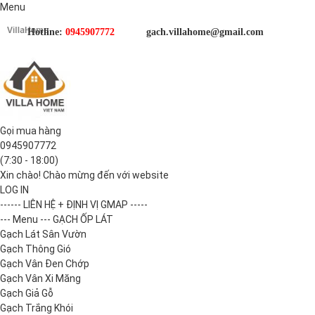
Menu
Hotline:
0945907772
gach.villahome@gmail.com
Gọi mua hàng
0945907772
(7:30 - 18:00)
Xin chào! Chào mừng đến với website
LOG IN
------ LIÊN HỆ + ĐỊNH VỊ GMAP -----
--- Menu --- GẠCH ỐP LÁT
Gạch Lát Sân Vườn
Gạch Thông Gió
Gạch Vân Đen Chớp
Gạch Vân Xi Măng
Gạch Giả Gỗ
Gạch Trắng Khói