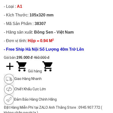
- Loại :
A1
- Kích Thước:
105x320 mm
- Mã Sản Phẩm :
38307
- Hãng sản xuất:
Bông Sen - Việt Nam
2
- Đơn vị tính:
Hộp = 0.94 M
- Free Ship Hà Nội Số Lượng 40m Trở Lên
Giá bán:
295.000 đ
460.000 đ
Giỏ hàng
Giao Hàng Nhanh
Chiết Khấu Cực Lớn
Đảm Bảo Hàng Chính Hãng
Đặt Hàng Miễn Phí tại ZALO Anh Thắng Store : 0945.907.772 (
không chặn người lạ )