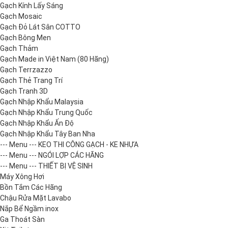
Gạch Kính Lấy Sáng
Gạch Mosaic
Gạch Đỏ Lát Sân COTTO
Gạch Bông Men
Gạch Thảm
Gạch Made in Việt Nam (80 Hãng)
Gạch Terrzazzo
Gạch Thẻ Trang Trí
Gạch Tranh 3D
Gạch Nhập Khẩu Malaysia
Gạch Nhập Khẩu Trung Quốc
Gạch Nhập Khẩu Ấn Độ
Gạch Nhập Khẩu Tây Ban Nha
--- Menu --- KEO THI CÔNG GẠCH - KE NHỰA
--- Menu --- NGÓI LỢP CÁC HÃNG
--- Menu --- THIẾT BỊ VỆ SINH
Máy Xông Hơi
Bồn Tắm Các Hãng
Chậu Rửa Mặt Lavabo
Nắp Bể Ngầm inox
Ga Thoát Sàn