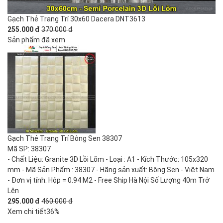
Gạch Thẻ Trang Trí 30x60 Dacera DNT3613
255.000 đ
370.000 đ
Sản phẩm đã xem
Gạch Thẻ Trang Trí Bông Sen 38307
Mã SP: 38307
- Chất Liệu: Granite 3D Lồi Lõm - Loại : A1 - Kích Thước: 105x320
mm - Mã Sản Phẩm : 38307 - Hãng sản xuất: Bông Sen - Việt Nam
- Đơn vị tính: Hộp = 0.94 M2 - Free Ship Hà Nội Số Lượng 40m Trở
Lên
295.000 đ
460.000 đ
Xem chi tiết
36%