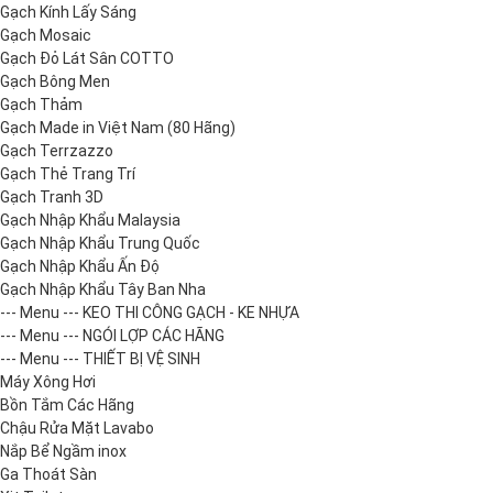
Gạch Kính Lấy Sáng
Gạch Mosaic
Gạch Đỏ Lát Sân COTTO
Gạch Bông Men
Gạch Thảm
Gạch Made in Việt Nam (80 Hãng)
Gạch Terrzazzo
Gạch Thẻ Trang Trí
Gạch Tranh 3D
Gạch Nhập Khẩu Malaysia
Gạch Nhập Khẩu Trung Quốc
Gạch Nhập Khẩu Ấn Độ
Gạch Nhập Khẩu Tây Ban Nha
--- Menu --- KEO THI CÔNG GẠCH - KE NHỰA
--- Menu --- NGÓI LỢP CÁC HÃNG
--- Menu --- THIẾT BỊ VỆ SINH
Máy Xông Hơi
Bồn Tắm Các Hãng
Chậu Rửa Mặt Lavabo
Nắp Bể Ngầm inox
Ga Thoát Sàn