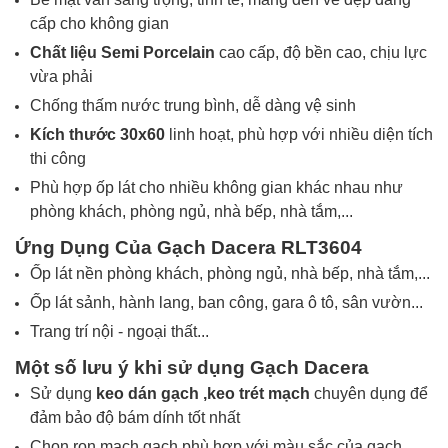
cấp cho không gian
Chất liệu
Semi Porcelain
cao cấp, độ bền cao, chịu lực
vừa phải
Chống thấm nước trung bình, dễ dàng vệ sinh
Kích thước
30x60
linh hoạt, phù hợp với nhiều diện tích
thi công
Phù hợp ốp lát cho nhiều không gian khác nhau như
phòng khách, phòng ngủ, nhà bếp, nhà tắm,...
Ứng Dụng Của Gạch
Dacera
RLT3604
Ốp lát nền phòng khách, phòng ngủ, nhà bếp, nhà tắm,...
Ốp lát sảnh, hành lang, ban công, gara ô tô, sân vườn...
Trang trí nội - ngoại thất...
Một số lưu ý khi sử dụng Gạch
Dacera
Sử dụng
keo dán gạch ,
keo trét mạch
chuyên dụng để
đảm bảo độ bám dính tốt nhất
Chọn ron mạch gạch phù hợp với màu sắc của gạch