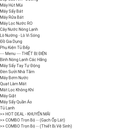
Máy Hút Mùi
Máy Sấy Bát
Máy Rửa Bát
Máy Lọc Nước RO
Cây Nước Nóng Lạnh
Lò Nướng - Lò Vi Sóng
Đồ Gia Dụng
Phụ Kiện Tủ Bếp
--- Menu --- THIẾT BỊ ĐIỆN
Bình Nóng Lạnh Các Hãng
Máy Sấy Tay Tự Động
Đèn Sưởi Nhà Tắm
Máy Bơm Nước
Quạt Làm Mát
Mát Lọc Không Khí
Máy Giặt
Máy Sấy Quần Áo
Tủ Lạnh
>> HOT DEAL - KHUYẾN MÃI
>> COMBO Trọn Bộ -- (Gạch Ốp Lát)
>> COMBO Trọn Bộ -- (Thiết Bị Vệ Sinh)