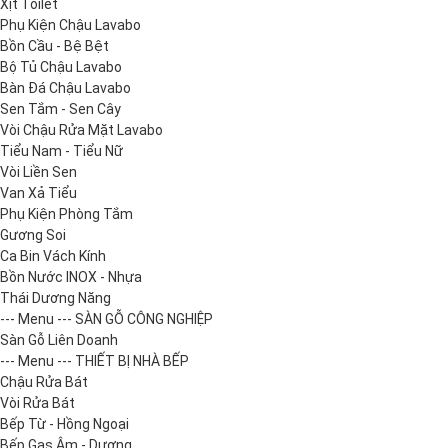
Xịt Toilet
Phụ Kiện Chậu Lavabo
Bồn Cầu - Bệ Bệt
Bộ Tủ Chậu Lavabo
Bàn Đá Chậu Lavabo
Sen Tắm - Sen Cây
Vòi Chậu Rửa Mặt Lavabo
Tiểu Nam - Tiểu Nữ
Vòi Liền Sen
Van Xả Tiểu
Phụ Kiện Phòng Tắm
Gương Soi
Ca Bin Vách Kính
Bồn Nước INOX - Nhựa
Thái Dương Năng
--- Menu --- SÀN GỖ CÔNG NGHIỆP
Sàn Gỗ Liên Doanh
--- Menu --- THIẾT BỊ NHÀ BẾP
Chậu Rửa Bát
Vòi Rửa Bát
Bếp Từ - Hồng Ngoại
Bếp Gas Âm - Dương