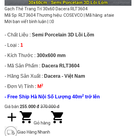
Gạch Thẻ Trang Trí 30x60 Dacera RLT3604
Mã Sp: RLT3604 Thương hiệu: COSEVCO | Mã hàng: ataie
Mời bạn viết bình luận
|
0
- Chất Liệu :
Semi Porcelain 3D Lồi Lõm
- Loại :
1
- Kích Thước :
300x600 mm
- Mã Sản Phẩm :
Dacera RLT3604
- Hãng Sản Xuất :
Dacera - Việt Nam
2
- Đơn Vị Tính :
M
2
- Free Ship Hà Nội Số Lượng 40m
trở lên
Giá bán:
255.000 đ
370.000 đ
Giỏ hàng
Giao Hàng Nhanh