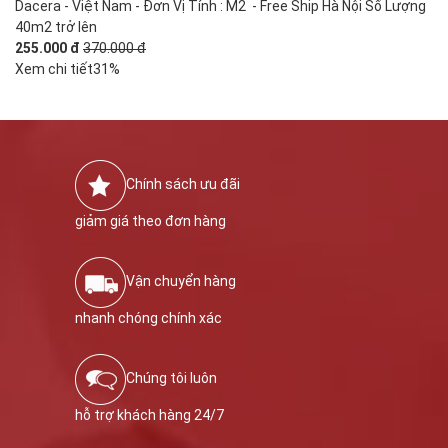
Dacera - Việt Nam - Đơn Vị Tính : M2 - Free Ship Hà Nội Số Lượng
40m2 trở lên
255.000 đ
370.000 đ
Xem chi tiết
31%
Chính sách ưu đãi
giảm giá theo đơn hàng
Vận chuyển hàng
nhanh chóng chính xác
Chúng tôi luôn
hỗ trợ khách hàng 24/7