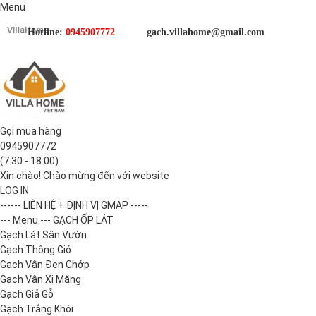
Menu
Hotline:
0945907772
gach.villahome@gmail.com
Gọi mua hàng
0945907772
(7:30 - 18:00)
Xin chào! Chào mừng đến với website
LOG IN
------ LIÊN HỆ + ĐỊNH VỊ GMAP -----
--- Menu --- GẠCH ỐP LÁT
Gạch Lát Sân Vườn
Gạch Thông Gió
Gạch Vân Đen Chớp
Gạch Vân Xi Măng
Gạch Giả Gỗ
Gạch Trắng Khói