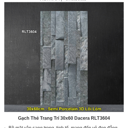
Gạch Thẻ Trang Trí 30x60 Dacera RLT3604
Bề mặt
vân
sang trọng, tinh tế, mang đến vẻ đẹp đẳng