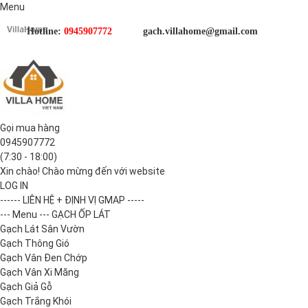
Menu
Hotline:
0945907772
gach.villahome@gmail.com
Gọi mua hàng
0945907772
(7:30 - 18:00)
Xin chào! Chào mừng đến với website
LOG IN
------ LIÊN HỆ + ĐỊNH VỊ GMAP -----
--- Menu --- GẠCH ỐP LÁT
Gạch Lát Sân Vườn
Gạch Thông Gió
Gạch Vân Đen Chớp
Gạch Vân Xi Măng
Gạch Giả Gỗ
Gạch Trắng Khói