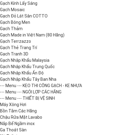
Gạch Kính Lấy Sáng
Gạch Mosaic
Gạch Đỏ Lát Sân COTTO
Gạch Bông Men
Gạch Thảm
Gạch Made in Việt Nam (80 Hãng)
Gạch Terrzazzo
Gạch Thẻ Trang Trí
Gạch Tranh 3D
Gạch Nhập Khẩu Malaysia
Gạch Nhập Khẩu Trung Quốc
Gạch Nhập Khẩu Ấn Độ
Gạch Nhập Khẩu Tây Ban Nha
--- Menu --- KEO THI CÔNG GẠCH - KE NHỰA
--- Menu --- NGÓI LỢP CÁC HÃNG
--- Menu --- THIẾT BỊ VỆ SINH
Máy Xông Hơi
Bồn Tắm Các Hãng
Chậu Rửa Mặt Lavabo
Nắp Bể Ngầm inox
Ga Thoát Sàn