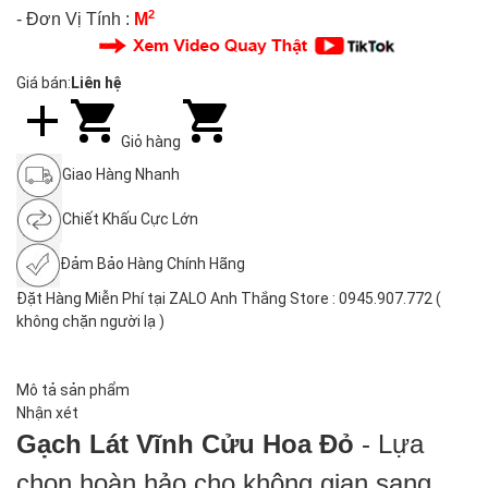
2
- Đơn Vị Tính :
M
Giá bán:
Liên hệ
Giỏ hàng
Giao Hàng Nhanh
Chiết Khấu Cực Lớn
Đảm Bảo Hàng Chính Hãng
Đặt Hàng Miễn Phí tại ZALO Anh Thắng Store : 0945.907.772 (
không chặn người lạ )
Mô tả sản phẩm
Nhận xét
Gạch Lát Vĩnh Cửu Hoa Đỏ
- Lựa
chọn hoàn hảo cho không gian sang