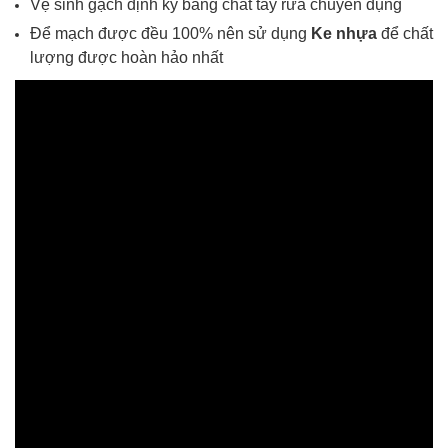
Vệ sinh gạch định kỳ bằng chất tẩy rửa chuyên dụng
Để mạch được đều 100% nên sử dụng
Ke nhựa
để chất
lượng được hoàn hảo nhất