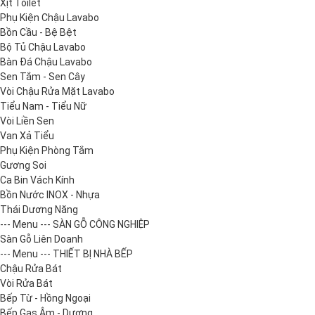
Xịt Toilet
Phụ Kiện Chậu Lavabo
Bồn Cầu - Bệ Bệt
Bộ Tủ Chậu Lavabo
Bàn Đá Chậu Lavabo
Sen Tắm - Sen Cây
Vòi Chậu Rửa Mặt Lavabo
Tiểu Nam - Tiểu Nữ
Vòi Liền Sen
Van Xả Tiểu
Phụ Kiện Phòng Tắm
Gương Soi
Ca Bin Vách Kính
Bồn Nước INOX - Nhựa
Thái Dương Năng
--- Menu --- SÀN GỖ CÔNG NGHIỆP
Sàn Gỗ Liên Doanh
--- Menu --- THIẾT BỊ NHÀ BẾP
Chậu Rửa Bát
Vòi Rửa Bát
Bếp Từ - Hồng Ngoại
Bếp Gas Âm - Dương