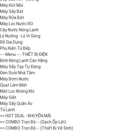
Máy Hút Mùi
Máy Sấy Bát
Máy Rửa Bát
Máy Lọc Nước RO
Cây Nước Nóng Lạnh
Lò Nướng - Lò Vi Sóng
Đồ Gia Dụng
Phụ Kiện Tủ Bếp
--- Menu --- THIẾT BỊ ĐIỆN
Bình Nóng Lạnh Các Hãng
Máy Sấy Tay Tự Động
Đèn Sưởi Nhà Tắm
Máy Bơm Nước
Quạt Làm Mát
Mát Lọc Không Khí
Máy Giặt
Máy Sấy Quần Áo
Tủ Lạnh
>> HOT DEAL - KHUYẾN MÃI
>> COMBO Trọn Bộ -- (Gạch Ốp Lát)
>> COMBO Trọn Bộ -- (Thiết Bị Vệ Sinh)