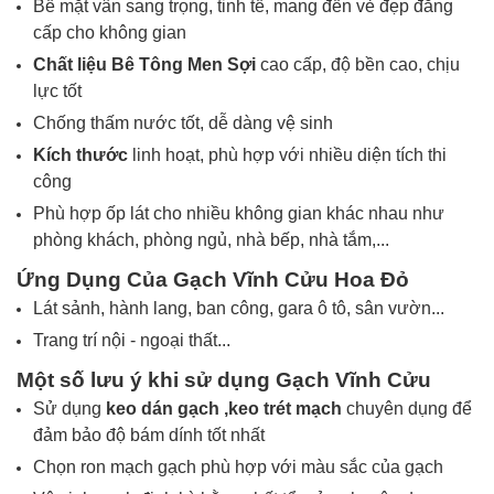
Bề mặt
vân
sang trọng, tinh tế, mang đến vẻ đẹp đẳng
cấp cho không gian
Chất liệu
Bê Tông Men Sợi
cao cấp, độ bền cao, chịu
lực tốt
Chống thấm nước tốt, dễ dàng vệ sinh
Kích thước
linh hoạt, phù hợp với nhiều diện tích thi
công
Phù hợp ốp lát cho nhiều không gian khác nhau như
phòng khách, phòng ngủ, nhà bếp, nhà tắm,...
Ứng Dụng Của Gạch
Vĩnh Cửu Hoa Đỏ
Lát sảnh, hành lang, ban công, gara ô tô, sân vườn...
Trang trí nội - ngoại thất...
Một số lưu ý khi sử dụng Gạch
Vĩnh Cửu
Sử dụng
keo dán gạch ,
keo trét mạch
chuyên dụng để
đảm bảo độ bám dính tốt nhất
Chọn ron mạch gạch phù hợp với màu sắc của gạch