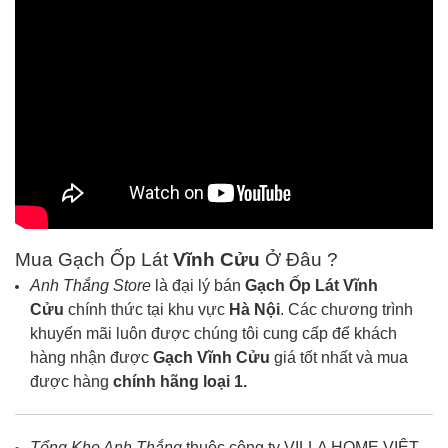
Mua Gạch Ốp Lát
Vĩnh Cửu
Ở Đâu ?
Anh Thắng Store
là đại lý bán
Gạch Ốp Lát
Vĩnh
Cửu
chính thức tại khu vực
Hà Nội
. Các chương trình
khuyến mãi luôn được chúng tôi cung cấp để khách
hàng nhận được
Gạch
Vĩnh Cửu
giá tốt nhất và mua
được hàng
chính hãng loại 1.
Tổng Kho Anh Thắng
thuộc công ty VILLA HOME VIỆT