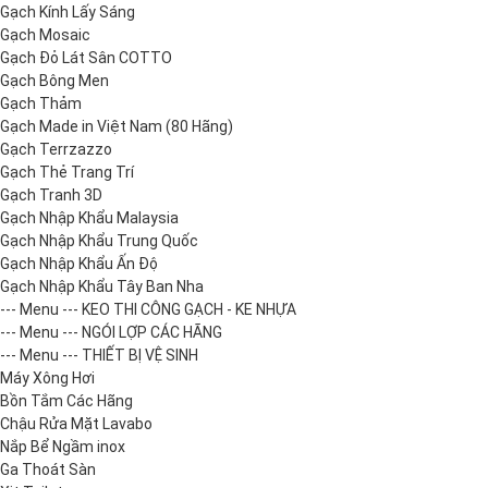
Gạch Kính Lấy Sáng
Gạch Mosaic
Gạch Đỏ Lát Sân COTTO
Gạch Bông Men
Gạch Thảm
Gạch Made in Việt Nam (80 Hãng)
Gạch Terrzazzo
Gạch Thẻ Trang Trí
Gạch Tranh 3D
Gạch Nhập Khẩu Malaysia
Gạch Nhập Khẩu Trung Quốc
Gạch Nhập Khẩu Ấn Độ
Gạch Nhập Khẩu Tây Ban Nha
--- Menu --- KEO THI CÔNG GẠCH - KE NHỰA
--- Menu --- NGÓI LỢP CÁC HÃNG
--- Menu --- THIẾT BỊ VỆ SINH
Máy Xông Hơi
Bồn Tắm Các Hãng
Chậu Rửa Mặt Lavabo
Nắp Bể Ngầm inox
Ga Thoát Sàn