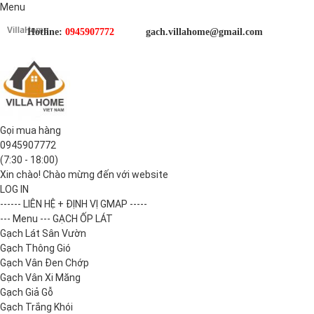
Menu
Hotline:
0945907772
gach.villahome@gmail.com
Gọi mua hàng
0945907772
(7:30 - 18:00)
Xin chào! Chào mừng đến với website
LOG IN
------ LIÊN HỆ + ĐỊNH VỊ GMAP -----
--- Menu --- GẠCH ỐP LÁT
Gạch Lát Sân Vườn
Gạch Thông Gió
Gạch Vân Đen Chớp
Gạch Vân Xi Măng
Gạch Giả Gỗ
Gạch Trắng Khói