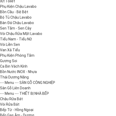
Xịt Toilet
Phụ Kiện Chậu Lavabo
Bồn Cầu - Bệ Bệt
Bộ Tủ Chậu Lavabo
Bàn Đá Chậu Lavabo
Sen Tắm - Sen Cây
Vòi Chậu Rửa Mặt Lavabo
Tiểu Nam - Tiểu Nữ
Vòi Liền Sen
Van Xả Tiểu
Phụ Kiện Phòng Tắm
Gương Soi
Ca Bin Vách Kính
Bồn Nước INOX - Nhựa
Thái Dương Năng
--- Menu --- SÀN GỖ CÔNG NGHIỆP
Sàn Gỗ Liên Doanh
--- Menu --- THIẾT BỊ NHÀ BẾP
Chậu Rửa Bát
Vòi Rửa Bát
Bếp Từ - Hồng Ngoại
Bếp Gas Âm - Dương