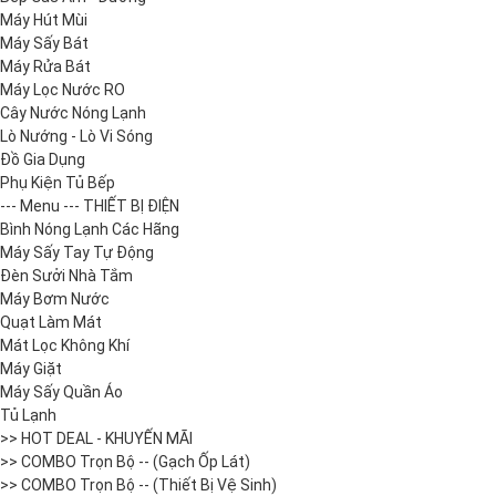
Máy Hút Mùi
Máy Sấy Bát
Máy Rửa Bát
Máy Lọc Nước RO
Cây Nước Nóng Lạnh
Lò Nướng - Lò Vi Sóng
Đồ Gia Dụng
Phụ Kiện Tủ Bếp
--- Menu --- THIẾT BỊ ĐIỆN
Bình Nóng Lạnh Các Hãng
Máy Sấy Tay Tự Động
Đèn Sưởi Nhà Tắm
Máy Bơm Nước
Quạt Làm Mát
Mát Lọc Không Khí
Máy Giặt
Máy Sấy Quần Áo
Tủ Lạnh
>> HOT DEAL - KHUYẾN MÃI
>> COMBO Trọn Bộ -- (Gạch Ốp Lát)
>> COMBO Trọn Bộ -- (Thiết Bị Vệ Sinh)