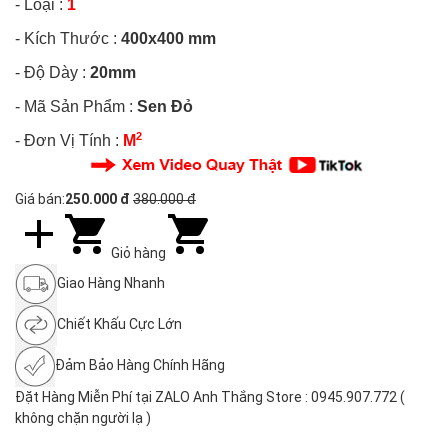
- Loại :
1
- Kích Thước :
400x400 mm
- Độ Dày :
20mm
- Mã Sản Phẩm :
Sen Đỏ
2
- Đơn Vị Tính :
M
Giá bán:
250.000 đ
380.000 đ
Giỏ hàng
Giao Hàng Nhanh
Chiết Khấu Cực Lớn
Đảm Bảo Hàng Chính Hãng
Đặt Hàng Miễn Phí tại ZALO Anh Thắng Store : 0945.907.772 (
không chặn người lạ )