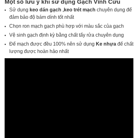
Một số lưu ý khi sử dụng Gạch
Vĩnh Cửu
Sử dụng
keo dán gạch ,
keo trét mạch
chuyên dụng để
đảm bảo độ bám dính tốt nhất
Chọn ron mạch gạch phù hợp với màu sắc của gạch
Vệ sinh gạch định kỳ bằng chất tẩy rửa chuyên dụng
Để mạch được đều 100% nên sử dụng
Ke nhựa
để chất
lượng được hoàn hảo nhất