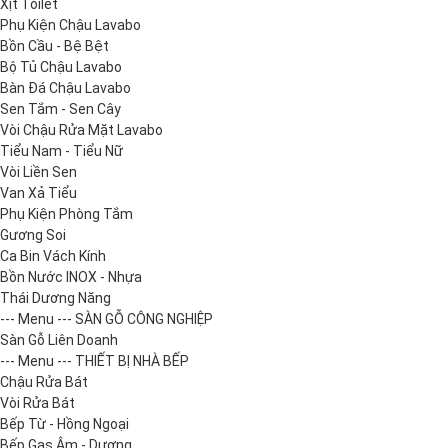
Xịt Toilet
Phụ Kiện Chậu Lavabo
Bồn Cầu - Bệ Bệt
Bộ Tủ Chậu Lavabo
Bàn Đá Chậu Lavabo
Sen Tắm - Sen Cây
Vòi Chậu Rửa Mặt Lavabo
Tiểu Nam - Tiểu Nữ
Vòi Liền Sen
Van Xả Tiểu
Phụ Kiện Phòng Tắm
Gương Soi
Ca Bin Vách Kính
Bồn Nước INOX - Nhựa
Thái Dương Năng
--- Menu --- SÀN GỖ CÔNG NGHIỆP
Sàn Gỗ Liên Doanh
--- Menu --- THIẾT BỊ NHÀ BẾP
Chậu Rửa Bát
Vòi Rửa Bát
Bếp Từ - Hồng Ngoại
Bếp Gas Âm - Dương