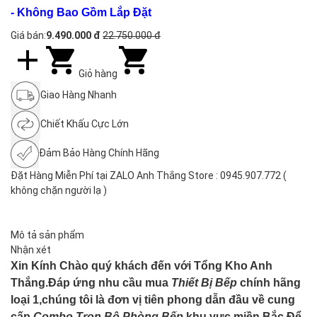
- Không Bao Gồm Lắp Đặt
Giá bán:
9.490.000 đ
22.750.000 đ
Giỏ hàng
Giao Hàng Nhanh
Chiết Khấu Cực Lớn
Đảm Bảo Hàng Chính Hãng
Đặt Hàng Miễn Phí tại ZALO Anh Thắng Store : 0945.907.772 (
không chặn người lạ )
Mô tả sản phẩm
Nhận xét
Xin Kính Chào quý khách đến với Tổng Kho Anh
Thắng.Đáp ứng nhu cầu mua
Thiết Bị Bếp
chính hãng
loại 1,chúng tôi là đơn vị tiên phong dẫn đầu về cung
cấp
Combo Trọn Bộ Phòng Bếp
khu vực miền Bắc.Để