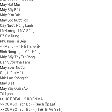
Máy Hút Mùi
Máy Sấy Bát
Máy Rửa Bát
Máy Lọc Nước RO
Cây Nước Nóng Lạnh
Lò Nướng - Lò Vi Sóng
Đồ Gia Dụng
Phụ Kiện Tủ Bếp
--- Menu --- THIẾT BỊ ĐIỆN
Bình Nóng Lạnh Các Hãng
Máy Sấy Tay Tự Động
Đèn Sưởi Nhà Tắm
Máy Bơm Nước
Quạt Làm Mát
Mát Lọc Không Khí
Máy Giặt
Máy Sấy Quần Áo
Tủ Lạnh
>> HOT DEAL - KHUYẾN MÃI
>> COMBO Trọn Bộ -- (Gạch Ốp Lát)
>> COMBO Trọn Bộ -- (Thiết Bị Vệ Sinh)