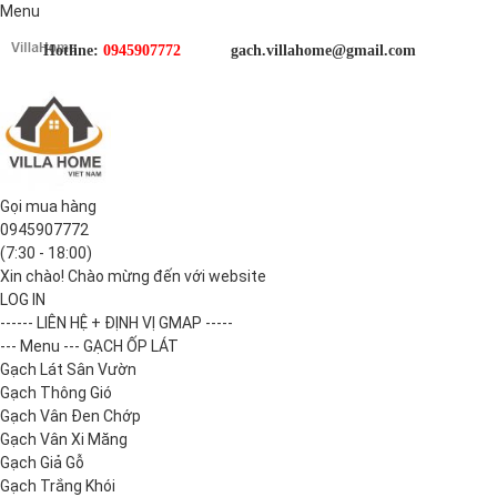
Menu
Hotline:
0945907772
gach.villahome@gmail.com
Gọi mua hàng
0945907772
(7:30 - 18:00)
Xin chào! Chào mừng đến với website
LOG IN
------ LIÊN HỆ + ĐỊNH VỊ GMAP -----
--- Menu --- GẠCH ỐP LÁT
Gạch Lát Sân Vườn
Gạch Thông Gió
Gạch Vân Đen Chớp
Gạch Vân Xi Măng
Gạch Giả Gỗ
Gạch Trắng Khói