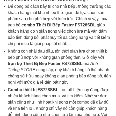
Để đồng bộ cách bày trí cho nhà bếp , thông thường các
khách hàng mất khá nhiều thời gian để lựa chọn sản
phẩm sao cho phù hợp với kiến trúc. Chính vì vậy, mua
trọn bộ
combo
Thiết Bị Bếp Faster FS728SBL
giúp
khách hàng đơn giản trong việc chọn lựa mà vẫn đảm
bảo tính đồng bộ, phát huy tối đa công năng và tiết kiệm
chi phí mua là giải pháp tốt nhất.
Không còn phải đau đầu, tốn thời gian lựa chọn thiết bị
bếp phù hợp với không gian phòng tắm. Giờ đây với
trọn bộ
Thiết Bị Bếp Faster FS728SBL
mà
Anh
Thắng
STORE
cung cấp, quý khách hàng có thể nhanh
chóng sở hữu ngay không gian phòng bếp đồng bộ, tiện
nghi với mức giá rẻ đến bất ngờ.
Combo thiết bị
FS728SBL
trọn bộ hiện nay đang được
nhiều khách hàng chọn mua. và tìm kiếm. Nhờ sự đơn
giản cũng như linh hoạt khi trong một combo đã đầy đủ
và khá tiện lợi. Không chỉ vậy nó còn giúp khách hàng
dễ hình dung cũng như chọn lựa tầm giá phù hợp. Vòi