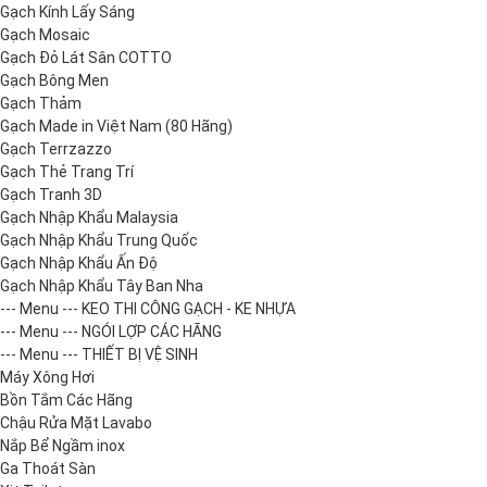
Gạch Kính Lấy Sáng
Gạch Mosaic
Gạch Đỏ Lát Sân COTTO
Gạch Bông Men
Gạch Thảm
Gạch Made in Việt Nam (80 Hãng)
Gạch Terrzazzo
Gạch Thẻ Trang Trí
Gạch Tranh 3D
Gạch Nhập Khẩu Malaysia
Gạch Nhập Khẩu Trung Quốc
Gạch Nhập Khẩu Ấn Độ
Gạch Nhập Khẩu Tây Ban Nha
--- Menu --- KEO THI CÔNG GẠCH - KE NHỰA
--- Menu --- NGÓI LỢP CÁC HÃNG
--- Menu --- THIẾT BỊ VỆ SINH
Máy Xông Hơi
Bồn Tắm Các Hãng
Chậu Rửa Mặt Lavabo
Nắp Bể Ngầm inox
Ga Thoát Sàn