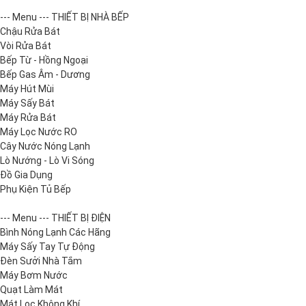
--- Menu --- THIẾT BỊ NHÀ BẾP
Chậu Rửa Bát
Vòi Rửa Bát
Bếp Từ - Hồng Ngoại
Bếp Gas Âm - Dương
Máy Hút Mùi
Máy Sấy Bát
Máy Rửa Bát
Máy Lọc Nước RO
Cây Nước Nóng Lạnh
Lò Nướng - Lò Vi Sóng
Đồ Gia Dụng
Phụ Kiện Tủ Bếp
--- Menu --- THIẾT BỊ ĐIỆN
Bình Nóng Lạnh Các Hãng
Máy Sấy Tay Tự Động
Đèn Sưởi Nhà Tắm
Máy Bơm Nước
Quạt Làm Mát
Mát Lọc Không Khí