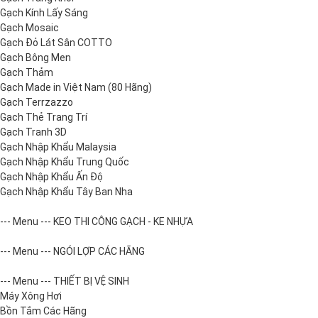
Gạch Kính Lấy Sáng
Gạch Mosaic
Gạch Đỏ Lát Sân COTTO
Gạch Bông Men
Gạch Thảm
Gạch Made in Việt Nam (80 Hãng)
Gạch Terrzazzo
Gạch Thẻ Trang Trí
Gạch Tranh 3D
Gạch Nhập Khẩu Malaysia
Gạch Nhập Khẩu Trung Quốc
Gạch Nhập Khẩu Ấn Độ
Gạch Nhập Khẩu Tây Ban Nha
--- Menu --- KEO THI CÔNG GẠCH - KE NHỰA
--- Menu --- NGÓI LỢP CÁC HÃNG
--- Menu --- THIẾT BỊ VỆ SINH
Máy Xông Hơi
Bồn Tắm Các Hãng