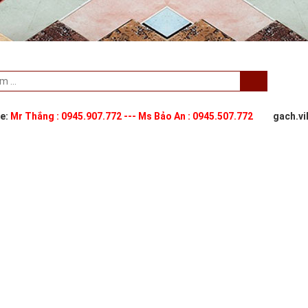
ne:
Mr Thắng : 0945.907.772 --- Ms Bảo An : 0945.507.772
gach.v