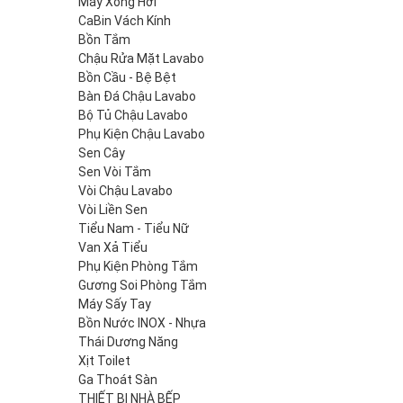
Máy Xông Hơi
CaBin Vách Kính
Bồn Tắm
Chậu Rửa Mặt Lavabo
Bồn Cầu - Bệ Bệt
Bàn Đá Chậu Lavabo
Bộ Tủ Chậu Lavabo
Phụ Kiện Chậu Lavabo
Sen Cây
Sen Vòi Tắm
Vòi Chậu Lavabo
Vòi Liền Sen
Tiểu Nam - Tiểu Nữ
Van Xả Tiểu
Phụ Kiện Phòng Tắm
Gương Soi Phòng Tắm
Máy Sấy Tay
Bồn Nước INOX - Nhựa
Thái Dương Năng
Xịt Toilet
Ga Thoát Sàn
THIẾT BỊ NHÀ BẾP