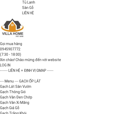
Tủ Lạnh
Sàn Gỗ
LIÊN HỆ
Gọi mua hàng
0945907772
(7:30 - 18:00)
Xin chào! Chào mừng đến với website
LOG IN
------ LIÊN HỆ + ĐỊNH VỊ GMAP -----
--- Menu --- GẠCH ỐP LÁT
Gạch Lát Sân Vườn
Gạch Thông Gió
Gạch Vân Đen Chớp
Gạch Vân Xi Măng
Gạch Giả Gỗ
Gạch Trắng Khói