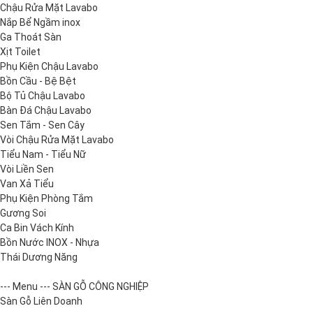
Chậu Rửa Mặt Lavabo
Nắp Bể Ngầm inox
Ga Thoát Sàn
Xịt Toilet
Phụ Kiện Chậu Lavabo
Bồn Cầu - Bệ Bệt
Bộ Tủ Chậu Lavabo
Bàn Đá Chậu Lavabo
Sen Tắm - Sen Cây
Vòi Chậu Rửa Mặt Lavabo
Tiểu Nam - Tiểu Nữ
Vòi Liền Sen
Van Xả Tiểu
Phụ Kiện Phòng Tắm
Gương Soi
Ca Bin Vách Kính
Bồn Nước INOX - Nhựa
Thái Dương Năng
--- Menu --- SÀN GỖ CÔNG NGHIỆP
Sàn Gỗ Liên Doanh