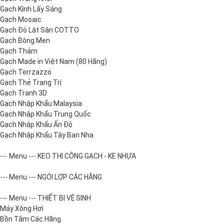
Gạch Kính Lấy Sáng
Gạch Mosaic
Gạch Đỏ Lát Sân COTTO
Gạch Bông Men
Gạch Thảm
Gạch Made in Việt Nam (80 Hãng)
Gạch Terrzazzo
Gạch Thẻ Trang Trí
Gạch Tranh 3D
Gạch Nhập Khẩu Malaysia
Gạch Nhập Khẩu Trung Quốc
Gạch Nhập Khẩu Ấn Độ
Gạch Nhập Khẩu Tây Ban Nha
--- Menu --- KEO THI CÔNG GẠCH - KE NHỰA
--- Menu --- NGÓI LỢP CÁC HÃNG
--- Menu --- THIẾT BỊ VỆ SINH
Máy Xông Hơi
Bồn Tắm Các Hãng