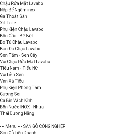
Chậu Rửa Mặt Lavabo
Nắp Bể Ngầm inox
Ga Thoát Sàn
Xịt Toilet
Phụ Kiện Chậu Lavabo
Bồn Cầu - Bệ Bệt
Bộ Tủ Chậu Lavabo
Bàn Đá Chậu Lavabo
Sen Tắm - Sen Cây
Vòi Chậu Rửa Mặt Lavabo
Tiểu Nam - Tiểu Nữ
Vòi Liền Sen
Van Xả Tiểu
Phụ Kiện Phòng Tắm
Gương Soi
Ca Bin Vách Kính
Bồn Nước INOX - Nhựa
Thái Dương Năng
--- Menu --- SÀN GỖ CÔNG NGHIỆP
Sàn Gỗ Liên Doanh