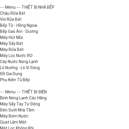
--- Menu --- THIẾT BỊ NHÀ BẾP
Chậu Rửa Bát
Vòi Rửa Bát
Bếp Từ - Hồng Ngoại
Bếp Gas Âm - Dương
Máy Hút Mùi
Máy Sấy Bát
Máy Rửa Bát
Máy Lọc Nước RO
Cây Nước Nóng Lạnh
Lò Nướng - Lò Vi Sóng
Đồ Gia Dụng
Phụ Kiện Tủ Bếp
--- Menu --- THIẾT BỊ ĐIỆN
Bình Nóng Lạnh Các Hãng
Máy Sấy Tay Tự Động
Đèn Sưởi Nhà Tắm
Máy Bơm Nước
Quạt Làm Mát
Mát Lọc Không Khí