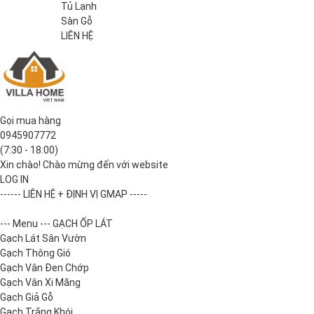
Tủ Lạnh
Sàn Gỗ
LIÊN HỆ
Gọi mua hàng
0945907772
(7:30 - 18:00)
Xin chào! Chào mừng đến với website
LOG IN
------ LIÊN HỆ + ĐỊNH VỊ GMAP -----
--- Menu --- GẠCH ỐP LÁT
Gạch Lát Sân Vườn
Gạch Thông Gió
Gạch Vân Đen Chớp
Gạch Vân Xi Măng
Gạch Giả Gỗ
Gạch Trắng Khói