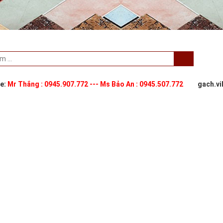
ne:
Mr Thắng : 0945.907.772 --- Ms Bảo An : 0945.507.772
gach.v