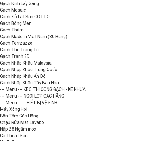
Gạch Kính Lấy Sáng
Gạch Mosaic
Gạch Đỏ Lát Sân COTTO
Gạch Bông Men
Gạch Thảm
Gạch Made in Việt Nam (80 Hãng)
Gạch Terrzazzo
Gạch Thẻ Trang Trí
Gạch Tranh 3D
Gạch Nhập Khẩu Malaysia
Gạch Nhập Khẩu Trung Quốc
Gạch Nhập Khẩu Ấn Độ
Gạch Nhập Khẩu Tây Ban Nha
--- Menu --- KEO THI CÔNG GẠCH - KE NHỰA
--- Menu --- NGÓI LỢP CÁC HÃNG
--- Menu --- THIẾT BỊ VỆ SINH
Máy Xông Hơi
Bồn Tắm Các Hãng
Chậu Rửa Mặt Lavabo
Nắp Bể Ngầm inox
Ga Thoát Sàn