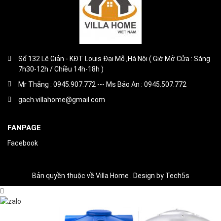
Số 132 Lê Giản - KĐT Louis Đại Mỗ ,Hà Nội ( Giờ Mở Cửa : Sáng
7h30-12h / Chiều 14h-18h )
Mr Thắng : 0945.907.772 --- Ms Bảo An : 0945.507.772
gach.villahome@gmail.com
FANPAGE
Facebook
Bản quyền thuộc về Villa Home . Design by Tech5s