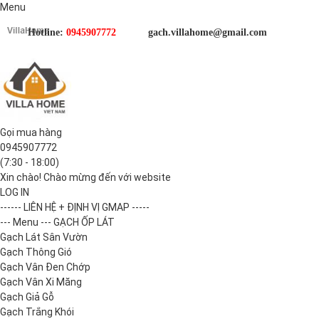
Menu
Hotline:
0945907772
gach.villahome@gmail.com
Gọi mua hàng
0945907772
(7:30 - 18:00)
Xin chào! Chào mừng đến với website
LOG IN
------ LIÊN HỆ + ĐỊNH VỊ GMAP -----
--- Menu --- GẠCH ỐP LÁT
Gạch Lát Sân Vườn
Gạch Thông Gió
Gạch Vân Đen Chớp
Gạch Vân Xi Măng
Gạch Giả Gỗ
Gạch Trắng Khói