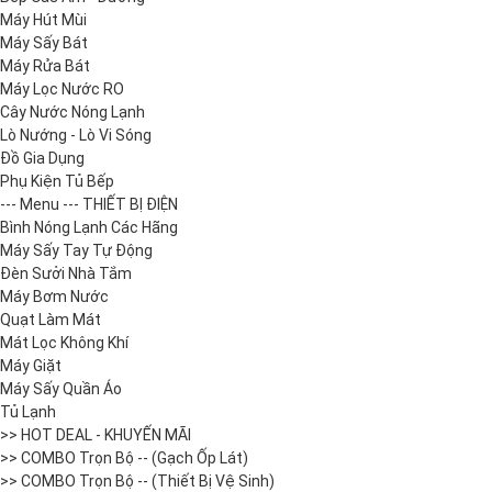
Máy Hút Mùi
Máy Sấy Bát
Máy Rửa Bát
Máy Lọc Nước RO
Cây Nước Nóng Lạnh
Lò Nướng - Lò Vi Sóng
Đồ Gia Dụng
Phụ Kiện Tủ Bếp
--- Menu --- THIẾT BỊ ĐIỆN
Bình Nóng Lạnh Các Hãng
Máy Sấy Tay Tự Động
Đèn Sưởi Nhà Tắm
Máy Bơm Nước
Quạt Làm Mát
Mát Lọc Không Khí
Máy Giặt
Máy Sấy Quần Áo
Tủ Lạnh
>> HOT DEAL - KHUYẾN MÃI
>> COMBO Trọn Bộ -- (Gạch Ốp Lát)
>> COMBO Trọn Bộ -- (Thiết Bị Vệ Sinh)