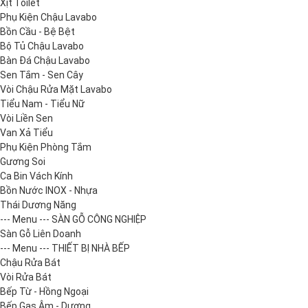
Xịt Toilet
Phụ Kiện Chậu Lavabo
Bồn Cầu - Bệ Bệt
Bộ Tủ Chậu Lavabo
Bàn Đá Chậu Lavabo
Sen Tắm - Sen Cây
Vòi Chậu Rửa Mặt Lavabo
Tiểu Nam - Tiểu Nữ
Vòi Liền Sen
Van Xả Tiểu
Phụ Kiện Phòng Tắm
Gương Soi
Ca Bin Vách Kính
Bồn Nước INOX - Nhựa
Thái Dương Năng
--- Menu --- SÀN GỖ CÔNG NGHIỆP
Sàn Gỗ Liên Doanh
--- Menu --- THIẾT BỊ NHÀ BẾP
Chậu Rửa Bát
Vòi Rửa Bát
Bếp Từ - Hồng Ngoại
Bếp Gas Âm - Dương