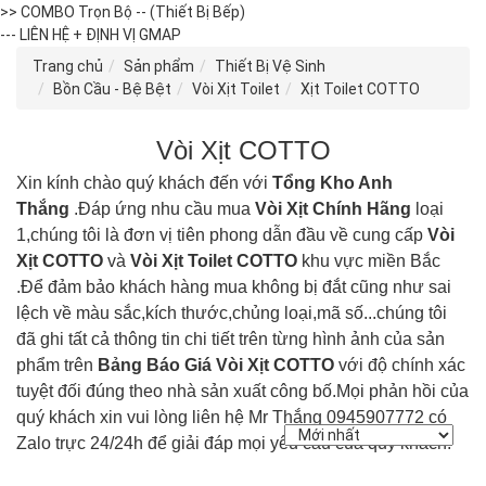
>> COMBO Trọn Bộ -- (Thiết Bị Bếp)
--- LIÊN HỆ + ĐỊNH VỊ GMAP
Trang chủ
Sản phẩm
Thiết Bị Vệ Sinh
Bồn Cầu - Bệ Bệt
Vòi Xịt Toilet
Xịt Toilet COTTO
Vòi Xịt COTTO
Xin kính chào quý khách đến với
Tổng Kho Anh
Thắng
.Đáp ứng nhu cầu mua
Vòi Xịt
Chính Hãng
loại
1,chúng tôi là đơn vị tiên phong dẫn đầu về cung cấp
Vòi
Xịt COTTO
và
Vòi Xịt Toilet
COTTO
khu vực miền Bắc
.Để đảm bảo khách hàng mua không bị đắt cũng như sai
lệch về màu sắc,kích thước,chủng loại,mã số...chúng tôi
đã ghi tất cả thông tin chi tiết trên từng hình ảnh của sản
phẩm trên
Bảng Báo Giá Vòi Xịt
COTTO
với độ chính xác
tuyệt đối đúng theo nhà sản xuất công bố.Mọi phản hồi của
quý khách xin vui lòng liên hệ Mr Thắng 0945907772 có
Zalo trực 24/24h để giải đáp mọi yêu cầu của quý khách.