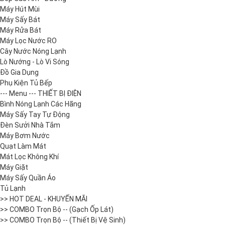
Máy Hút Mùi
Máy Sấy Bát
Máy Rửa Bát
Máy Lọc Nước RO
Cây Nước Nóng Lạnh
Lò Nướng - Lò Vi Sóng
Đồ Gia Dụng
Phụ Kiện Tủ Bếp
--- Menu --- THIẾT BỊ ĐIỆN
Bình Nóng Lạnh Các Hãng
Máy Sấy Tay Tự Động
Đèn Sưởi Nhà Tắm
Máy Bơm Nước
Quạt Làm Mát
Mát Lọc Không Khí
Máy Giặt
Máy Sấy Quần Áo
Tủ Lạnh
>> HOT DEAL - KHUYẾN MÃI
>> COMBO Trọn Bộ -- (Gạch Ốp Lát)
>> COMBO Trọn Bộ -- (Thiết Bị Vệ Sinh)