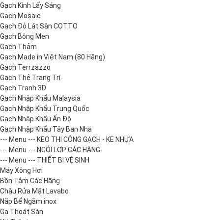
Gạch Kính Lấy Sáng
Gạch Mosaic
Gạch Đỏ Lát Sân COTTO
Gạch Bông Men
Gạch Thảm
Gạch Made in Việt Nam (80 Hãng)
Gạch Terrzazzo
Gạch Thẻ Trang Trí
Gạch Tranh 3D
Gạch Nhập Khẩu Malaysia
Gạch Nhập Khẩu Trung Quốc
Gạch Nhập Khẩu Ấn Độ
Gạch Nhập Khẩu Tây Ban Nha
--- Menu --- KEO THI CÔNG GẠCH - KE NHỰA
--- Menu --- NGÓI LỢP CÁC HÃNG
--- Menu --- THIẾT BỊ VỆ SINH
Máy Xông Hơi
Bồn Tắm Các Hãng
Chậu Rửa Mặt Lavabo
Nắp Bể Ngầm inox
Ga Thoát Sàn