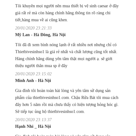
Tôi khuyên mọi người nên mua thiết bị vệ sinh caesar ở đây
giá rất rẻ mà còn hàng chính hãng.thông tin rõ ràng chi
tiết,hàng mua về ai cũng khen.
20/01/2020 23:21:33
Mỹ Lan - Hà Đông, Hà Nội
Tôi đã đi xem bình nóng lạnh ở rất nhiều nơi nhưng chỉ có
Thietbivesinhso1 là giá rẻ nhất và chất lượng cũng tốt nhất.
Hàng chính hãng dùng yên tâm thật mọi người ạ. sẽ giới
thiệu người thân mua sp ở đây
20/01/2020 23:15:02
Minh Anh - Hà Nội
Gia đình tôi hoàn toàn hài lòng và yên tâm sử dụng sản
phẩm của thietbivesinhso1.com. Chậu Rửa Bát tôi mua cách
đây hơn 5 năm rồi mà chưa thấy có hiện tượng hỏng hóc gì.
Sẽ tiếp tục ủng hộ thietbivesinhso1.com.
20/01/2020 23:13:37
Hạnh Nhi _ Hà Nội