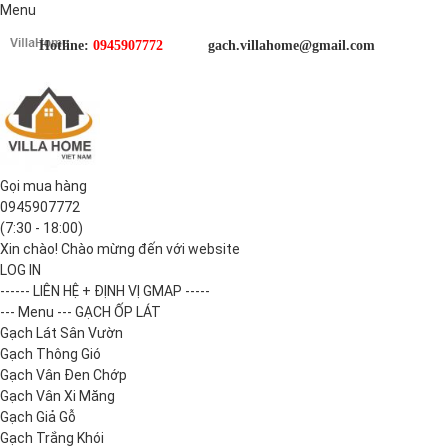
Menu
Hotline:
0945907772
gach.villahome@gmail.com
Gọi mua hàng
0945907772
(7:30 - 18:00)
Xin chào! Chào mừng đến với website
LOG IN
------ LIÊN HỆ + ĐỊNH VỊ GMAP -----
--- Menu --- GẠCH ỐP LÁT
Gạch Lát Sân Vườn
Gạch Thông Gió
Gạch Vân Đen Chớp
Gạch Vân Xi Măng
Gạch Giả Gỗ
Gạch Trắng Khói