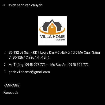
Chính sách vận chuyển
Số 132 Lê Giản - KĐT Louis Đại Mỗ ,Hà Nội ( Giờ Mở Cửa : Sáng
7h30-12h / Chiều 14h-18h )
Mr Thắng : 0945.907.772 --- Ms Bảo An : 0945.507.772
gach.villahome@gmail.com
FANPAGE
Facebook