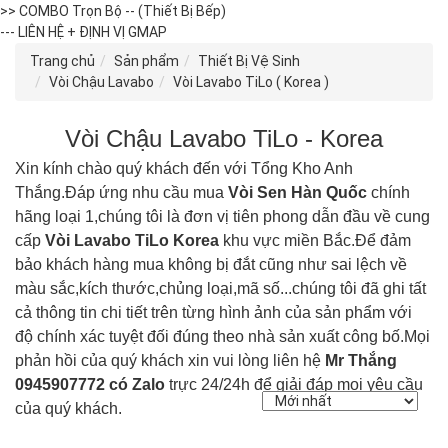
>> COMBO Trọn Bộ -- (Thiết Bị Bếp)
--- LIÊN HỆ + ĐỊNH VỊ GMAP
Trang chủ
Sản phẩm
Thiết Bị Vệ Sinh
Vòi Chậu Lavabo
Vòi Lavabo TiLo ( Korea )
Vòi Chậu Lavabo TiLo - Korea
Xin kính chào quý khách đến với Tổng Kho Anh
Thắng.Đáp ứng nhu cầu mua
Vòi Sen Hàn Quốc
chính
hãng loại 1,chúng tôi là đơn vị tiên phong dẫn đầu về cung
cấp
Vòi Lavabo
TiLo
Korea
khu vực miền Bắc.Để đảm
bảo khách hàng mua không bị đắt cũng như sai lệch về
màu sắc,kích thước,chủng loại,mã số...chúng tôi đã ghi tất
cả thông tin chi tiết trên từng hình ảnh của sản phẩm với
độ chính xác tuyệt đối đúng theo nhà sản xuất công bố.Mọi
phản hồi của quý khách xin vui lòng liên hệ
Mr Thắng
0945907772 có Zalo
trực 24/24h để giải đáp mọi yêu cầu
của quý khách.