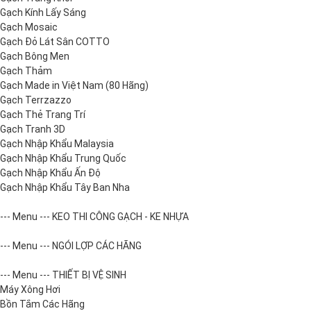
Gạch Kính Lấy Sáng
Gạch Mosaic
Gạch Đỏ Lát Sân COTTO
Gạch Bông Men
Gạch Thảm
Gạch Made in Việt Nam (80 Hãng)
Gạch Terrzazzo
Gạch Thẻ Trang Trí
Gạch Tranh 3D
Gạch Nhập Khẩu Malaysia
Gạch Nhập Khẩu Trung Quốc
Gạch Nhập Khẩu Ấn Độ
Gạch Nhập Khẩu Tây Ban Nha
--- Menu --- KEO THI CÔNG GẠCH - KE NHỰA
--- Menu --- NGÓI LỢP CÁC HÃNG
--- Menu --- THIẾT BỊ VỆ SINH
Máy Xông Hơi
Bồn Tắm Các Hãng