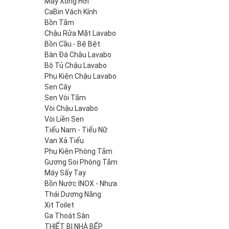
Máy Xông Hơi
CaBin Vách Kính
Bồn Tắm
Chậu Rửa Mặt Lavabo
Bồn Cầu - Bệ Bệt
Bàn Đá Chậu Lavabo
Bộ Tủ Chậu Lavabo
Phụ Kiện Chậu Lavabo
Sen Cây
Sen Vòi Tắm
Vòi Chậu Lavabo
Vòi Liền Sen
Tiểu Nam - Tiểu Nữ
Van Xả Tiểu
Phụ Kiện Phòng Tắm
Gương Soi Phòng Tắm
Máy Sấy Tay
Bồn Nước INOX - Nhựa
Thái Dương Năng
Xịt Toilet
Ga Thoát Sàn
THIẾT BỊ NHÀ BẾP