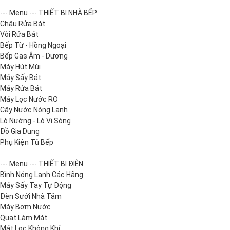
--- Menu --- THIẾT BỊ NHÀ BẾP
Chậu Rửa Bát
Vòi Rửa Bát
Bếp Từ - Hồng Ngoại
Bếp Gas Âm - Dương
Máy Hút Mùi
Máy Sấy Bát
Máy Rửa Bát
Máy Lọc Nước RO
Cây Nước Nóng Lạnh
Lò Nướng - Lò Vi Sóng
Đồ Gia Dụng
Phụ Kiện Tủ Bếp
--- Menu --- THIẾT BỊ ĐIỆN
Bình Nóng Lạnh Các Hãng
Máy Sấy Tay Tự Động
Đèn Sưởi Nhà Tắm
Máy Bơm Nước
Quạt Làm Mát
Mát Lọc Không Khí