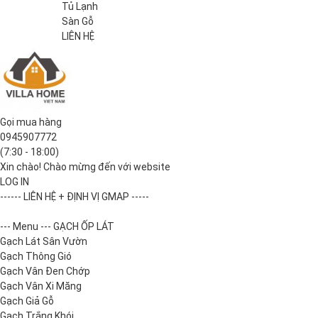
Tủ Lạnh
Sàn Gỗ
LIÊN HỆ
Gọi mua hàng
0945907772
(7:30 - 18:00)
Xin chào! Chào mừng đến với website
LOG IN
------ LIÊN HỆ + ĐỊNH VỊ GMAP -----
--- Menu --- GẠCH ỐP LÁT
Gạch Lát Sân Vườn
Gạch Thông Gió
Gạch Vân Đen Chớp
Gạch Vân Xi Măng
Gạch Giả Gỗ
Gạch Trắng Khói