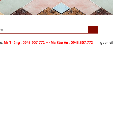
ne:
Mr Thắng : 0945.907.772 --- Ms Bảo An : 0945.507.772
gach.v