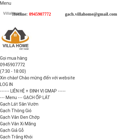
Menu
Hotline:
0945907772
gach.villahome@gmail.com
Gọi mua hàng
0945907772
(7:30 - 18:00)
Xin chào! Chào mừng đến với website
LOG IN
------ LIÊN HỆ + ĐỊNH VỊ GMAP -----
--- Menu --- GẠCH ỐP LÁT
Gạch Lát Sân Vườn
Gạch Thông Gió
Gạch Vân Đen Chớp
Gạch Vân Xi Măng
Gạch Giả Gỗ
Gạch Trắng Khói