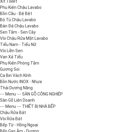
Xịt Toilet
Phụ Kiện Chậu Lavabo
Bồn Cầu - Bệ Bệt
Bộ Tủ Chậu Lavabo
Bàn Đá Chậu Lavabo
Sen Tắm - Sen Cây
Vòi Chậu Rửa Mặt Lavabo
Tiểu Nam - Tiểu Nữ
Vòi Liền Sen
Van Xả Tiểu
Phụ Kiện Phòng Tắm
Gương Soi
Ca Bin Vách Kính
Bồn Nước INOX - Nhựa
Thái Dương Năng
--- Menu --- SÀN GỖ CÔNG NGHIỆP
Sàn Gỗ Liên Doanh
--- Menu --- THIẾT BỊ NHÀ BẾP
Chậu Rửa Bát
Vòi Rửa Bát
Bếp Từ - Hồng Ngoại
Bếp Gas Âm - Dương