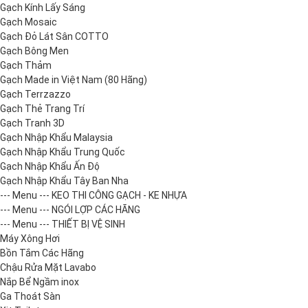
Gạch Kính Lấy Sáng
Gạch Mosaic
Gạch Đỏ Lát Sân COTTO
Gạch Bông Men
Gạch Thảm
Gạch Made in Việt Nam (80 Hãng)
Gạch Terrzazzo
Gạch Thẻ Trang Trí
Gạch Tranh 3D
Gạch Nhập Khẩu Malaysia
Gạch Nhập Khẩu Trung Quốc
Gạch Nhập Khẩu Ấn Độ
Gạch Nhập Khẩu Tây Ban Nha
--- Menu --- KEO THI CÔNG GẠCH - KE NHỰA
--- Menu --- NGÓI LỢP CÁC HÃNG
--- Menu --- THIẾT BỊ VỆ SINH
Máy Xông Hơi
Bồn Tắm Các Hãng
Chậu Rửa Mặt Lavabo
Nắp Bể Ngầm inox
Ga Thoát Sàn