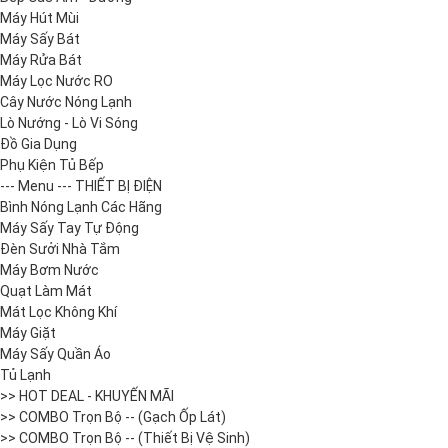
Máy Hút Mùi
Máy Sấy Bát
Máy Rửa Bát
Máy Lọc Nước RO
Cây Nước Nóng Lạnh
Lò Nướng - Lò Vi Sóng
Đồ Gia Dụng
Phụ Kiện Tủ Bếp
--- Menu --- THIẾT BỊ ĐIỆN
Bình Nóng Lạnh Các Hãng
Máy Sấy Tay Tự Động
Đèn Sưởi Nhà Tắm
Máy Bơm Nước
Quạt Làm Mát
Mát Lọc Không Khí
Máy Giặt
Máy Sấy Quần Áo
Tủ Lạnh
>> HOT DEAL - KHUYẾN MÃI
>> COMBO Trọn Bộ -- (Gạch Ốp Lát)
>> COMBO Trọn Bộ -- (Thiết Bị Vệ Sinh)