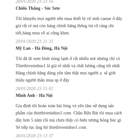
20/01/2020 23:23:16
Chiến Thắng - Sóc Sơn
Tôi khuyên mọi người nên mua thiết bị vệ sinh caesar ở đây
giá rất rẻ mà còn hàng chính hãng.thông tin rõ ràng chi
tiết,hàng mua về ai cũng khen.
20/01/2020 23:21:33
Mỹ Lan - Hà Đông, Hà Nội
Tôi đã đi xem bình nóng lạnh ở rất nhiều nơi nhưng chỉ có
Thietbivesinhso1 là giá rẻ nhất và chất lượng cũng tốt nhất.
Hàng chính hãng dùng yên tâm thật mọi người ạ. sẽ giới
thiệu người thân mua sp ở đây
20/01/2020 23:15:02
Minh Anh - Hà Nội
Gia đình tôi hoàn toàn hài lòng và yên tâm sử dụng sản
phẩm của thietbivesinhso1.com. Chậu Rửa Bát tôi mua cách
đây hơn 5 năm rồi mà chưa thấy có hiện tượng hỏng hóc gì.
Sẽ tiếp tục ủng hộ thietbivesinhso1.com.
20/01/2020 23:13:37