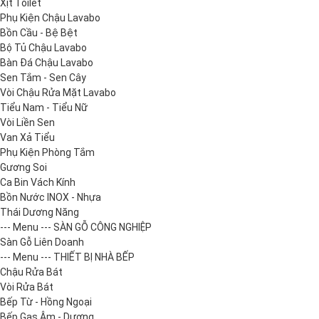
Xịt Toilet
Phụ Kiện Chậu Lavabo
Bồn Cầu - Bệ Bệt
Bộ Tủ Chậu Lavabo
Bàn Đá Chậu Lavabo
Sen Tắm - Sen Cây
Vòi Chậu Rửa Mặt Lavabo
Tiểu Nam - Tiểu Nữ
Vòi Liền Sen
Van Xả Tiểu
Phụ Kiện Phòng Tắm
Gương Soi
Ca Bin Vách Kính
Bồn Nước INOX - Nhựa
Thái Dương Năng
--- Menu --- SÀN GỖ CÔNG NGHIỆP
Sàn Gỗ Liên Doanh
--- Menu --- THIẾT BỊ NHÀ BẾP
Chậu Rửa Bát
Vòi Rửa Bát
Bếp Từ - Hồng Ngoại
Bếp Gas Âm - Dương