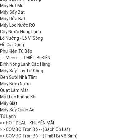
Máy Hút Mùi
Máy Sấy Bát
Máy Rửa Bát
Máy Lọc Nước RO
Cây Nước Nóng Lạnh
Lò Nướng - Lò Vi Sóng
Đồ Gia Dụng
Phụ Kiện Tủ Bếp
--- Menu --- THIẾT BỊ ĐIỆN
Bình Nóng Lạnh Các Hãng
Máy Sấy Tay Tự Động
Đèn Sưởi Nhà Tắm
Máy Bơm Nước
Quạt Làm Mát
Mát Lọc Không Khí
Máy Giặt
Máy Sấy Quần Áo
Tủ Lạnh
>> HOT DEAL - KHUYẾN MÃI
>> COMBO Trọn Bộ -- (Gạch Ốp Lát)
>> COMBO Trọn Bộ -- (Thiết Bị Vệ Sinh)