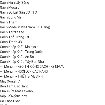
Gạch Kính Lấy Sáng
Gạch Mosaic
Gạch Đỏ Lát Sân COTTO
Gạch Bông Men
Gạch Thảm
Gạch Made in Việt Nam (80 Hãng)
Gạch Terrzazzo
Gạch Thẻ Trang Trí
Gạch Tranh 3D
Gạch Nhập Khẩu Malaysia
Gạch Nhập Khẩu Trung Quốc
Gạch Nhập Khẩu Ấn Độ
Gạch Nhập Khẩu Tây Ban Nha
--- Menu --- KEO THI CÔNG GẠCH - KE NHỰA
--- Menu --- NGÓI LỢP CÁC HÃNG
--- Menu --- THIẾT BỊ VỆ SINH
Máy Xông Hơi
Bồn Tắm Các Hãng
Chậu Rửa Mặt Lavabo
Nắp Bể Ngầm inox
Ga Thoát Sàn