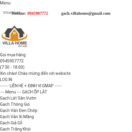
Menu
Hotline:
0945907772
gach.villahome@gmail.com
Gọi mua hàng
0945907772
(7:30 - 18:00)
Xin chào! Chào mừng đến với website
LOG IN
------ LIÊN HỆ + ĐỊNH VỊ GMAP -----
--- Menu --- GẠCH ỐP LÁT
Gạch Lát Sân Vườn
Gạch Thông Gió
Gạch Vân Đen Chớp
Gạch Vân Xi Măng
Gạch Giả Gỗ
Gạch Trắng Khói