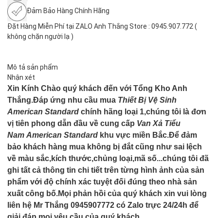
Đảm Bảo Hàng Chính Hãng
Đặt Hàng Miễn Phí tại ZALO Anh Thắng Store : 0945.907.772 (
không chặn người lạ )
Mô tả sản phẩm
Nhận xét
Xin Kính Chào quý khách đến với Tổng Kho Anh
Thắng.Đáp ứng nhu cầu mua
Thiết Bị Vệ Sinh
American Standard
chính hãng loại 1,chúng tôi là đơn
vị tiên phong dẫn đầu về cung cấp
Van Xả
Tiểu
Nam
American Standard
khu vực miền Bắc.Để đảm
bảo khách hàng mua không bị đắt cũng như sai lệch
về màu sắc,kích thước,chủng loại,mã số...chúng tôi đã
ghi tất cả thông tin chi tiết trên từng hình ảnh của sản
phẩm với độ chính xác tuyệt đối đúng theo nhà sản
xuất công bố.Mọi phản hồi của quý khách xin vui lòng
liên hệ Mr Thắng 0945907772 có Zalo trực 24/24h để
giải đáp mọi yêu cầu của quý khách.